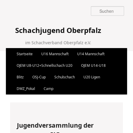
Suchen
Schachjugend Oberpfalz
im Schachverband Oberpfalz e.V.
Hauptmenü
Startseite
U16 Mannschaft
U14 Mannschaft
Zum Inhalt wechseln
Zum sekundären Inhalt wechseln
OJEM U8-U12+Schnellschach U20
OJEM U14-U18
Blitz
OSJ-Cup
Schulschach
U20 Ligen
DWZ_Pokal
Camp
Artikelnavigation
←
Vorherige
Nächste
→
Jugendversammlung der