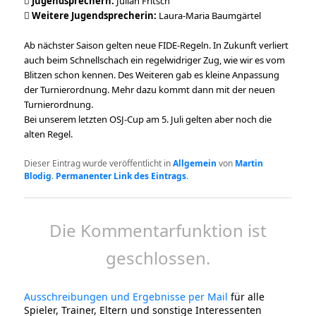

Jugendsprechern:
Julian Fritsch

Weitere Jugendsprecherin:
Laura-Maria Baumgärtel
Ab nächster Saison gelten neue FIDE-Regeln. In Zukunft verliert
auch beim Schnellschach ein regelwidriger Zug, wie wir es vom
Blitzen schon kennen. Des Weiteren gab es kleine Anpassung
der Turnierordnung. Mehr dazu kommt dann mit der neuen
Turnierordnung.
Bei unserem letzten OSJ-Cup am 5. Juli gelten aber noch die
alten Regel.
Dieser Eintrag wurde veröffentlicht in
Allgemein
von
Martin
Blodig
.
Permanenter Link des Eintrags
.
Die Kommentarfunktion ist
geschlossen.
Ausschreibungen und Ergebnisse per Mail
für alle
Spieler, Trainer, Eltern und sonstige Interessenten