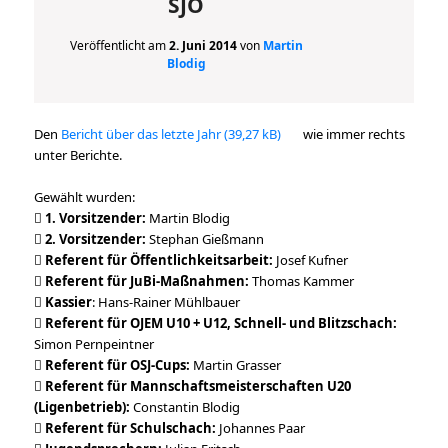
SJO
Veröffentlicht am
2. Juni 2014
von
Martin
Blodig
Den
Bericht über das letzte Jahr
wie immer rechts
unter Berichte.
Gewählt wurden:

1. Vorsitzender:
Martin Blodig

2. Vorsitzender:
Stephan Gießmann

Referent für Öffentlichkeitsarbeit:
Josef Kufner

Referent für JuBi-Maßnahmen:
Thomas Kammer

Kassier
: Hans-Rainer Mühlbauer

Referent für OJEM U10 + U12, Schnell- und Blitzschach:
Simon Pernpeintner

Referent für OSJ-Cups:
Martin Grasser

Referent für Mannschaftsmeisterschaften U20
(Ligenbetrieb):
Constantin Blodig

Referent für Schulschach:
Johannes Paar