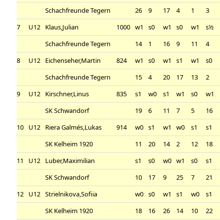
Schachfreunde Tegern
26
9
17
4
1
3
7
U12
Klaus,Julian
1000
w1
s0
w1
s0
w1
s½
Schachfreunde Tegern
14
1
16
9
11
4
8
U12
Eichenseher,Martin
824
w1
s0
w1
s1
w1
s0
Schachfreunde Tegern
15
4
20
17
13
2
9
U12
Kirschner,Linus
835
s1
w0
s1
w1
s0
w1
SK Schwandorf
19
6
11
7
5
16
10
U12
Riera Galmés,Lukas
914
w0
s1
w1
w0
s1
s1
SK Kelheim 1920
11
20
14
2
12
18
11
U12
Luber,Maximilian
s1
s0
w0
w1
s0
s1
SK Schwandorf
10
17
9
25
7
21
12
U12
Strielnikova,Sofiia
w0
s0
w1
s1
w0
s1
SK Kelheim 1920
18
16
26
14
10
22