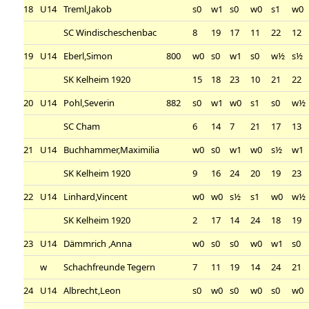
18
U14
Treml,Jakob
s0
w1
s0
w0
s1
w0
SC Windischeschenbac
8
19
17
11
22
12
19
U14
Eberl,Simon
800
w0
s0
w1
s0
w½
s½
SK Kelheim 1920
15
18
23
10
21
22
20
U14
Pohl,Severin
882
s0
w1
w0
s1
s0
w½
SC Cham
6
14
7
21
17
13
21
U14
Buchhammer,Maximilia
w0
s0
w1
w0
s½
w1
SK Kelheim 1920
9
16
24
20
19
23
22
U14
Linhard,Vincent
w0
w0
s½
s1
w0
w½
SK Kelheim 1920
2
17
14
24
18
19
23
U14
Dämmrich ,Anna
w0
s0
s0
w0
w1
s0
w
Schachfreunde Tegern
7
11
19
14
24
21
24
U14
Albrecht,Leon
s0
w0
s0
w0
s0
w0