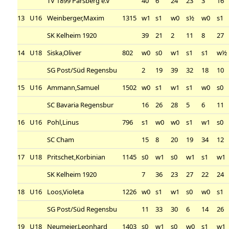
TV 1899 Parsberg e.V
40
6
24
23
3
16
13
U16
Weinberger,Maxim
1315
w1
s1
w0
s½
w0
s1
SK Kelheim 1920
39
21
2
11
8
27
14
U18
Siska,Oliver
802
w0
s0
w1
s1
s1
w½
SG Post/Süd Regensbu
2
19
39
32
18
10
15
U16
Ammann,Samuel
1502
w0
s1
w1
s1
w0
s0
SC Bavaria Regensbur
16
26
28
5
6
11
16
U16
Pohl,Linus
796
s1
w0
w0
s1
w1
s0
SC Cham
15
8
20
19
34
12
17
U18
Pritschet,Korbinian
1145
s0
w1
s0
w1
s1
w1
SK Kelheim 1920
7
36
23
27
22
24
18
U16
Loos,Violeta
1226
w0
s1
w1
s0
w0
s1
SG Post/Süd Regensbu
11
33
30
6
14
26
19
U18
Neumeier,Leonhard
1403
s0
w1
s0
w0
s1
w1