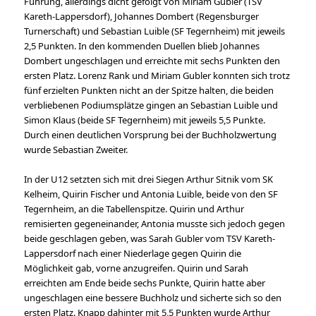
Führung, allerdings dicht gefolgt von Miriam Gubler (TSV
Kareth-Lappersdorf), Johannes Dombert (Regensburger
Turnerschaft) und Sebastian Luible (SF Tegernheim) mit jeweils
2,5 Punkten. In den kommenden Duellen blieb Johannes
Dombert ungeschlagen und erreichte mit sechs Punkten den
ersten Platz. Lorenz Rank und Miriam Gubler konnten sich trotz
fünf erzielten Punkten nicht an der Spitze halten, die beiden
verbliebenen Podiumsplätze gingen an Sebastian Luible und
Simon Klaus (beide SF Tegernheim) mit jeweils 5,5 Punkte.
Durch einen deutlichen Vorsprung bei der Buchholzwertung
wurde Sebastian Zweiter.
In der U12 setzten sich mit drei Siegen Arthur Sitnik vom SK
Kelheim, Quirin Fischer und Antonia Luible, beide von den SF
Tegernheim, an die Tabellenspitze. Quirin und Arthur
remisierten gegeneinander, Antonia musste sich jedoch gegen
beide geschlagen geben, was Sarah Gubler vom TSV Kareth-
Lappersdorf nach einer Niederlage gegen Quirin die
Möglichkeit gab, vorne anzugreifen. Quirin und Sarah
erreichten am Ende beide sechs Punkte, Quirin hatte aber
ungeschlagen eine bessere Buchholz und sicherte sich so den
ersten Platz. Knapp dahinter mit 5,5 Punkten wurde Arthur