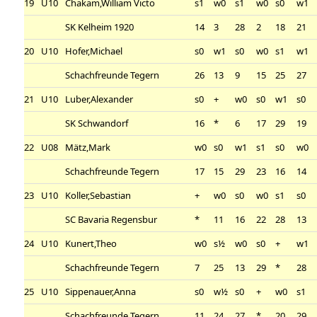
19
U10
Chakam,William Victo
s1
w0
s1
w0
s0
w1
SK Kelheim 1920
14
3
28
2
18
21
20
U10
Hofer,Michael
s0
w1
s0
w0
s1
w1
Schachfreunde Tegern
26
13
9
15
25
27
21
U10
Luber,Alexander
s0
+
w0
s0
w1
s0
SK Schwandorf
16
*
6
17
29
19
22
U08
Mätz,Mark
w0
s0
w1
s1
s0
w0
Schachfreunde Tegern
17
15
29
23
16
14
23
U10
Koller,Sebastian
+
w0
s0
w0
s1
s0
SC Bavaria Regensbur
*
11
16
22
28
13
24
U10
Kunert,Theo
w0
s½
w0
s0
+
w1
Schachfreunde Tegern
7
25
13
29
*
28
25
U10
Sippenauer,Anna
s0
w½
s0
+
w0
s1
Schachfreunde Tegern
11
24
27
*
20
29