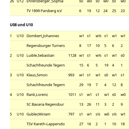
26
U12
Ehrensberger ,Sophia
s0
w0
s0
w0
s0
w0
TV 1899 Parsberg e.V
6
19
12
24
25
23
U08 und U10
1
U10
Dombert,Johannes
w1
s1
w½
s1
w1
w1
Regensburger Turners
8
17
10
5
6
2
2
U10
Luible,Sebastian
1128
w1
s1
w½
s1
w1
s0
Schachfreunde Tegern
15
6
5
19
4
1
3
U10
Klaus,Simon
993
w1
s1
w1
s0
w1
s1
Schachfreunde Tegern
29
19
7
4
12
8
4
U10
Rank,Lorenz
1011
s1
w1
s1
w1
s0
w0
SC Bavaria Regensbur
13
26
11
3
2
9
5
U10
Gubler,Miriam
797
s1
w1
s½
w0
s½
w1
TSV Kareth-Lappersdo
27
16
2
1
10
18