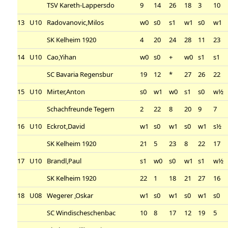
TSV Kareth-Lappersdo
9
14
26
18
3
10
13
U10
Radovanovic,Milos
w0
s0
s1
w1
s0
w1
SK Kelheim 1920
4
20
24
28
11
23
14
U10
Cao,Yihan
w0
s0
+
w0
s1
s1
SC Bavaria Regensbur
19
12
*
27
26
22
15
U10
Mirter,Anton
s0
w1
w0
s1
s0
w½
Schachfreunde Tegern
2
22
8
20
9
7
16
U10
Eckrot,David
w1
s0
w1
s0
w1
s½
SK Kelheim 1920
21
5
23
8
22
17
17
U10
Brandl,Paul
s1
w0
s0
w1
s1
w½
SK Kelheim 1920
22
1
18
21
27
16
18
U08
Wegerer ,Oskar
w1
s0
w1
s0
w1
s0
SC Windischeschenbac
10
8
17
12
19
5