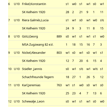
6
U10
Frikel,Konstantin
s1
w0
s1
w1
s0
w1
SK Kelheim 1920
28
2
21
9
1
11
7
U10
Riera Galmés,Lucia
s1
w1
s0
w1
w0
s½
SK Kelheim 1920
24
9
3
11
8
15
8
U10
Götz,Georg
889
s0
w1
s1
w1
s1
w0
MSA Zugzwang 82 e.V.
1
18
15
16
7
3
9
U10
Nickel,Alexander
803
w1
s0
w1
s0
w1
s1
SK Kelheim 1920
12
7
20
6
15
4
10
U10
Städler ,Jannis
s0
w1
s½
w1
w½
s1
Schachfreunde Tegern
18
27
1
26
5
12
11
U10
Karl,Jeremias
763
w1
s1
w0
s0
w1
s0
SK Kelheim 1920
25
23
4
7
13
6
12
U10
Schewalje ,Leon
s0
w1
s1
w1
s0
w0