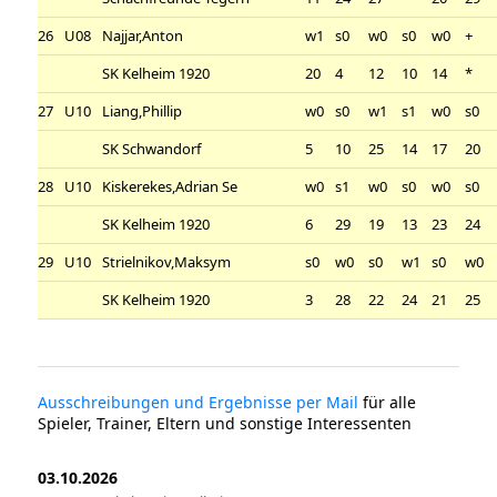
26
U08
Najjar,Anton
w1
s0
w0
s0
w0
+
SK Kelheim 1920
20
4
12
10
14
*
27
U10
Liang,Phillip
w0
s0
w1
s1
w0
s0
SK Schwandorf
5
10
25
14
17
20
28
U10
Kiskerekes,Adrian Se
w0
s1
w0
s0
w0
s0
SK Kelheim 1920
6
29
19
13
23
24
29
U10
Strielnikov,Maksym
s0
w0
s0
w1
s0
w0
SK Kelheim 1920
3
28
22
24
21
25
Ausschreibungen und Ergebnisse per Mail
für alle
Spieler, Trainer, Eltern und sonstige Interessenten
03.10.2026