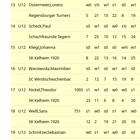
13
U12
Ostermeier,Lorenz
w0
s½
w1
s1
s0
w1
Regensburger Turners
5
21
15
22
8
19
14
U12
Scheck,Paul
s0
w1
s0
w0
s½
w1
Schachfreunde Tegern
7
25
10
12
15
24
15
U12
Kliegl,Johanna
s0
w1
s0
s0
w½
w1
SK Kelheim 1920
8
22
13
16
14
25
16
U12
Warziwoda,Maximilian
s0
w1
s0
w1
w1
s0
SC Windischeschenbac
2
12
7
15
19
9
17
U12
Nickel,Theodor
1093
s1
w1
s0
w0
w0
s1
SK Kelheim 1920
23
11
6
8
4
20
18
U12
Weiß,Sara
751
s1
w0
s0
s1
w1
w0
SK Kelheim 1920
12
2
19
21
20
10
19
U12
Schmitzer,Sebastian
w0
s1
w1
w0
s0
s0