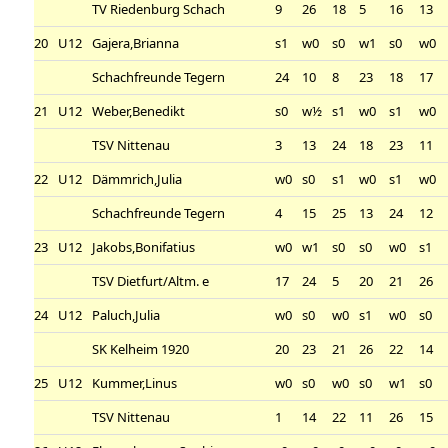
TV Riedenburg Schach
9
26
18
5
16
13
20
U12
Gajera,Brianna
s1
w0
s0
w1
s0
w0
Schachfreunde Tegern
24
10
8
23
18
17
21
U12
Weber,Benedikt
s0
w½
s1
w0
s1
w0
TSV Nittenau
3
13
24
18
23
11
22
U12
Dämmrich,Julia
w0
s0
s1
w0
s1
w0
Schachfreunde Tegern
4
15
25
13
24
12
23
U12
Jakobs,Bonifatius
w0
w1
s0
s0
w0
s1
TSV Dietfurt/Altm. e
17
24
5
20
21
26
24
U12
Paluch,Julia
w0
s0
w0
s1
w0
s0
SK Kelheim 1920
20
23
21
26
22
14
25
U12
Kummer,Linus
w0
s0
w0
s0
w1
s0
TSV Nittenau
1
14
22
11
26
15