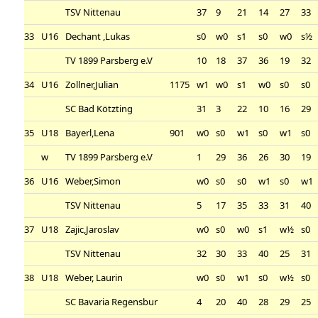
TSV Nittenau
37
9
21
14
27
33
33
U16
Dechant ,Lukas
s0
w0
s1
s0
w0
s½
TV 1899 Parsberg e.V
10
18
37
36
19
32
34
U16
Zollner,Julian
1175
w1
w0
s1
w0
s0
s0
SC Bad Kötzting
31
3
22
10
16
29
35
U18
Bayerl,Lena
901
w0
s0
w1
s0
w1
s0
w
TV 1899 Parsberg e.V
1
29
36
26
30
19
36
U16
Weber,Simon
w0
s0
s0
w1
s0
w1
TSV Nittenau
5
17
35
33
31
40
37
U18
Zajic,Jaroslav
w0
s0
w0
s1
w½
s0
TSV Nittenau
32
30
33
40
25
31
38
U18
Weber, Laurin
w0
s0
w1
s0
w½
s0
SC Bavaria Regensbur
4
20
40
28
29
25