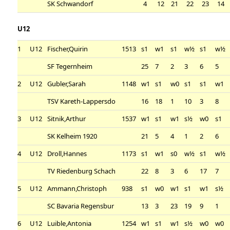
SK Schwandorf
4
12
21
22
23
14
U12
1
U12
Fischer,Quirin
1513
s1
w1
s1
w½
s1
w½
SF Tegernheim
25
7
2
3
6
5
2
U12
Gubler,Sarah
1148
w1
s1
w0
s1
s1
w1
TSV Kareth-Lappersdo
16
18
1
10
3
8
3
U12
Sitnik,Arthur
1537
w1
s1
w1
s½
w0
s1
SK Kelheim 1920
21
5
4
1
2
6
4
U12
Droll,Hannes
1173
s1
w1
s0
w½
s1
w½
TV Riedenburg Schach
22
8
3
6
17
7
5
U12
Ammann,Christoph
938
s1
w0
w1
s1
w1
s½
SC Bavaria Regensbur
13
3
23
19
9
1
6
U12
Luible,Antonia
1254
w1
s1
w1
s½
w0
w0