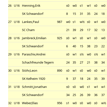
26
U16
Henning,Erik
s0
w0
s1
w1
s0
w0
SK Schwandorf
8
15
31
35
24
18
27
U18
Lankes,Paul
987
w0
s1
w½
s0
w1
w0
SC Cham
21
39
29
17
32
13
28
U16
Jambreck,Emilian
925
s0
w1
s0
w1
s0
w0
SK Schwandorf
6
40
15
38
23
22
29
U16
Paraschiv,Andrei
s0
w1
s½
w0
s½
w1
Schachfreunde Tegern
24
35
27
21
38
34
30
U16
Stöhr,Leon
890
s0
w1
s0
w0
s0
w1
SK Kelheim 1920
9
37
18
24
35
39
31
U18
Schmitt,Jonathan
s0
s0
w0
s1
w1
w1
SK Schwandorf
34
25
26
39
36
37
32
U18
Weber,Elias
956
s1
w0
s0
w0
s0
w½