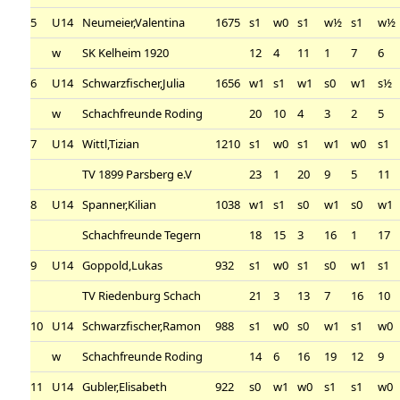
5
U14
Neumeier,Valentina
1675
s1
w0
s1
w½
s1
w½
w
SK Kelheim 1920
12
4
11
1
7
6
6
U14
Schwarzfischer,Julia
1656
w1
s1
w1
s0
w1
s½
w
Schachfreunde Roding
20
10
4
3
2
5
7
U14
Wittl,Tizian
1210
s1
w0
s1
w1
w0
s1
TV 1899 Parsberg e.V
23
1
20
9
5
11
8
U14
Spanner,Kilian
1038
w1
s1
s0
w1
s0
w1
Schachfreunde Tegern
18
15
3
16
1
17
9
U14
Goppold,Lukas
932
s1
w0
s1
s0
w1
s1
TV Riedenburg Schach
21
3
13
7
16
10
10
U14
Schwarzfischer,Ramon
988
s1
w0
s0
w1
s1
w0
w
Schachfreunde Roding
14
6
16
19
12
9
11
U14
Gubler,Elisabeth
922
s0
w1
w0
s1
s1
w0