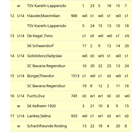
w
TSV Kareth-Lappersdo
1
23
5
18
15
7
12
U14
Häusler,Maximilian
906
w0
s1
w0
s1
w0
s1
TSV Kareth-Lappersdo
5
24
15
13
10
18
13
U14
De Kegel ,Timo
s1
s0
w0
w0
s1
s½
SK Schwandorf
17
2
9
12
14
20
14
U14
Gololobov,Vladyslav
w0
s0
w½
s1
w0
s1
SC Bavaria Regensbur
10
20
22
23
13
24
15
U14
Bürger,Theodor
1513
s1
w0
s1
s0
w0
s1
SC Bavaria Regensbur
19
8
12
2
11
16
16
U14
Fuchs,Eva
745
s0
w1
w1
s0
s0
w0
w
SK Kelheim 1920
3
21
10
8
9
15
17
U14
Lankes,Selina
933
w0
s1
w1
s0
w1
s0
w
Schachfreunde Roding
13
22
18
4
20
8