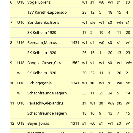
6
U18
Vogel,Lorenz
w1
s1
w0
w1
s1
s0
TSV Kareth-Lappersdo
28
12
5
18
15
4
7
U16
Bondarenko,Boris
w1
s½
w1
s0
w½
s1
SK Kelheim 1920
17
5
19
4
11
20
8
U16
Reimann,Marcus
1431
w1
s1
w0
s0
s1
w1
SK Kelheim 1920
26
16
1
20
13
23
9
U18
Bangsa-Giesen,Citra
1562
w1
s1
w1
s0
w1
w½
w
SK Kelheim 1920
30
32
11
1
20
2
10
U18
Eichinger,Anja
1341
w1
s0
w1
s1
w0
s½
w
Schachfreunde Tegern
33
11
25
34
5
14
11
U18
Paraschiv,Alexandru
s1
w1
s0
w½
s½
w1
Schachfreunde Tegern
18
10
9
13
7
15
12
U18
Bayerl,Jonas
1311
s1
w0
s1
w1
s0
w1