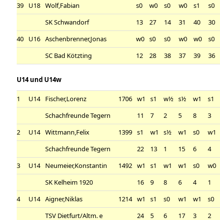
39
U18
Wolf,Fabian
s0
w0
s0
w0
s1
s0
SK Schwandorf
13
27
14
31
40
30
40
U16
Aschenbrenner,Jonas
w0
s0
s0
w0
w0
s0
SC Bad Kötzting
12
28
38
37
39
36
U14 und U14w
1
U14
Fischer,Lorenz
1706
w1
s1
w½
s½
w1
s1
Schachfreunde Tegern
11
7
2
5
8
3
2
U14
Wittmann,Felix
1399
s1
w1
s½
w1
s0
w1
Schachfreunde Tegern
22
13
1
15
6
4
3
U14
Neumeier,Konstantin
1492
w1
s1
w1
w1
s0
w0
SK Kelheim 1920
16
9
8
6
4
1
4
U14
Aigner,Niklas
1214
w1
s1
s0
w1
w1
s0
TSV Dietfurt/Altm. e
24
5
6
17
3
2