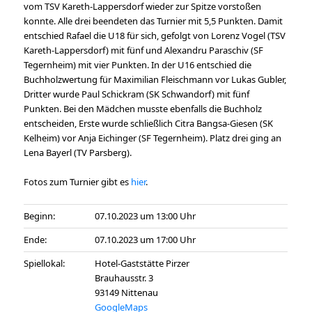
vom TSV Kareth-Lappersdorf wieder zur Spitze vorstoßen
konnte. Alle drei beendeten das Turnier mit 5,5 Punkten. Damit
entschied Rafael die U18 für sich, gefolgt von Lorenz Vogel (TSV
Kareth-Lappersdorf) mit fünf und Alexandru Paraschiv (SF
Tegernheim) mit vier Punkten. In der U16 entschied die
Buchholzwertung für Maximilian Fleischmann vor Lukas Gubler,
Dritter wurde Paul Schickram (SK Schwandorf) mit fünf
Punkten. Bei den Mädchen musste ebenfalls die Buchholz
entscheiden, Erste wurde schließlich Citra Bangsa-Giesen (SK
Kelheim) vor Anja Eichinger (SF Tegernheim). Platz drei ging an
Lena Bayerl (TV Parsberg).
Fotos zum Turnier gibt es
hier
.
Beginn:
07.10.2023 um 13:00 Uhr
Ende:
07.10.2023 um 17:00 Uhr
Spiellokal:
Hotel-Gaststätte Pirzer
Brauhausstr. 3
93149 Nittenau
GoogleMaps