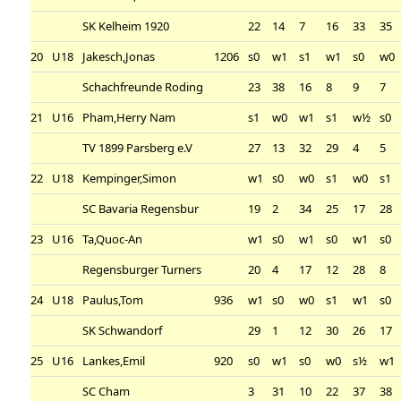
SK Kelheim 1920
22
14
7
16
33
35
20
U18
Jakesch,Jonas
1206
s0
w1
s1
w1
s0
w0
Schachfreunde Roding
23
38
16
8
9
7
21
U16
Pham,Herry Nam
s1
w0
w1
s1
w½
s0
TV 1899 Parsberg e.V
27
13
32
29
4
5
22
U18
Kempinger,Simon
w1
s0
w0
s1
w0
s1
SC Bavaria Regensbur
19
2
34
25
17
28
23
U16
Ta,Quoc-An
w1
s0
w1
s0
w1
s0
Regensburger Turners
20
4
17
12
28
8
24
U18
Paulus,Tom
936
w1
s0
w0
s1
w1
s0
SK Schwandorf
29
1
12
30
26
17
25
U16
Lankes,Emil
920
s0
w1
s0
w0
s½
w1
SC Cham
3
31
10
22
37
38