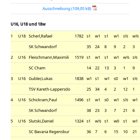
Ausschreibung
U16, U18 und 18w
1
U18
Scherl,Rafael
1782
s1
w1
s1
w1
s½
w½
SK Schwandorf
35
24
8
9
2
3
2
U16
Fleischmann,Maximili
1519
s1
w1
s1
w1
w½
s½
SC Cham
14
22
13
3
1
9
3
U16
Gubler,Lukas
1838
w1
s1
w1
s0
w1
s½
TSV Kareth-Lappersdo
25
34
4
2
12
1
4
U16
Schickram,Paul
1496
s1
w1
s0
w1
s½
w1
SK Schwandorf
38
23
3
7
21
6
5
U16
Slutski,Daniel
1324
s1
w½
s1
w0
s1
w1
SC Bavaria Regensbur
36
7
6
15
10
21