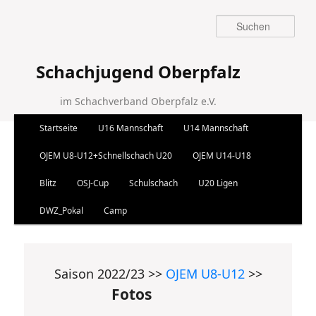
Suchen
Schachjugend Oberpfalz
im Schachverband Oberpfalz e.V.
Hauptmenü
Startseite
U16 Mannschaft
U14 Mannschaft
Zum Inhalt wechseln
Zum sekundären Inhalt wechseln
OJEM U8-U12+Schnellschach U20
OJEM U14-U18
Blitz
OSJ-Cup
Schulschach
U20 Ligen
DWZ_Pokal
Camp
Saison 2022/23 >>
OJEM U8-U12
>>
Fotos