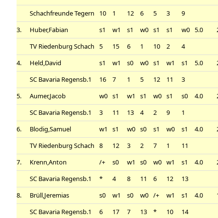
Schachfreunde Tegern
10
1
12
6
5
3
9
3.
Huber,Fabian
s1
w1
s1
w0
s1
s1
w0
5.0
TV Riedenburg Schach
5
15
6
1
10
2
4
4.
Held,David
s1
w1
s0
w0
s1
w1
s1
5.0
SC Bavaria Regensb.1
16
7
1
5
12
11
3
5.
Aumer,Jacob
w0
s1
w1
s1
w0
s1
s0
4.0
SC Bavaria Regensb.1
3
11
13
4
2
9
1
6.
Blodig,Samuel
w1
s1
w0
s0
s1
w0
s1
4.0
TV Riedenburg Schach
8
12
3
2
7
1
11
7.
Krenn,Anton
/+
s0
w1
s0
w0
w1
s1
4.0
SC Bavaria Regensb.1
*
4
8
11
6
12
13
8.
Brüll,Jeremias
s0
w1
s0
w0
/+
w1
s1
4.0
SC Bavaria Regensb.1
6
17
7
13
*
10
14