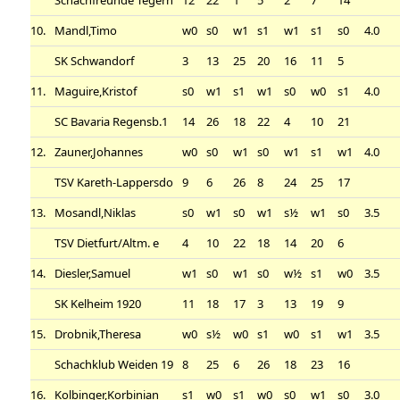
10.
Mandl,Timo
w0
s0
w1
s1
w1
s1
s0
4.0
SK Schwandorf
3
13
25
20
16
11
5
11.
Maguire,Kristof
s0
w1
s1
w1
s0
w0
s1
4.0
SC Bavaria Regensb.1
14
26
18
22
4
10
21
12.
Zauner,Johannes
w0
s0
w1
s0
w1
s1
w1
4.0
TSV Kareth-Lappersdo
9
6
26
8
24
25
17
13.
Mosandl,Niklas
s0
w1
s0
w1
s½
w1
s0
3.5
TSV Dietfurt/Altm. e
4
10
22
18
14
20
6
14.
Diesler,Samuel
w1
s0
w1
s0
w½
s1
w0
3.5
SK Kelheim 1920
11
18
17
3
13
19
9
15.
Drobnik,Theresa
w0
s½
w0
s1
w0
s1
w1
3.5
Schachklub Weiden 19
8
25
6
26
18
23
16
16.
Kolbinger,Korbinian
s1
w0
s1
w0
s0
w1
s0
3.0