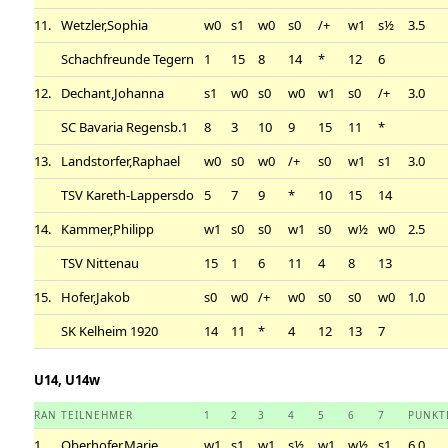
11.
Wetzler,Sophia
w0
s1
w0
s0
/+
w1
s½
3.5
Schachfreunde Tegern
1
15
8
14
*
12
6
12.
Dechant,Johanna
s1
w0
s0
w0
w1
s0
/+
3.0
SC Bavaria Regensb.1
8
3
10
9
15
11
*
13.
Landstorfer,Raphael
w0
s0
w0
/+
s0
w1
s1
3.0
TSV Kareth-Lappersdo
5
7
9
*
10
15
14
14.
Kammer,Philipp
w1
s0
s0
w1
s0
w½
w0
2.5
TSV Nittenau
15
1
6
11
4
8
13
15.
Hofer,Jakob
s0
w0
/+
w0
s0
s0
w0
1.0
SK Kelheim 1920
14
11
*
4
12
13
7
U14, U14w
RAN
TEILNEHMER
1
2
3
4
5
6
7
PUNKT
1.
Oberhofer,Marie
w1
s1
w1
s½
w1
w½
s1
6.0