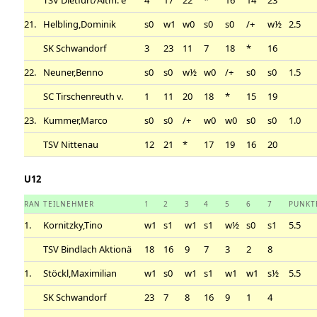
21.
Helbling,Dominik
s0
w1
w0
s0
s0
/+
w½
2.5
SK Schwandorf
3
23
11
7
18
*
16
22.
Neuner,Benno
s0
s0
w½
w0
/+
s0
s0
1.5
SC Tirschenreuth v.
1
11
20
18
*
15
19
23.
Kummer,Marco
s0
s0
/+
w0
w0
s0
s0
1.0
TSV Nittenau
12
21
*
17
19
16
20
U12
RAN
TEILNEHMER
1
2
3
4
5
6
7
PUNKT
1.
Kornitzky,Tino
w1
s1
w1
s1
w½
s0
s1
5.5
TSV Bindlach Aktionä
18
16
9
7
3
2
8
1.
Stöckl,Maximilian
w1
s0
w1
s1
w1
w1
s½
5.5
SK Schwandorf
23
7
8
16
9
1
4