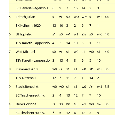
SC Bavaria Regensb.1
6
9
7
15
14
2
3
5.
Fritsch,Julian
s1
w1
s0
w½
w½
s1
w0
4.0
SK Kelheim 1920
13
10
3
2
6
7
1
6.
Uhlig,Felix
s1
s0
w1
w1
s½
s0
w½
4.0
TSV Kareth-Lappersdo
4
2
14
10
5
1
11
7.
Wild,Michael
s0
w1
s1
w0
s1
w0
s1
4.0
TSV Kareth-Lappersdo
3
13
4
8
9
5
15
8.
Kummer,Denis
w0
/+
s1
s1
w0
s½
w0
3.5
TSV Nittenau
12
*
11
7
1
14
2
9.
Stock,Benedikt
w0
w0
s1
s1
w0
/+
w½
3.5
SC Tirschenreuth v.
2
4
13
12
7
*
10
10.
Denk,Corinna
/+
s0
w1
s0
w1
w0
s½
3.5
SC Tirschenreuth v.
*
5
12
6
13
3
9