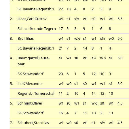
SC Bavaria Regensb.1
22
13
4
8
2
3
9
2.
Haas,Carl-Gustav
w1
s1
s½
w1
s0
w1
w1
5.5
Schachfreunde Tegern
17
5
3
9
1
6
8
3.
Brüll,Elias
w1
s1
w½
s1
w1
s½
w0
5.0
SC Bavaria Regensb.1
21
7
2
14
8
1
4
4.
Baumgärtel,Laura-
s1
w1
s0
w1
s½
w½
s1
5.0
Mar
SK Schwandorf
20
6
1
5
12
10
3
5.
Ließ,Alexander
w1
w0
s1
s0
w1
w1
s1
5.0
Regensb. Turnerschaf
11
2
16
4
14
12
10
6.
Schmidt,Oliver
w1
s0
w1
s1
w½
s0
w1
4.5
SK Schwandorf
16
4
7
11
10
2
13
7.
Schubert,Stanislav
w1
w0
s0
w1
s1
s½
w1
4.5