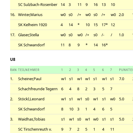
SC Sulzbach-Rosenber
14
3
11
9
16
13
10
16.
Winter,Marius
w0
s0
/+
w0
s0
/+
w0
2.0
SK Kelheim 1920
4
14
*
10
15
17*
12
17.
Glaser,Stella
w0
s0
w0
/+
s0
/-
/
1.0
SK Schwandorf
11
8
9
*
14
16*
U8
RAN
TEILNEHMER
1
2
3
4
5
6
7
PUNKTE
1.
Scheiner,Paul
w1
s1
w1
w1
s1
w1
s1
7.0
Schachfreunde Tegern
6
4
8
2
3
5
7
2.
Stöckl,Leonard
w1
s1
w1
s0
w1
s1
w0
5.0
SK Schwandorf
8
10
3
1
4
6
5
3.
Waidhas,Tobias
s1
w1
s0
w1
w0
s1
s1
5.0
SC Tirschenreuth v.
9
7
2
5
1
4
11