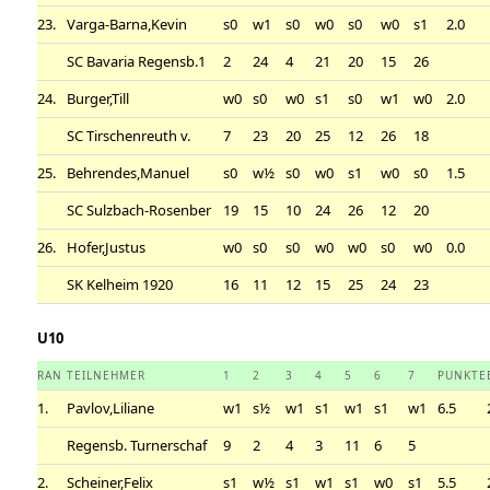
23.
Varga-Barna,Kevin
s0
w1
s0
w0
s0
w0
s1
2.0
SC Bavaria Regensb.1
2
24
4
21
20
15
26
24.
Burger,Till
w0
s0
w0
s1
s0
w1
w0
2.0
SC Tirschenreuth v.
7
23
20
25
12
26
18
25.
Behrendes,Manuel
s0
w½
s0
w0
s1
w0
s0
1.5
SC Sulzbach-Rosenber
19
15
10
24
26
12
20
26.
Hofer,Justus
w0
s0
s0
w0
w0
s0
w0
0.0
SK Kelheim 1920
16
11
12
15
25
24
23
U10
RAN
TEILNEHMER
1
2
3
4
5
6
7
PUNKTE
1.
Pavlov,Liliane
w1
s½
w1
s1
w1
s1
w1
6.5
Regensb. Turnerschaf
9
2
4
3
11
6
5
2.
Scheiner,Felix
s1
w½
s1
w1
s1
w0
s1
5.5