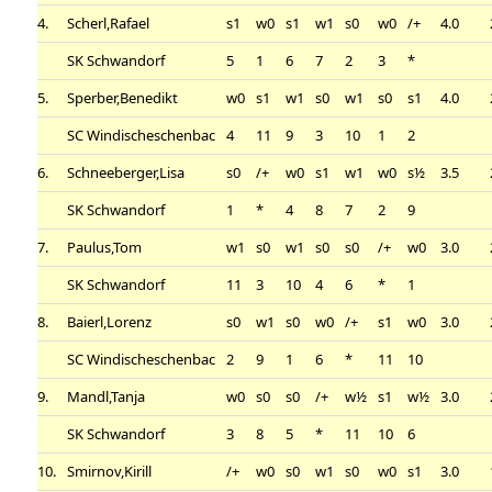
4.
Scherl,Rafael
s1
w0
s1
w1
s0
w0
/+
4.0
SK Schwandorf
5
1
6
7
2
3
*
5.
Sperber,Benedikt
w0
s1
w1
s0
w1
s0
s1
4.0
SC Windischeschenbac
4
11
9
3
10
1
2
6.
Schneeberger,Lisa
s0
/+
w0
s1
w1
w0
s½
3.5
SK Schwandorf
1
*
4
8
7
2
9
7.
Paulus,Tom
w1
s0
w1
s0
s0
/+
w0
3.0
SK Schwandorf
11
3
10
4
6
*
1
8.
Baierl,Lorenz
s0
w1
s0
w0
/+
s1
w0
3.0
SC Windischeschenbac
2
9
1
6
*
11
10
9.
Mandl,Tanja
w0
s0
s0
/+
w½
s1
w½
3.0
SK Schwandorf
3
8
5
*
11
10
6
10.
Smirnov,Kirill
/+
w0
s0
w1
s0
w0
s1
3.0