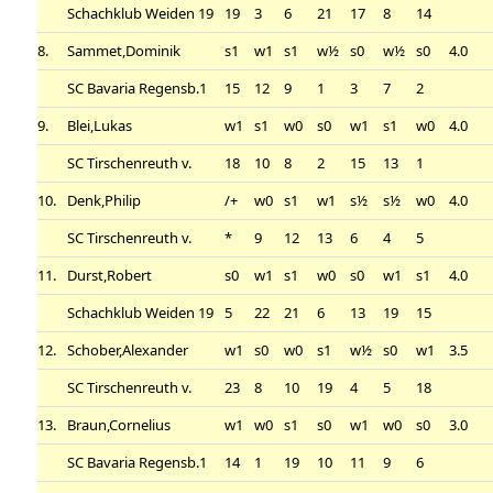
Schachklub Weiden 19
19
3
6
21
17
8
14
8.
Sammet,Dominik
s1
w1
s1
w½
s0
w½
s0
4.0
SC Bavaria Regensb.1
15
12
9
1
3
7
2
9.
Blei,Lukas
w1
s1
w0
s0
w1
s1
w0
4.0
SC Tirschenreuth v.
18
10
8
2
15
13
1
10.
Denk,Philip
/+
w0
s1
w1
s½
s½
w0
4.0
SC Tirschenreuth v.
*
9
12
13
6
4
5
11.
Durst,Robert
s0
w1
s1
w0
s0
w1
s1
4.0
Schachklub Weiden 19
5
22
21
6
13
19
15
12.
Schober,Alexander
w1
s0
w0
s1
w½
s0
w1
3.5
SC Tirschenreuth v.
23
8
10
19
4
5
18
13.
Braun,Cornelius
w1
w0
s1
s0
w1
w0
s0
3.0
SC Bavaria Regensb.1
14
1
19
10
11
9
6