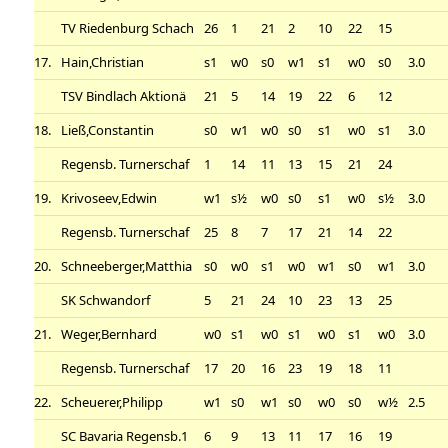
TV Riedenburg Schach
26
1
21
2
10
22
15
17.
Hain,Christian
s1
w0
s0
w1
s1
w0
s0
3.0
TSV Bindlach Aktionä
21
5
14
19
22
6
12
18.
Ließ,Constantin
s0
w1
w0
s0
s1
w0
s1
3.0
Regensb. Turnerschaf
1
14
11
13
15
21
24
19.
Krivoseev,Edwin
w1
s½
w0
s0
s1
w0
s½
3.0
Regensb. Turnerschaf
25
8
7
17
21
14
22
20.
Schneeberger,Matthia
s0
w0
s1
w0
w1
s0
w1
3.0
SK Schwandorf
5
21
24
10
23
13
25
21.
Weger,Bernhard
w0
s1
w0
s1
w0
s1
w0
3.0
Regensb. Turnerschaf
17
20
16
23
19
18
11
22.
Scheuerer,Philipp
w1
s0
w1
s0
w0
s0
w½
2.5
SC Bavaria Regensb.1
6
9
13
11
17
16
19