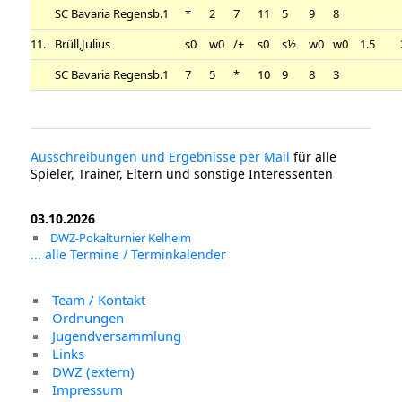
SC Bavaria Regensb.1
*
2
7
11
5
9
8
11.
Brüll,Julius
s0
w0
/+
s0
s½
w0
w0
1.5
SC Bavaria Regensb.1
7
5
*
10
9
8
3
Ausschreibungen und Ergebnisse per Mail
für alle
Spieler, Trainer, Eltern und sonstige Interessenten
03.10.2026
DWZ-Pokalturnier Kelheim
... alle Termine / Terminkalender
Team / Kontakt
Ordnungen
Jugendversammlung
Links
DWZ (extern)
Impressum