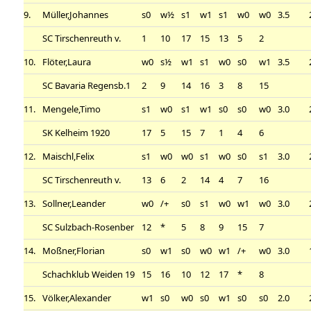
9.
Müller,Johannes
s0
w½
s1
w1
s1
w0
w0
3.5
SC Tirschenreuth v.
1
10
17
15
13
5
2
10.
Flöter,Laura
w0
s½
w1
s1
w0
s0
w1
3.5
SC Bavaria Regensb.1
2
9
14
16
3
8
15
11.
Mengele,Timo
s1
w0
s1
w1
s0
s0
w0
3.0
SK Kelheim 1920
17
5
15
7
1
4
6
12.
Maischl,Felix
s1
w0
w0
s1
w0
s0
s1
3.0
SC Tirschenreuth v.
13
6
2
14
4
7
16
13.
Sollner,Leander
w0
/+
s0
s1
w0
w1
w0
3.0
SC Sulzbach-Rosenber
12
*
5
8
9
15
7
14.
Moßner,Florian
s0
w1
s0
w0
w1
/+
w0
3.0
Schachklub Weiden 19
15
16
10
12
17
*
8
15.
Völker,Alexander
w1
s0
w0
s0
w1
s0
s0
2.0