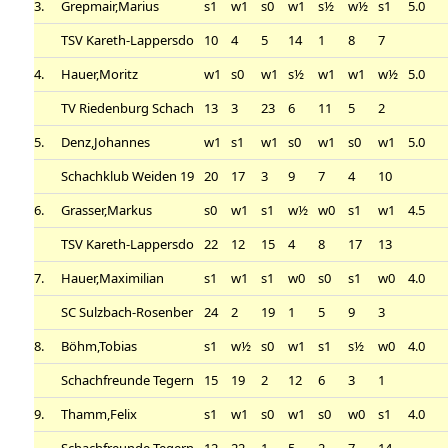
3.
Grepmair,Marius
s1
w1
s0
w1
s½
w½
s1
5.0
TSV Kareth-Lappersdo
10
4
5
14
1
8
7
4.
Hauer,Moritz
w1
s0
w1
s½
w1
w1
w½
5.0
TV Riedenburg Schach
13
3
23
6
11
5
2
5.
Denz,Johannes
w1
s1
w1
s0
w1
s0
w1
5.0
Schachklub Weiden 19
20
17
3
9
7
4
10
6.
Grasser,Markus
s0
w1
s1
w½
w0
s1
w1
4.5
TSV Kareth-Lappersdo
22
12
15
4
8
17
13
7.
Hauer,Maximilian
s1
w1
s1
w0
s0
s1
w0
4.0
SC Sulzbach-Rosenber
24
2
19
1
5
9
3
8.
Böhm,Tobias
s1
w½
s0
w1
s1
s½
w0
4.0
Schachfreunde Tegern
15
19
2
12
6
3
1
9.
Thamm,Felix
s1
w1
s0
w1
s0
w0
s1
4.0
Schachfreunde Tegern
12
22
1
5
2
7
14