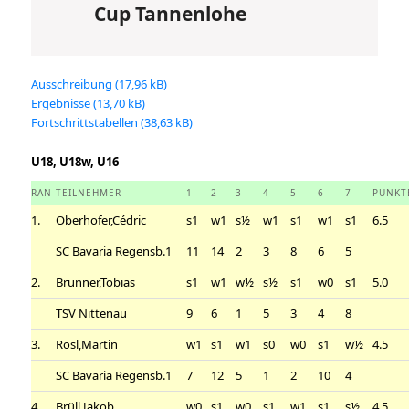
Cup Tannenlohe
Ausschreibung
Ergebnisse
Fortschrittstabellen
U18, U18w, U16
RAN
TEILNEHMER
1
2
3
4
5
6
7
PUNKT
1.
Oberhofer,Cédric
s1
w1
s½
w1
s1
w1
s1
6.5
SC Bavaria Regensb.1
11
14
2
3
8
6
5
2.
Brunner,Tobias
s1
w1
w½
s½
s1
w0
s1
5.0
TSV Nittenau
9
6
1
5
3
4
8
3.
Rösl,Martin
w1
s1
w1
s0
w0
s1
w½
4.5
SC Bavaria Regensb.1
7
12
5
1
2
10
4
4.
Brüll,Jakob
w0
s1
w0
s1
w1
s1
s½
4.5