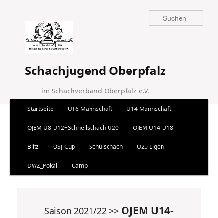
Suchen
Schachjugend Oberpfalz
im Schachverband Oberpfalz e.V.
Hauptmenü
Startseite
U16 Mannschaft
U14 Mannschaft
Zum Inhalt wechseln
Zum sekundären Inhalt wechseln
OJEM U8-U12+Schnellschach U20
OJEM U14-U18
Blitz
OSJ-Cup
Schulschach
U20 Ligen
DWZ_Pokal
Camp
OJEM U14-
Saison 2021/22 >>