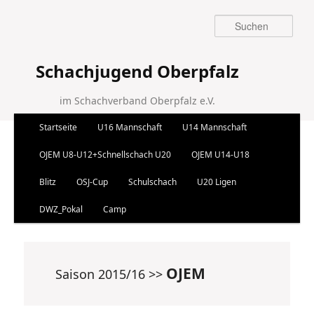
Suchen
Schachjugend Oberpfalz
im Schachverband Oberpfalz e.V.
Hauptmenü
Startseite
U16 Mannschaft
U14 Mannschaft
Zum Inhalt wechseln
Zum sekundären Inhalt wechseln
OJEM U8-U12+Schnellschach U20
OJEM U14-U18
Blitz
OSJ-Cup
Schulschach
U20 Ligen
DWZ_Pokal
Camp
OJEM
Saison 2015/16 >>