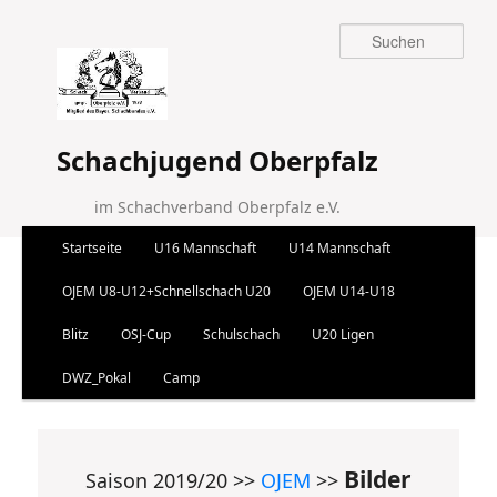
Suchen
Schachjugend Oberpfalz
im Schachverband Oberpfalz e.V.
Hauptmenü
Startseite
U16 Mannschaft
U14 Mannschaft
Zum Inhalt wechseln
Zum sekundären Inhalt wechseln
OJEM U8-U12+Schnellschach U20
OJEM U14-U18
Blitz
OSJ-Cup
Schulschach
U20 Ligen
DWZ_Pokal
Camp
Bilder
Saison 2019/20 >>
OJEM
>>