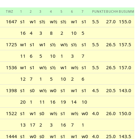
TWZ
1
2
3
4
5
6
7
PUNKTE
BUCHH
BUSUMM
1647
s1
w1
s½
w½
s½
w1
s1
5.5
27.0
155.0
16
4
3
8
2
10
5
1725
w1
s1
w1
s½
w½
s½
s1
5.5
26.5
157.5
11
6
5
10
1
3
7
1536
w1
s1
w½
s½
w1
w½
s1
5.5
26.5
157.0
12
7
1
5
10
2
6
1398
s1
s0
w½
w0
s1
w1
s1
4.5
20.5
143.0
20
1
11
16
19
14
10
1522
s1
w1
s0
w½
s1
w½
w0
4.0
26.0
150.0
13
17
2
3
16
7
1
1444
s1
w0
s0
w1
s1
w1
w0
4.0
25.0
143.5