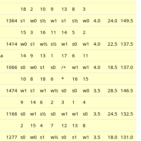
18
2
10
9
13
8
3
1364
s1
w0
s½
w1
s1
s½
w0
4.0
24.0
149.5
15
3
16
11
14
5
2
1414
w0
s1
w½
s½
w1
s0
w1
4.0
22.5
137.5
ha
14
9
13
1
17
6
11
1066
s0
w0
s1
s0
/+
w1
w1
4.0
18.5
137.0
10
8
18
6
*
16
15
1474
w1
s1
w1
w½
s0
s0
w0
3.5
28.5
146.5
9
14
6
2
3
1
4
1166
s0
w1
s½
s0
w1
w1
s0
3.5
24.5
132.5
2
15
4
7
12
13
8
1277
s0
w0
s1
w½
s0
s1
w1
3.5
18.0
131.0