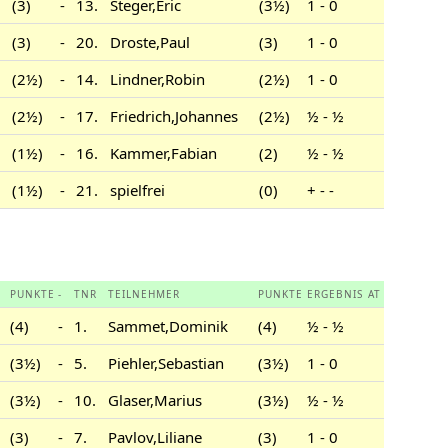
(3)
-
13.
Steger,Eric
(3½)
1 - 0
(3)
-
20.
Droste,Paul
(3)
1 - 0
(2½)
-
14.
Lindner,Robin
(2½)
1 - 0
(2½)
-
17.
Friedrich,Johannes
(2½)
½ - ½
(1½)
-
16.
Kammer,Fabian
(2)
½ - ½
(1½)
-
21.
spielfrei
(0)
+ - -
PUNKTE
-
TNR
TEILNEHMER
PUNKTE
ERGEBNIS
AT
(4)
-
1.
Sammet,Dominik
(4)
½ - ½
(3½)
-
5.
Piehler,Sebastian
(3½)
1 - 0
(3½)
-
10.
Glaser,Marius
(3½)
½ - ½
(3)
-
7.
Pavlov,Liliane
(3)
1 - 0