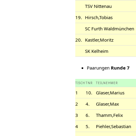
TSV Nittenau
19.
Hirsch,Tobias
SC Furth Waldmünchen
20.
Kastler,Moritz
SK Kelheim
Paarungen
Runde 7
TISCH
TNR
TEILNEHMER
1
10.
Glaser,Marius
2
4.
Glaser,Max
3
6.
Thamm,Felix
4
5.
Piehler,Sebastian