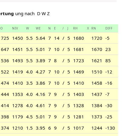
rtung
ung nach D W Z
RO
NIV
W
WE
N
E
/
J
RH
X
RN
DIFF
1725
1450
5.5
5.64
7
14
/
5
1680
1720
-5
1647
1451
5.5
5.01
7
10
/
5
1681
1670
23
1536
1493
5.5
3.89
7
8
/
5
1723
1621
85
1522
1419
4.0
4.27
7
10
/
5
1469
1510
-12
1474
1410
3.5
3.86
7
10
/
5
1410
1458
-16
1444
1353
4.0
4.16
7
9
/
5
1403
1437
-7
1414
1278
4.0
4.61
7
9
/
5
1328
1384
-30
1398
1179
4.5
5.01
7
9
/
5
1281
1373
-25
1374
1210
1.5
3.95
6
9
/
5
1017
1244
-130