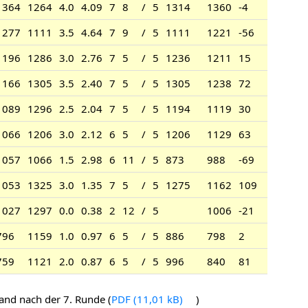
1364
1264
4.0
4.09
7
8
/
5
1314
1360
-4
1277
1111
3.5
4.64
7
9
/
5
1111
1221
-56
1196
1286
3.0
2.76
7
5
/
5
1236
1211
15
1166
1305
3.5
2.40
7
5
/
5
1305
1238
72
1089
1296
2.5
2.04
7
5
/
5
1194
1119
30
1066
1206
3.0
2.12
6
5
/
5
1206
1129
63
1057
1066
1.5
2.98
6
11
/
5
873
988
-69
1053
1325
3.0
1.35
7
5
/
5
1275
1162
109
1027
1297
0.0
0.38
2
12
/
5
1006
-21
796
1159
1.0
0.97
6
5
/
5
886
798
2
759
1121
2.0
0.87
6
5
/
5
996
840
81
and nach der 7. Runde (
PDF
)