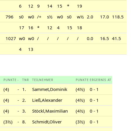
6
12
9
14
15
*
19
796
s0
w0
/+
s½
w0
s0
w½
2.0
17.0
118.5
17
16
*
12
4
15
18
1027
w0
w0
/
/
/
/
/
0.0
16.5
41.5
4
13
PUNKTE
-
TNR
TEILNEHMER
PUNKTE
ERGEBNIS
AT
(4)
-
1.
Sammet,Dominik
(4½)
0 - 1
(4)
-
2.
Ließ,Alexander
(4½)
0 - 1
(4)
-
3.
Stöckl,Maximilian
(4½)
0 - 1
(3½)
-
8.
Schmidt,Oliver
(3½)
0 - 1