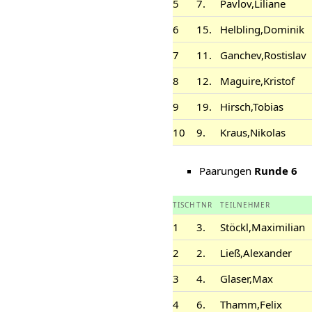
5
7.
Pavlov,Liliane
6
15.
Helbling,Dominik
7
11.
Ganchev,Rostislav
8
12.
Maguire,Kristof
9
19.
Hirsch,Tobias
10
9.
Kraus,Nikolas
Paarungen
Runde 6
TISCH
TNR
TEILNEHMER
1
3.
Stöckl,Maximilian
2
2.
Ließ,Alexander
3
4.
Glaser,Max
4
6.
Thamm,Felix