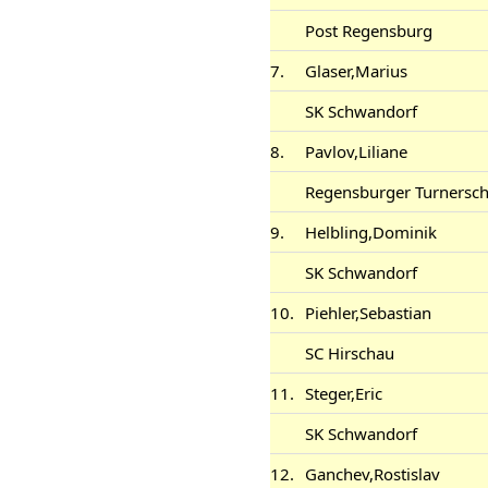
Post Regensburg
7.
Glaser,Marius
SK Schwandorf
8.
Pavlov,Liliane
Regensburger Turnersc
9.
Helbling,Dominik
SK Schwandorf
10.
Piehler,Sebastian
SC Hirschau
11.
Steger,Eric
SK Schwandorf
12.
Ganchev,Rostislav