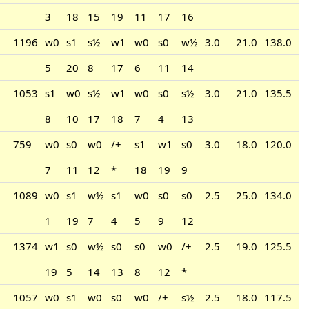
3
18
15
19
11
17
16
1196
w0
s1
s½
w1
w0
s0
w½
3.0
21.0
138.0
5
20
8
17
6
11
14
1053
s1
w0
s½
w1
w0
s0
s½
3.0
21.0
135.5
8
10
17
18
7
4
13
759
w0
s0
w0
/+
s1
w1
s0
3.0
18.0
120.0
7
11
12
*
18
19
9
1089
w0
s1
w½
s1
w0
s0
s0
2.5
25.0
134.0
1
19
7
4
5
9
12
1374
w1
s0
w½
s0
s0
w0
/+
2.5
19.0
125.5
19
5
14
13
8
12
*
1057
w0
s1
w0
s0
w0
/+
s½
2.5
18.0
117.5