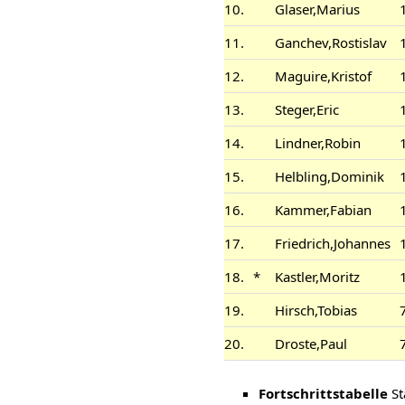
10.
Glaser,Marius
11.
Ganchev,Rostislav
12.
Maguire,Kristof
13.
Steger,Eric
14.
Lindner,Robin
15.
Helbling,Dominik
16.
Kammer,Fabian
17.
Friedrich,Johannes
18.
*
Kastler,Moritz
19.
Hirsch,Tobias
20.
Droste,Paul
Fortschrittstabelle
St