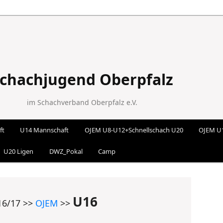
chachjugend Oberpfalz
im Schachverband Oberpfalz e.V.
ft
U14 Mannschaft
OJEM U8-U12+Schnellschach U20
OJEM U
 wechseln
U20 Ligen
DWZ_Pokal
Camp
U16
16/17 >>
OJEM
>>