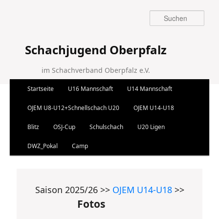
Suchen
Schachjugend Oberpfalz
im Schachverband Oberpfalz e.V.
Hauptmenü
Startseite
U16 Mannschaft
U14 Mannschaft
Zum Inhalt wechseln
Zum sekundären Inhalt wechseln
OJEM U8-U12+Schnellschach U20
OJEM U14-U18
Blitz
OSJ-Cup
Schulschach
U20 Ligen
DWZ_Pokal
Camp
Saison 2025/26 >>
OJEM U14-U18
>>
Fotos