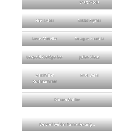
Warziwoda
Elias Luber
Niklas Aigner
Linus Metelka
Dongxu Noah Li
Leopold Weißgerber
Julian Klaus
Maximilian
Max Deml
Buchhammer
Miriam Gubler
Derweil bei der Turnierleitung…