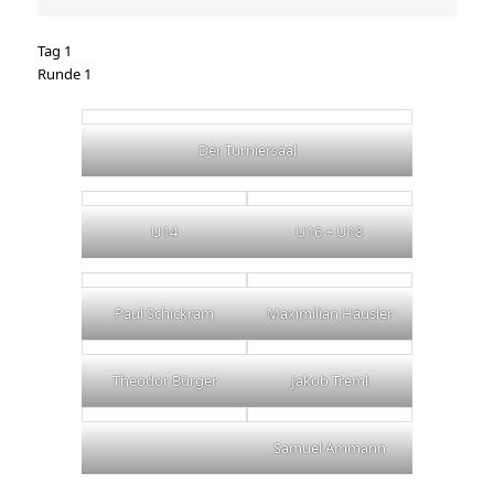
Tag 1
Runde 1
Der Turniersaal
U14
U16 + U18
Paul Schickram
Maximilian Häusler
Theodor Bürger
Jakob Treml
Samuel Ammann