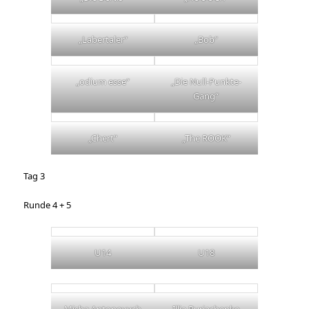
„Labertaler“
„Bob“
„odium esse“
„Die Null-Punkte-
Gang“
„Chert“
„The ROOK“
Tag 3
Runde 4 + 5
U14
U18