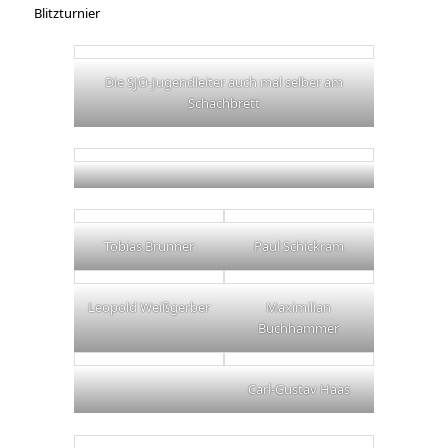
Blitzturnier
Die SJO-Jugendleiter auch mal selber am
Schachbrett
Tobias Brunner
Paul Schickram
Leopold Weißgerber
Maximilian
Buchhammer
Carl-Gustav Haas