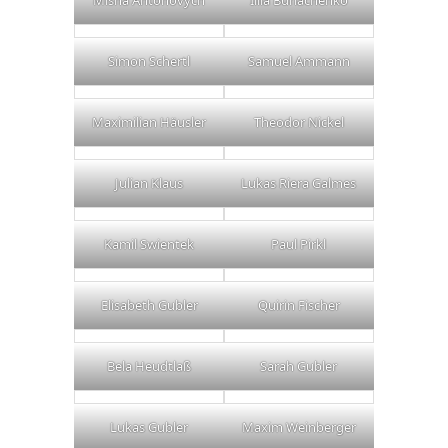
Misha Antonovych
Illia Buriachenko
Simon Schertl
Samuel Ammann
Maximilian Häusler
Theodor Nickel
Julian Klaus
Lukas Riera Galmes
Kamil Swientek
Paul Pirkl
Elisabeth Gubler
Quirin Fischer
Bela Heudtlaß
Sarah Gubler
Lukas Gubler
Maxim Weinberger