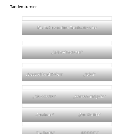
Tandemturnier
Die Ruhe vor dem Tandemturnier
„Krümelmonster“
„Deutschland/Polen“
„Tobsi“
„Die 6-700ter“
„Romeo und Julia“
„Paulaner“
„Dei Mudda“
„Die Dertls“
„ROOOCK“