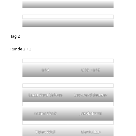
Tag 2
Runde 2 + 3
U14
U16 + U18
Lucia Riera Galmes
Leonhard Dauerer
Arthur Sitnik
Jakob Treml
Tizian Wittl
Maximilian