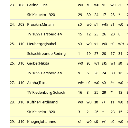
23.
U08
Gering,Luca
w0
s0
w0
s1
w0
/+
SK Kelheim 1920
29
30
24
17
28
*
24.
U08
Prusikin,Miriam
s0
w0
s1
w½
s1
w0
TV 1899 Parsberg e.V
15
12
23
26
20
8
25.
U10
Heuberger,Isabel
s0
w0
s1
w0
s0
w½
Schachfreunde Roding
1
19
27
20
17
31
26.
U10
Gerber,Nikita
w0
s0
w1
s½
w1
s0
TV 1899 Parsberg e.V
9
6
28
24
30
16
27.
U10
Altaha,Teim
w½
s0
w0
s0
/+
w0
TV Riedenburg Schach
16
8
25
29
*
13
28.
U10
Küffner,Ferdinand
w0
w0
s0
/+
s1
w0
SK Kelheim 1920
3
2
26
*
23
15
29.
U10
Krieger,Johannes
s1
w0
s0
w1
s0
w0