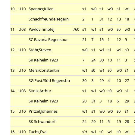
10.
U10
Spanner,Kilian
s1
w0
s1
w0
s1
w1
Schachfreunde Tegern
2
1
31
12
13
18
11.
U08
Pavlov,Timofej
760
s1
w1
s1
w0
s0
w0
SC Bavaria Regensbur
21
7
15
1
12
9
12.
U10
Stöhr,Steven
w0
s1
w1
s1
w1
s0
SK Kelheim 1920
7
24
30
10
11
3
13.
U10
Mersi,Constantin
w1
s0
w1
s0
w0
s1
SG Post/Süd Regensbu
30
3
29
4
10
27
14.
U08
Sitnik,Arthur
s1
w1
w0
s0
w0
s1
SK Kelheim 1920
20
31
3
18
6
29
15.
U10
Pritzel,Johannes
w1
s1
w0
w0
s0
s1
SK Schwandorf
24
29
11
5
19
28
16.
U10
Fuchs,Eva
s½
w1
s0
w1
s0
w1