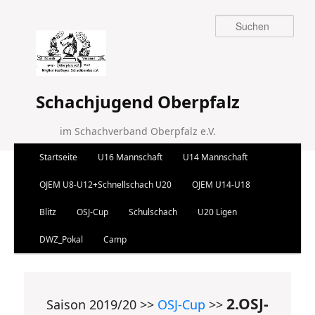
Suchen
Schachjugend Oberpfalz
im Schachverband Oberpfalz e.V.
Hauptmenü
Startseite
U16 Mannschaft
U14 Mannschaft
Zum Inhalt wechseln
Zum sekundären Inhalt wechseln
OJEM U8-U12+Schnellschach U20
OJEM U14-U18
Blitz
OSJ-Cup
Schulschach
U20 Ligen
DWZ_Pokal
Camp
2.OSJ-
Saison 2019/20 >>
OSJ-Cup
>>