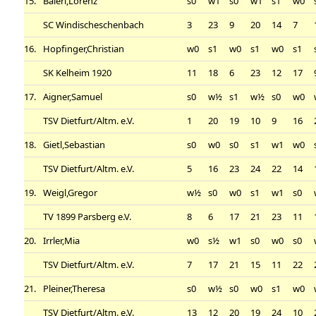
15.
Baierl,Lorenz
s0
w1
s0
w1
s1
w0
SC Windischeschenbach
3
23
9
20
14
7
16.
Hopfinger,Christian
w0
s1
w0
s1
w0
s1
SK Kelheim 1920
11
18
6
23
12
17
17.
Aigner,Samuel
s0
w½
s1
w½
s0
w0
TSV Dietfurt/Altm. e.V.
1
20
19
10
9
16
18.
Gietl,Sebastian
s0
w0
s0
s1
w1
w0
TSV Dietfurt/Altm. e.V.
5
16
23
24
22
14
19.
Weigl,Gregor
w½
s0
w0
s1
w1
s0
TV 1899 Parsberg e.V.
8
6
17
21
23
11
20.
Irrler,Mia
w0
s½
w1
s0
w0
s0
TSV Dietfurt/Altm. e.V.
7
17
21
15
11
22
21.
Pleiner,Theresa
s0
w½
s0
w0
s1
w0
TSV Dietfurt/Altm. e.V.
13
12
20
19
24
10