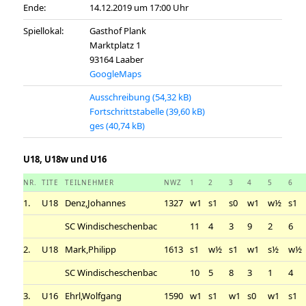
Ende:
14.12.2019 um 17:00 Uhr
Spiellokal:
Gasthof Plank
Marktplatz 1
93164 Laaber
GoogleMaps
Ausschreibung
Fortschrittstabelle
ges
U18, U18w und U16
NR.
TITE
TEILNEHMER
NWZ
1
2
3
4
5
6
1.
U18
Denz,Johannes
1327
w1
s1
s0
w1
w½
s1
SC Windischeschenbac
11
4
3
9
2
6
2.
U18
Mark,Philipp
1613
s1
w½
s1
w1
s½
w½
SC Windischeschenbac
10
5
8
3
1
4
3.
U16
Ehrl,Wolfgang
1590
w1
s1
w1
s0
w1
s1