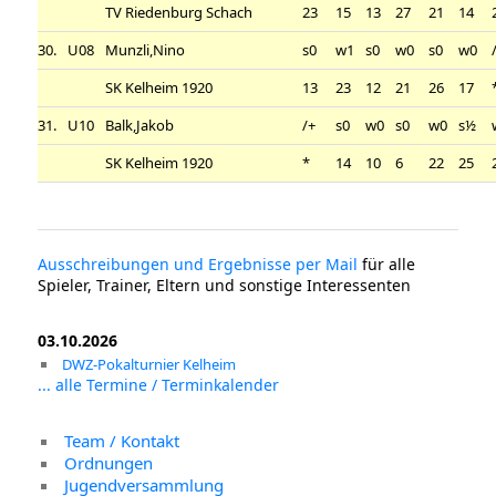
TV Riedenburg Schach
23
15
13
27
21
14
30.
U08
Munzli,Nino
s0
w1
s0
w0
s0
w0
SK Kelheim 1920
13
23
12
21
26
17
31.
U10
Balk,Jakob
/+
s0
w0
s0
w0
s½
SK Kelheim 1920
*
14
10
6
22
25
Ausschreibungen und Ergebnisse per Mail
für alle
Spieler, Trainer, Eltern und sonstige Interessenten
03.10.2026
DWZ-Pokalturnier Kelheim
... alle Termine / Terminkalender
Team / Kontakt
Ordnungen
Jugendversammlung