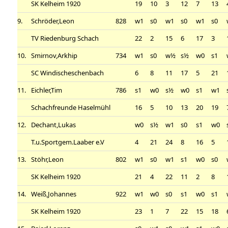
SK Kelheim 1920
19
10
3
12
7
13
9.
Schröder,Leon
828
w1
s0
w1
s0
w1
s0
TV Riedenburg Schach
22
2
15
6
17
3
10.
Smirnov,Arkhip
734
w1
s0
w½
s½
w0
s1
SC Windischeschenbach
6
8
11
17
5
21
11.
Eichler,Tim
786
s1
w0
s½
w0
s1
w1
Schachfreunde Haselmühl
16
5
10
13
20
19
12.
Dechant,Lukas
w0
s½
w1
s0
s1
w0
T.u.Sportgem.Laaber e.V
4
21
24
8
16
5
13.
Stöhr,Leon
802
w1
s0
w1
s1
w0
s0
SK Kelheim 1920
21
4
22
11
2
8
14.
Weiß,Johannes
922
w1
w0
s0
s1
w0
s1
SK Kelheim 1920
23
1
7
22
15
18