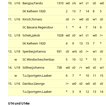
10.
U16
Bangsa,Pandu
1310
w0
s½
w1
s1
s0
w0
SK Kelheim 1920
2
13
7
14
8
5
11.
U16
Kirsch,Tomass
s0
/+
w0
s0
w1
s0
SC Bavaria Regensbur
1
*
4
7
14
9
12.
U18
Schels,Jakob
1028
w0
s0
w1
s1
w0
/+
SK Kelheim 1920
4
9
13
15
7
*
13.
U18
Sperber,Johanna
931
s0
w½
s0
/+
w1
s0
w
SC Windischeschenbac
5
10
12
*
15
7
14.
U18
Söllner,Johanna
738
w0
s0
/+
w0
s0
w1
w
T.u.Sportgem.Laaber
6
7
*
10
11
15
15.
U16
Daniliuc,George
/+
w0
s0
w0
s0
s0
T.u.Sportgem.Laaber
*
3
9
12
13
14
U14 und U14w