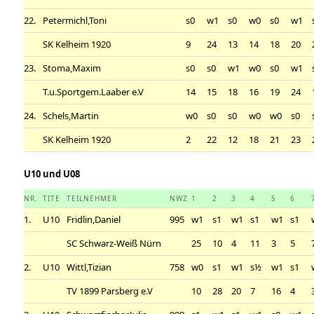
22.
Petermichl,Toni
s0
w1
s0
w0
s0
w1
SK Kelheim 1920
9
24
13
14
18
20
23.
Stoma,Maxim
s0
s0
w1
w0
s0
w1
T.u.Sportgem.Laaber e.V
14
15
18
16
19
24
24.
Schels,Martin
w0
s0
s0
w0
w0
s0
SK Kelheim 1920
2
22
12
18
21
23
U10 und U08
NR.
TITE
TEILNEHMER
NWZ
1
2
3
4
5
6
1.
U10
Fridlin,Daniel
995
w1
s1
w1
s1
w1
s1
SC Schwarz-Weiß Nürn
25
10
4
11
3
5
2.
U10
Wittl,Tizian
758
w0
s1
w1
s½
w1
s1
TV 1899 Parsberg e.V
10
28
20
7
16
4