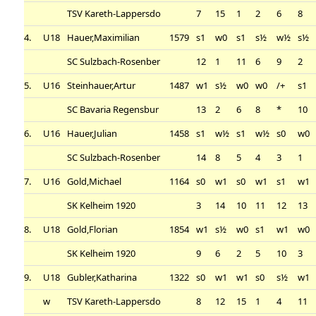
TSV Kareth-Lappersdo
7
15
1
2
6
8
4.
U18
Hauer,Maximilian
1579
s1
w0
s1
s½
w½
s½
SC Sulzbach-Rosenber
12
1
11
6
9
2
5.
U16
Steinhauer,Artur
1487
w1
s½
w0
w0
/+
s1
SC Bavaria Regensbur
13
2
6
8
*
10
6.
U16
Hauer,Julian
1458
s1
w½
s1
w½
s0
w0
SC Sulzbach-Rosenber
14
8
5
4
3
1
7.
U16
Gold,Michael
1164
s0
w1
s0
w1
s1
w1
SK Kelheim 1920
3
14
10
11
12
13
8.
U18
Gold,Florian
1854
w1
s½
w0
s1
w1
w0
SK Kelheim 1920
9
6
2
5
10
3
9.
U18
Gubler,Katharina
1322
s0
w1
w1
s0
s½
w1
w
TSV Kareth-Lappersdo
8
12
15
1
4
11