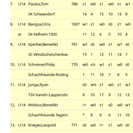
7.
U14
Paulus,Tom
788
s1
w0
s1
w0
s1
w1
SK Schwandorf
14
4
15
10
13
9
8.
U14
Bangsa,Citra
1007
w1
s1
w0
s0
s1
w0
w
SK Kelheim 1920
11
12
6
5
10
4
9.
U14
Sperber,Benedikt
791
w1
s0
w0
s1
w1
s0
SC Windischeschenbac
15
1
12
11
14
7
10.
U14
Schreiner,Philip
770
w0
s½
w1
s1
w0
s0
Schachfreunde Roding
1
11
16
7
8
5
11.
U14
Junge,Ryan
s0
w½
s1
w0
s1
w1
TSV Kareth-Lappersdo
8
10
17
9
12
13
12.
U14
Möbius,Benedikt
/+
w0
s1
s0
w0
w1
Schachfreunde Tegern
*
8
9
6
11
16
13.
U14
Krieger,Leopold
771
s0
w0
/+
s1
w0
s0