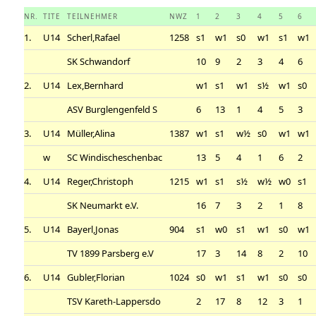
NR.
TITE
TEILNEHMER
NWZ
1
2
3
4
5
6
1.
U14
Scherl,Rafael
1258
s1
w1
s0
w1
s1
w1
SK Schwandorf
10
9
2
3
4
6
2.
U14
Lex,Bernhard
w1
s1
w1
s½
w1
s0
ASV Burglengenfeld S
6
13
1
4
5
3
3.
U14
Müller,Alina
1387
w1
s1
w½
s0
w1
w1
w
SC Windischeschenbac
13
5
4
1
6
2
4.
U14
Reger,Christoph
1215
w1
s1
s½
w½
w0
s1
SK Neumarkt e.V.
16
7
3
2
1
8
5.
U14
Bayerl,Jonas
904
s1
w0
s1
w1
s0
w1
TV 1899 Parsberg e.V
17
3
14
8
2
10
6.
U14
Gubler,Florian
1024
s0
w1
s1
w1
s0
s0
TSV Kareth-Lappersdo
2
17
8
12
3
1