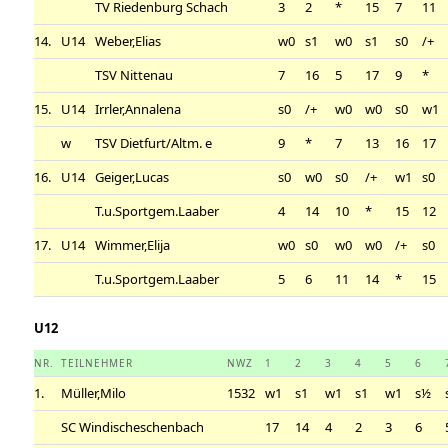
TV Riedenburg Schach
3
2
*
15
7
11
14.
U14
Weber,Elias
w0
s1
w0
s1
s0
/+
TSV Nittenau
7
16
5
17
9
*
15.
U14
Irrler,Annalena
s0
/+
w0
w0
s0
w1
w
TSV Dietfurt/Altm. e
9
*
7
13
16
17
16.
U14
Geiger,Lucas
s0
w0
s0
/+
w1
s0
T.u.Sportgem.Laaber
4
14
10
*
15
12
17.
U14
Wimmer,Elija
w0
s0
w0
w0
/+
s0
T.u.Sportgem.Laaber
5
6
11
14
*
15
U12
NR.
TEILNEHMER
NWZ
1
2
3
4
5
6
1.
Müller,Milo
1532
w1
s1
w1
s1
w1
s½
SC Windischeschenbach
17
14
4
2
3
6