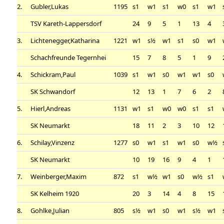
2.
Gubler,Lukas
1195
s1
w1
s1
w0
s1
w1
TSV Kareth-Lappersdorf
24
9
5
1
13
4
3.
Lichtenegger,Katharina
1221
w1
s½
w1
s1
s0
w1
Schachfreunde Tegernhei
15
7
8
5
1
9
4.
Schickram,Paul
1039
s1
w1
s0
w1
w1
s0
SK Schwandorf
12
13
1
7
6
2
5.
Hierl,Andreas
1131
w1
s1
w0
w0
s1
s1
SK Neumarkt
18
11
2
3
10
12
6.
Schilay,Vinzenz
1277
s0
w1
s1
w1
s0
w½
SK Neumarkt
10
19
16
9
4
1
7.
Weinberger,Maxim
872
s1
w½
w1
s0
w½
s1
SK Kelheim 1920
20
3
14
4
8
15
8.
Gohlke,Julian
805
s½
w1
s0
w1
s½
w1