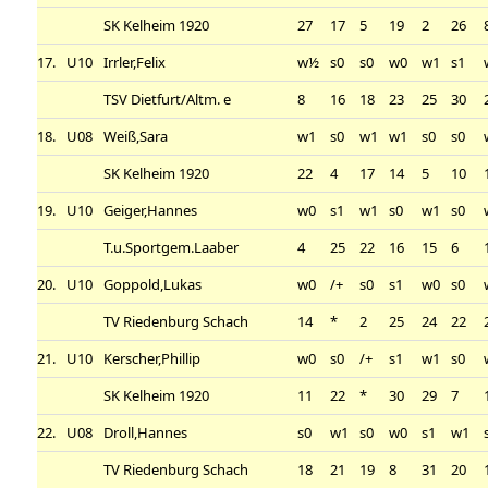
SK Kelheim 1920
27
17
5
19
2
26
17.
U10
Irrler,Felix
w½
s0
s0
w0
w1
s1
TSV Dietfurt/Altm. e
8
16
18
23
25
30
18.
U08
Weiß,Sara
w1
s0
w1
w1
s0
s0
SK Kelheim 1920
22
4
17
14
5
10
19.
U10
Geiger,Hannes
w0
s1
w1
s0
w1
s0
T.u.Sportgem.Laaber
4
25
22
16
15
6
20.
U10
Goppold,Lukas
w0
/+
s0
s1
w0
s0
TV Riedenburg Schach
14
*
2
25
24
22
21.
U10
Kerscher,Phillip
w0
s0
/+
s1
w1
s0
SK Kelheim 1920
11
22
*
30
29
7
22.
U08
Droll,Hannes
s0
w1
s0
w0
s1
w1
TV Riedenburg Schach
18
21
19
8
31
20