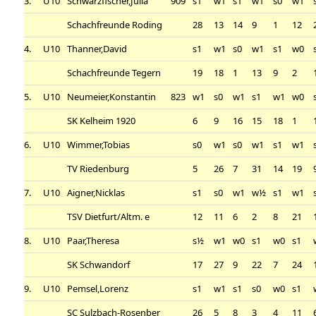
3.
U10
Schwarzfischer,Julia
909
s1
w1
s1
w1
s0
w1
Schachfreunde Roding
28
13
14
9
1
12
4.
U10
Thanner,David
s1
w1
s0
w1
s1
w0
Schachfreunde Tegern
19
18
1
13
9
2
5.
U10
Neumeier,Konstantin
823
w1
s0
w1
s1
w1
w0
SK Kelheim 1920
6
9
16
15
18
1
6.
U10
Wimmer,Tobias
s0
w1
s0
w1
s1
w1
TV Riedenburg
5
26
7
31
14
19
7.
U10
Aigner,Nicklas
s1
s0
w1
w½
s1
w1
TSV Dietfurt/Altm. e
12
11
6
2
8
21
8.
U10
Paar,Theresa
s½
w1
w0
s1
w0
s1
SK Schwandorf
17
27
9
22
7
24
9.
U10
Pemsel,Lorenz
s1
w1
s1
s0
w0
s1
SC Sulzbach-Rosenber
26
5
8
3
4
11