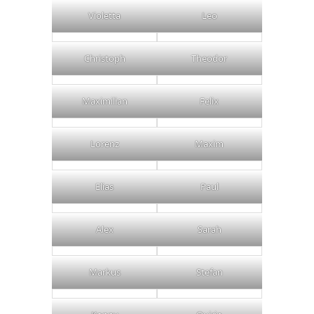
Violetta
Leo
Christoph
Theodor
Maximilian
Felix
Lorenz
Maxim
Elias
Paul
Alex
Sarah
Markus
Stefan