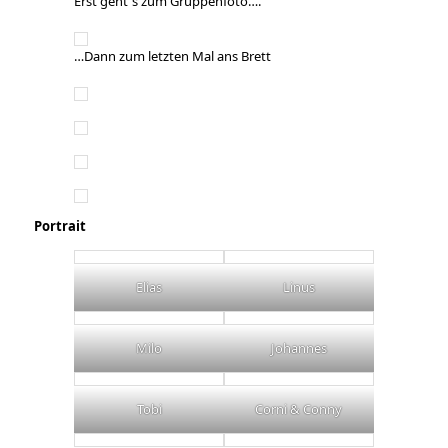
Erst geht´s zum Gruppenfoto….
…Dann zum letzten Mal ans Brett
Portrait
Elias
Linus
Milo
Johannes
Tobi
Corni & Conny