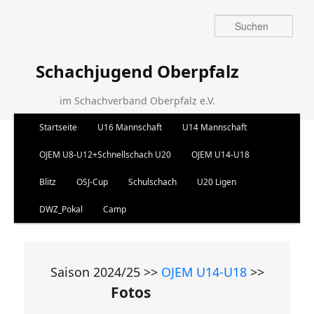
Suchen
Schachjugend Oberpfalz
im Schachverband Oberpfalz e.V.
Hauptmenü
Startseite
U16 Mannschaft
U14 Mannschaft
Zum Inhalt wechseln
Zum sekundären Inhalt wechseln
OJEM U8-U12+Schnellschach U20
OJEM U14-U18
Blitz
OSJ-Cup
Schulschach
U20 Ligen
DWZ_Pokal
Camp
Saison 2024/25 >>
OJEM U14-U18
>>
Fotos