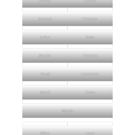
Konny
Quirin
Samuel
Theodor
Julian
Sofia
Martin
Hannes
Gustl
Leonhard
Kamil
Tizian
Moritz
Kilian
Leon