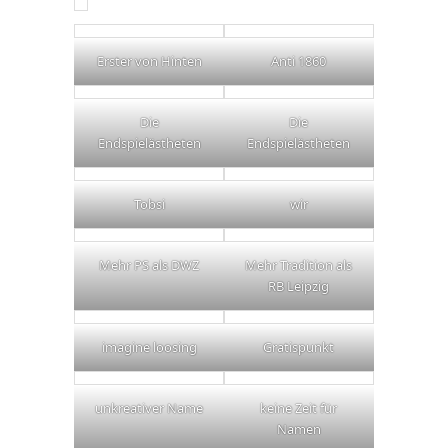
Erster von Hinten
Anti 1860
Die
Die
Endspielästheten
Endspielästheten
Tobsi
wir
Mehr PS als DWZ
Mehr Tradition als
RB Leipzig
imagine loosing
Gratispunkt
unkreativer Name
keine Zeit für
Namen