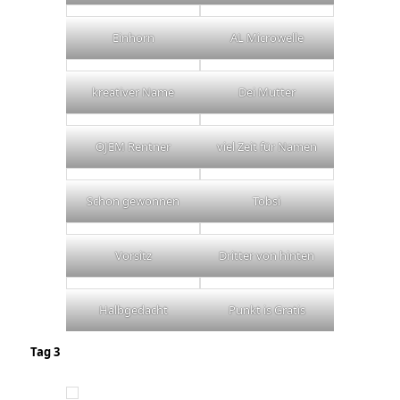
Einhorn
AL Microwelle
kreativer Name
Dei Mutter
OJEM Rentner
viel Zeit für Namen
Schon gewonnen
Tobsi
Vorsitz
Dritter von hinten
Halbgedacht
Punkt is Gratis
Tag 3