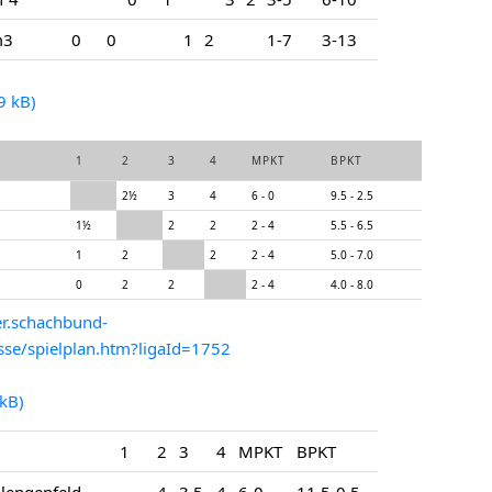
m3
0
0
1
2
1-7
3-13
1
2
3
4
MPKT
BPKT
**
2½
3
4
6 - 0
9.5 - 2.5
1½
**
2
2
2 - 4
5.5 - 6.5
1
2
**
2
2 - 4
5.0 - 7.0
0
2
2
**
2 - 4
4.0 - 8.0
r.schachbund-
sse/spielplan.htm?ligaId=1752
1
2
3
4
MPKT
BPKT