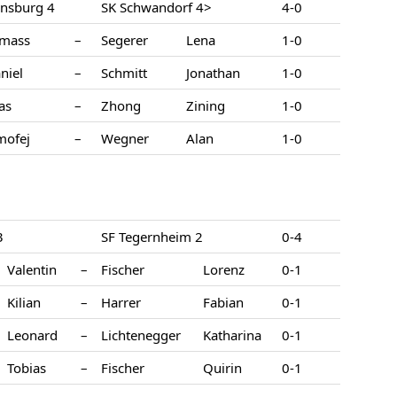
ensburg 4
SK Schwandorf 4>
4-0
mass
–
Segerer
Lena
1-0
niel
–
Schmitt
Jonathan
1-0
ias
–
Zhong
Zining
1-0
mofej
–
Wegner
Alan
1-0
3
SF Tegernheim 2
0-4
Valentin
–
Fischer
Lorenz
0-1
Kilian
–
Harrer
Fabian
0-1
Leonard
–
Lichtenegger
Katharina
0-1
Tobias
–
Fischer
Quirin
0-1