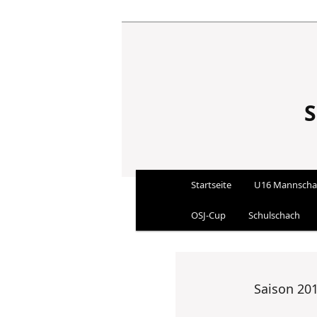
S
Hauptmenü
Startseite
U16 Mannscha
Zum Inhalt wechseln
Zum sekundären Inhalt
OSJ-Cup
Schulschach
Saison 20