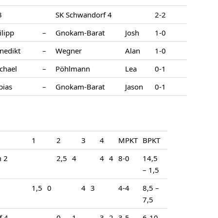
3
SK Schwandorf 4
2-2
ilipp
–
Gnokam-Barat
Josh
1-0
nedikt
–
Wegner
Alan
1-0
chael
–
Pöhlmann
Lea
0-1
bias
–
Gnokam-Barat
Jason
0-1
1
2
3
4
MPKT
BPKT
m 2
2,5
4
4
4
8-0
14,5
– 1,5
1,5
0
4
3
4-4
8,5 –
7,5
f 4
0
1
3
2
3-5
6-10