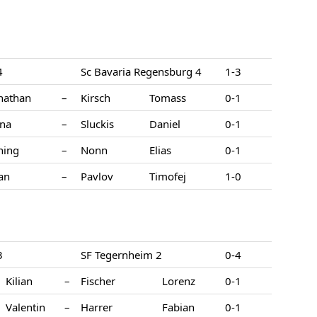
4
Sc Bavaria Regensburg 4
1-3
nathan
–
Kirsch
Tomass
0-1
na
–
Sluckis
Daniel
0-1
ning
–
Nonn
Elias
0-1
an
–
Pavlov
Timofej
1-0
3
SF Tegernheim 2
0-4
Kilian
–
Fischer
Lorenz
0-1
Valentin
–
Harrer
Fabian
0-1