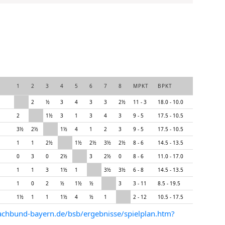
1
2
3
4
5
6
7
8
MPKT
BPKT
**
2
½
3
4
3
3
2½
11 - 3
18.0 - 10.0
2
**
1½
3
1
3
4
3
9 - 5
17.5 - 10.5
3½
2½
**
1½
4
1
2
3
9 - 5
17.5 - 10.5
1
1
2½
**
1½
2½
3½
2½
8 - 6
14.5 - 13.5
0
3
0
2½
**
3
2½
0
8 - 6
11.0 - 17.0
1
1
3
1½
1
**
3½
3½
6 - 8
14.5 - 13.5
1
0
2
½
1½
½
**
3
3 - 11
8.5 - 19.5
1½
1
1
1½
4
½
1
**
2 - 12
10.5 - 17.5
achbund-bayern.de/bsb/ergebnisse/spielplan.htm?