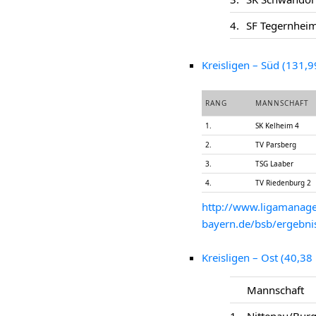
4.
SF Tegernhei
Kreisligen – Süd
RANG
MANNSCHAFT
1.
SK Kelheim 4
2.
TV Parsberg
3.
TSG Laaber
4.
TV Riedenburg 2
http://www.ligamanage
bayern.de/bsb/ergebni
Kreisligen – Ost
Mannschaft