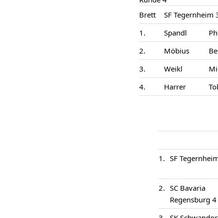
Brett
SF Tegernheim 
1.
Spandl
Ph
2.
Möbius
Be
3.
Weikl
Mi
4.
Harrer
To
1.
SF Tegernhei
2.
SC Bavaria
Regensburg 4
3.
SK Schwandor