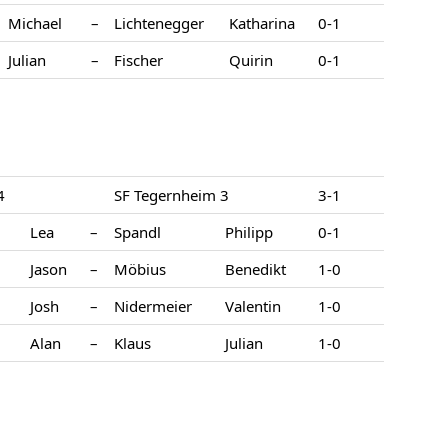
Michael
–
Lichtenegger
Katharina
0-1
Julian
–
Fischer
Quirin
0-1
4
SF Tegernheim 3
3-1
Lea
–
Spandl
Philipp
0-1
Jason
–
Möbius
Benedikt
1-0
Josh
–
Nidermeier
Valentin
1-0
Alan
–
Klaus
Julian
1-0