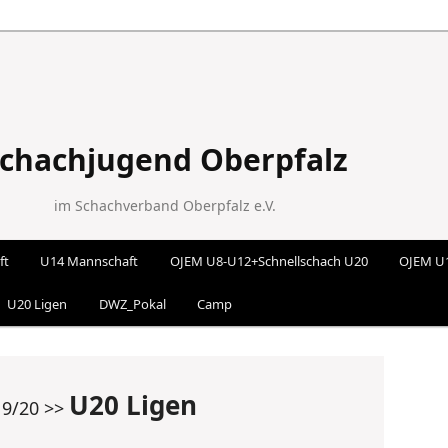
chachjugend Oberpfalz
im Schachverband Oberpfalz e.V.
ft
U14 Mannschaft
OJEM U8-U12+Schnellschach U20
OJEM U
 wechseln
U20 Ligen
DWZ_Pokal
Camp
U20 Ligen
19/20 >>