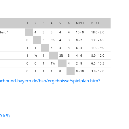
1
2
3
4
5
6
MPKT
BPKT
berg 1
**
4
3
3
4
4
10 - 0
18.0 - 2.0
0
**
3
3½
4
3
8 - 2
13.5 - 6.5
1
1
**
3
3
3
6 - 4
11.0 - 9.0
1
½
1
**
2½
3
4 - 6
8.0 - 12.0
0
0
1
1½
**
4
2 - 8
6.5 - 13.5
0
1
1
1
0
**
0 - 10
3.0 - 17.0
achbund-bayern.de/bsb/ergebnisse/spielplan.htm?