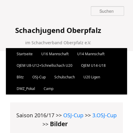
Suchen
Schachjugend Oberpfalz
im Schachverband Oberpfalz e.V.
Hauptmenü
Startseite
U16 Mannschaft
U14 Mannschaft
Zum Inhalt wechseln
Zum sekundären Inhalt wechseln
OJEM U8-U12+Schnellschach U20
OJEM U14-U18
Blitz
OSJ-Cup
Schulschach
U20 Ligen
DWZ_Pokal
Camp
Saison 2016/17 >>
OSJ-Cup
>>
3.OSJ-Cup
Bilder
>>