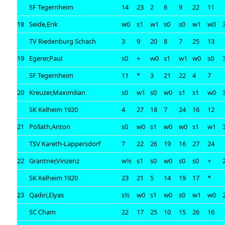
SF Tegernheim
14
23
2
6
9
22
11
18
Seide,Erik
w0
s1
w1
s0
s0
w1
w0
TV Riedenburg Schach
3
9
20
8
7
25
13
19
Egerer,Paul
s0
+
w0
s1
w1
w0
s0
SF Tegernheim
11
*
3
21
22
4
7
20
Kreuzer,Maximilian
s0
w1
s0
w0
s1
s1
w0
SK Kelheim 1920
4
27
18
7
24
16
12
21
Pöllath,Anton
s0
w0
s1
w0
w0
s1
w1
TSV Kareth-Lappersdorf
7
22
26
19
16
27
24
22
Grantner,Vinzenz
w½
s1
s0
w0
s0
s0
+
SK Kelheim 1920
23
21
5
14
19
17
*
23
Qadiri,Elyas
s½
w0
s1
w0
s0
w1
w0
SC Cham
22
17
25
10
15
26
16