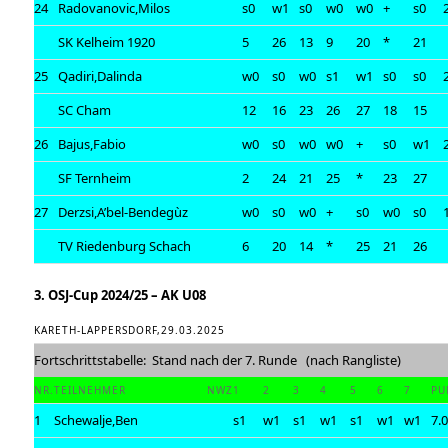
24
Radovanovic,Milos
s0
w1
s0
w0
w0
+
s0
SK Kelheim 1920
5
26
13
9
20
*
21
25
Qadiri,Dalinda
w0
s0
w0
s1
w1
s0
s0
SC Cham
12
16
23
26
27
18
15
26
Bajus,Fabio
w0
s0
w0
w0
+
s0
w1
SF Ternheim
2
24
21
25
*
23
27
27
Derzsi,A’bel-Bendegùz
w0
s0
w0
+
s0
w0
s0
TV Riedenburg Schach
6
20
14
*
25
21
26
3. OSJ-Cup 2024/25 – AK U08
KARETH-LAPPERSDORF,29.03.2025
Fortschrittstabelle: Stand nach der 7. Runde (nach Rangliste)
NR.
TEILNEHMER
NWZ
1
2
3
4
5
6
7
PU
1
Schewalje,Ben
s1
w1
s1
w1
s1
w1
w1
7.