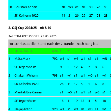
30
Boustari,Adrian
s0
w0
w0
s0
s0
w1
s0
SK Kelheim 1920
11
21
26
29
27
28
23
3. OSJ-Cup 2024/25 – AK U10
KARETH-LAPPERSDORF, 29.03.2025
Fortschrittstabelle: Stand nach der 7. Runde (nach Rangliste)
NR.
TEILNEHMER
NWZ
1
2
3
4
5
6
7
1
Mätz,Mark
792
w1
s1
w1
w1
s1
s1
w½
SF Tegernheim
9
3
12
4
2
8
6
2
Chakam,William
793
s1
w1
s1
w1
w0
s1
w1
SK Kelheim 1920
26
11
17
5
1
6
8
3
Mantali,Eva Carina
s1
w0
s1
w1
s1
w0
s1
SF Tegernheim
18
1
19
13
4
5
10
4
Najjar,Anton
920
w1
s1
w1
s0
w0
s1
w1