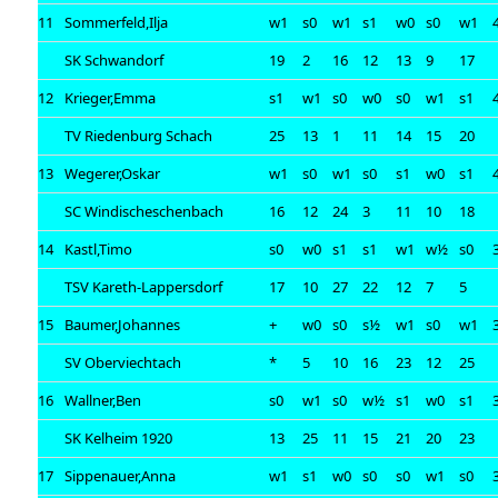
11
Sommerfeld,Ilja
w1
s0
w1
s1
w0
s0
w1
SK Schwandorf
19
2
16
12
13
9
17
12
Krieger,Emma
s1
w1
s0
w0
s0
w1
s1
TV Riedenburg Schach
25
13
1
11
14
15
20
13
Wegerer,Oskar
w1
s0
w1
s0
s1
w0
s1
SC Windischeschenbach
16
12
24
3
11
10
18
14
Kastl,Timo
s0
w0
s1
s1
w1
w½
s0
TSV Kareth-Lappersdorf
17
10
27
22
12
7
5
15
Baumer,Johannes
+
w0
s0
s½
w1
s0
w1
SV Oberviechtach
*
5
10
16
23
12
25
16
Wallner,Ben
s0
w1
s0
w½
s1
w0
s1
SK Kelheim 1920
13
25
11
15
21
20
23
17
Sippenauer,Anna
w1
s1
w0
s0
s0
w1
s0