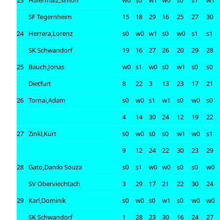
23
Hafermalz,Simon
w0
s0
w1
w0
s0
s1
w1
SF Tegernheim
15
18
29
16
25
27
30
24
Herrera,Lorenz
s0
w0
w1
s0
w0
s1
s1
SK Schwandorf
19
16
27
26
20
29
28
25
Bauch,Jonas
w0
s1
w0
s0
w1
s0
s0
Dietfurt
8
22
3
13
23
17
21
26
Tornai,Adam
s0
w0
s1
w1
s0
w0
s0
4
14
30
24
12
19
22
27
Zinkl,Kurt
s0
w0
s0
s0
w1
w0
s1
9
12
24
22
30
23
29
28
Gato,Danilo Souza
s0
s1
w0
w0
s0
s0
w0
SV Oberviechtach
3
29
17
21
22
30
24
29
Karl,Dominik
s0
w0
s0
w1
s0
w0
w0
SK Schwandorf
1
28
23
30
16
24
27