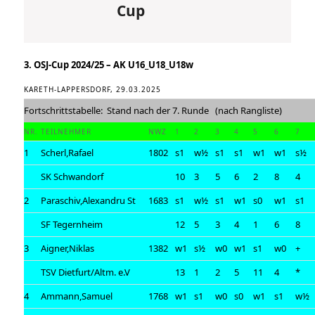
Cup
3. OSJ-Cup 2024/25 – AK U16_U18_U18w
KARETH-LAPPERSDORF, 29.03.2025
Fortschrittstabelle: Stand nach der 7. Runde (nach Rangliste)
NR.
TEILNEHMER
NWZ
1
2
3
4
5
6
7
1
Scherl,Rafael
1802
s1
w½
s1
s1
w1
w1
s½
SK Schwandorf
10
3
5
6
2
8
4
2
Paraschiv,Alexandru St
1683
s1
w½
s1
w1
s0
w1
s1
SF Tegernheim
12
5
3
4
1
6
8
3
Aigner,Niklas
1382
w1
s½
w0
w1
s1
w0
+
TSV Dietfurt/Altm. e.V
13
1
2
5
11
4
*
4
Ammann,Samuel
1768
w1
s1
w0
s0
w1
s1
w½