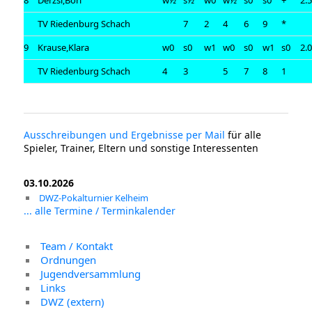
TV Riedenburg Schach
7
2
4
6
9
*
9
Krause,Klara
w0
s0
w1
w0
s0
w1
s0
2.
TV Riedenburg Schach
4
3
5
7
8
1
Ausschreibungen und Ergebnisse per Mail
für alle
Spieler, Trainer, Eltern und sonstige Interessenten
03.10.2026
DWZ-Pokalturnier Kelheim
... alle Termine / Terminkalender
Team / Kontakt
Ordnungen
Jugendversammlung
Links
DWZ (extern)