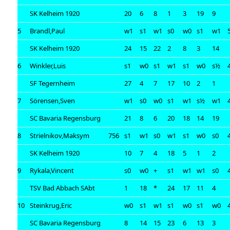
SK Kelheim 1920
20
6
8
1
3
19
9
5
Brandl,Paul
w1
s1
w1
s0
w0
s1
w1
SK Kelheim 1920
24
15
22
2
8
3
14
6
Winkler,Luis
s1
w0
s1
w1
s1
w0
s½
SF Tegernheim
27
4
7
17
10
2
1
7
Sörensen,Sven
w1
s0
w0
s1
w1
s½
w1
SC Bavaria Regensburg
21
8
6
20
18
14
19
8
Strielnikov,Maksym
756
s1
w1
s0
w1
s1
w0
s0
SK Kelheim 1920
10
7
4
18
5
1
2
9
Rykala,Vincent
s0
w0
+
s1
w1
w1
s0
TSV Bad Abbach SAbt
1
18
*
24
17
11
4
10
Steinkrug,Eric
w0
s1
w1
s1
w0
s1
w0
SC Bavaria Regensburg
8
14
15
23
6
13
3