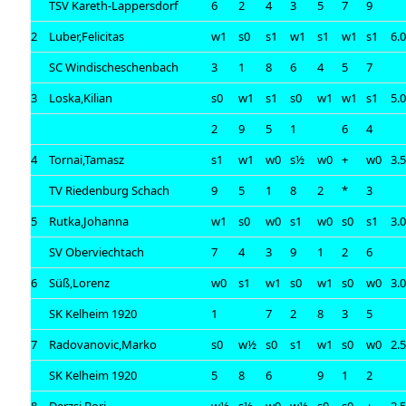
TSV Kareth-Lappersdorf
6
2
4
3
5
7
9
2
Luber,Felicitas
w1
s0
s1
w1
s1
w1
s1
6.
SC Windischeschenbach
3
1
8
6
4
5
7
3
Loska,Kilian
s0
w1
s1
s0
w1
w1
s1
5.
2
9
5
1
6
4
4
Tornai,Tamasz
s1
w1
w0
s½
w0
+
w0
3.
TV Riedenburg Schach
9
5
1
8
2
*
3
5
Rutka,Johanna
w1
s0
w0
s1
w0
s0
s1
3.
SV Oberviechtach
7
4
3
9
1
2
6
6
Süß,Lorenz
w0
s1
w1
s0
w1
s0
w0
3.
SK Kelheim 1920
1
7
2
8
3
5
7
Radovanovic,Marko
s0
w½
s0
s1
w1
s0
w0
2.
SK Kelheim 1920
5
8
6
9
1
2
8
Derzsi,Bori
w½
s½
w0
w½
s0
s0
+
2.