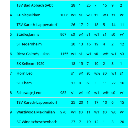
TSV Bad Abbach SAbt
28
1
25
7
15
9
2
4
Gubler,Miriam
1006
w1
s1
w0
s1
w0
s1
w1
TSV Kareth-Lappersdorf
26
17
2
18
5
14
11
5
Städler,Jannis
967
s0
w1
s1
w1
s1
s0
w1
SF Tegernheim
20
13
16
19
4
2
12
6
Riera Galmés,Lukas
1155
w1
s1
w1
s0
w½
w1
s0
SK Kelheim 1920
18
15
7
10
2
8
1
7
Horn,Leo
s1
w1
s0
w½
s0
w1
s1
SC Cham
12
9
6
3
11
22
16
8
Schewalje,Leon
983
s1
w1
s0
w1
w½
s0
w1
TSV Kareth-Lappersdorf
25
20
1
17
10
6
15
9
Warziwoda,Maximilian
970
w1
s0
s1
w1
s0
w0
w1
SC Windischeschenbach
27
7
19
12
1
3
20