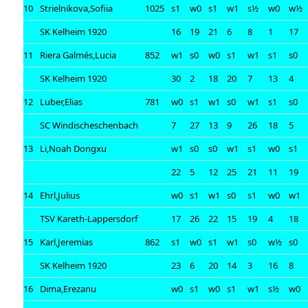
10
Strielnikova,Sofiia
1025
s1
w0
s1
w1
s½
w0
w½
SK Kelheim 1920
16
19
21
6
8
1
17
11
Riera Galmés,Lucia
852
w1
s0
w0
s1
w1
s1
s0
SK Kelheim 1920
30
2
18
20
7
13
4
12
Luber,Elias
781
w0
s1
w1
s0
w1
s1
s0
SC Windischeschenbach
7
27
13
9
26
18
5
13
Li,Noah Dongxu
w1
s0
s0
w1
s1
w0
s1
22
5
12
25
21
11
19
14
Ehrl,Julius
w0
s1
w1
s0
s1
w0
w1
TSV Kareth-Lappersdorf
17
26
22
15
19
4
18
15
Karl,Jeremias
862
s1
w0
s1
w1
s0
w½
s0
SK Kelheim 1920
23
6
20
14
3
16
8
16
Dima,Erezanu
w0
s1
w0
s1
w1
s½
w0