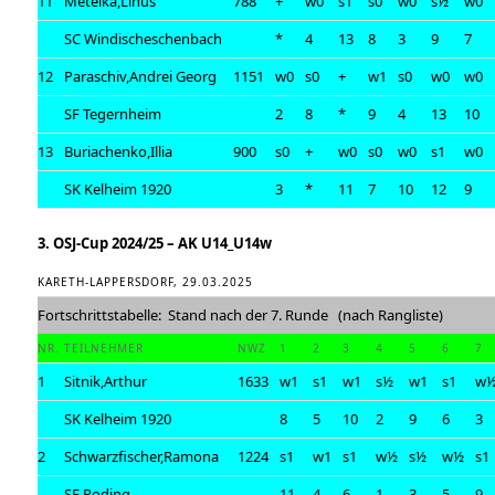
11
Metelka,Linus
788
+
w0
s1
s0
w0
s½
w0
SC Windischeschenbach
*
4
13
8
3
9
7
12
Paraschiv,Andrei Georg
1151
w0
s0
+
w1
s0
w0
w0
SF Tegernheim
2
8
*
9
4
13
10
13
Buriachenko,Illia
900
s0
+
w0
s0
w0
s1
w0
SK Kelheim 1920
3
*
11
7
10
12
9
3. OSJ-Cup 2024/25 – AK U14_U14w
KARETH-LAPPERSDORF, 29.03.2025
Fortschrittstabelle: Stand nach der 7. Runde (nach Rangliste)
NR.
TEILNEHMER
NWZ
1
2
3
4
5
6
7
1
Sitnik,Arthur
1633
w1
s1
w1
s½
w1
s1
w
SK Kelheim 1920
8
5
10
2
9
6
3
2
Schwarzfischer,Ramona
1224
s1
w1
s1
w½
s½
w½
s1
SF Roding
11
4
6
1
3
5
9