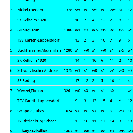
3
Nickel,Theodor
1378
s½
w1
s½
w1
w½
s1
s½
SK Kelheim 1920
16
7
4
12
2
8
1
4
Gubler,Sarah
1388
w1
s0
w½
s½
w1
s½
w1
TSV Kareth-Lappersdorf
13
2
3
10
7
9
6
5
Buchhammer,Maximilian
1280
s1
w0
s1
w0
s1
s½
w1
SK Kelheim 1920
14
1
16
6
11
2
10
6
Schwarzfischer,Andreas
1375
w1
s1
w0
s1
w1
w0
s0
SF Roding
17
12
2
5
10
1
4
7
Wenzel,Florian
926
w0
s0
w1
s1
s0
+
w1
TSV Kareth-Lappersdorf
9
3
13
15
4
*
12
8
Goppold,Lukas
1024
s0
w1
s0
w1
s1
w0
s1
TV Riedenburg Schach
1
16
11
17
14
3
13
9
Luber,Maximilian
1467
s1
w0
s1
w1
s0
w½
w0