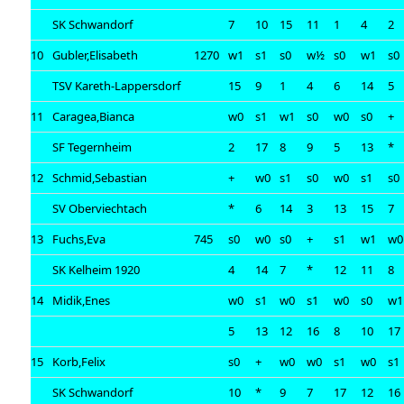
SK Schwandorf
7
10
15
11
1
4
2
10
Gubler,Elisabeth
1270
w1
s1
s0
w½
s0
w1
s0
TSV Kareth-Lappersdorf
15
9
1
4
6
14
5
11
Caragea,Bianca
w0
s1
w1
s0
w0
s0
+
SF Tegernheim
2
17
8
9
5
13
*
12
Schmid,Sebastian
+
w0
s1
s0
w0
s1
s0
SV Oberviechtach
*
6
14
3
13
15
7
13
Fuchs,Eva
745
s0
w0
s0
+
s1
w1
w0
SK Kelheim 1920
4
14
7
*
12
11
8
14
Midik,Enes
w0
s1
w0
s1
w0
s0
w1
5
13
12
16
8
10
17
15
Korb,Felix
s0
+
w0
w0
s1
w0
s1
SK Schwandorf
10
*
9
7
17
12
16