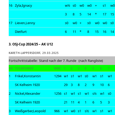
16
Zyla,Ignacy
w½
s0
w0
w0
+
s1
w0
3
8
5
14
*
17
15
17
Lieven,Lenny
s0
w0
+
s0
w0
w0
s0
Dietfurt
6
11
*
8
15
16
14
3. OSJ-Cup 2024/25 – AK U12
KARETH-LAPPERSDORF, 29.03.2025
Fortschrittstabelle: Stand nach der 7. Runde (nach Rangliste)
NR.
TEILNEHMER
NWZ
1
2
3
4
5
6
7
1
Frikel,Konstantin
1294
w1
s1
w1
s0
w1
s1
w1
SK Kelheim 1920
29
3
8
2
9
10
6
2
Nickel,Alexander
1256
s1
w1
s1
w1
s½
w1
s0
SK Kelheim 1920
21
11
4
1
6
5
3
3
Weißgerber,Leopold
966
w1
w0
s1
s½
w1
s1
w1