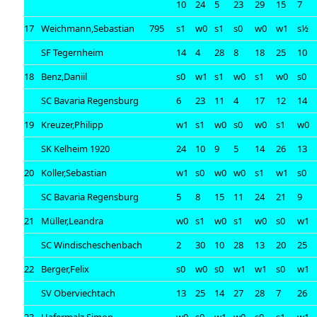
10
24
5
23
29
15
7
17
Weichmann,Sebastian
795
s1
w0
s1
s0
w0
w1
s½
SF Tegernheim
14
4
28
8
18
25
10
18
Benz,Daniil
s0
w1
s1
w0
s1
w0
s0
SC Bavaria Regensburg
6
23
11
4
17
12
14
19
Kreuzer,Philipp
w1
s1
w0
s0
w0
s1
w0
SK Kelheim 1920
24
10
9
5
14
26
13
20
Koller,Sebastian
w1
s0
w0
w0
s1
w1
s0
SC Bavaria Regensburg
5
8
15
11
24
21
9
21
Müller,Leandra
w0
s1
w0
s1
w0
s0
w1
SC Windischeschenbach
2
30
10
28
13
20
25
22
Berger,Felix
s0
w0
s0
w1
w1
s0
w1
SV Oberviechtach
13
25
14
27
28
7
26