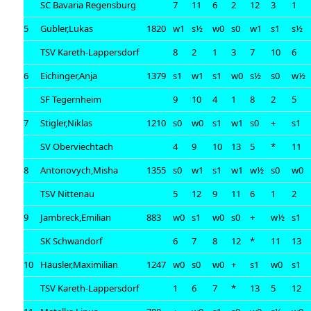
SC Bavaria Regensburg
7
11
6
2
12
3
1
5
Gubler,Lukas
1820
w1
s½
w0
s0
w1
s1
s½
TSV Kareth-Lappersdorf
8
2
1
3
7
10
6
6
Eichinger,Anja
1379
s1
w1
s1
w0
s½
s0
w½
SF Tegernheim
9
10
4
1
8
2
5
7
Stigler,Niklas
1210
s0
w0
s1
w1
s0
+
s1
SV Oberviechtach
4
9
10
13
5
*
11
8
Antonovych,Misha
1355
s0
w1
s1
w1
w½
s0
w0
TSV Nittenau
5
12
9
11
6
1
2
9
Jambreck,Emilian
883
w0
s1
w0
s0
+
w½
s1
SK Schwandorf
6
7
8
12
*
11
13
10
Häusler,Maximilian
1247
w0
s0
w0
+
s1
w0
s1
TSV Kareth-Lappersdorf
1
6
7
*
13
5
12