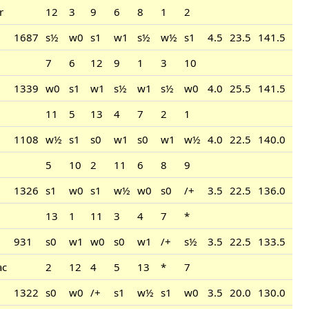
r
12
3
9
6
8
1
2
1687
s½
w0
s1
w1
s½
w½
s1
4.5
23.5
141.5
7
6
12
9
1
3
10
1339
w0
s1
w1
s½
w1
s½
w0
4.0
25.5
141.5
11
5
13
4
7
2
1
1108
w½
s1
s0
w1
s0
w1
w½
4.0
22.5
140.0
5
10
2
11
6
8
9
1326
s1
w0
s1
w½
w0
s0
/+
3.5
22.5
136.0
13
1
11
3
4
7
*
931
s0
w1
w0
s0
w1
/+
s½
3.5
22.5
133.5
ac
2
12
4
5
13
*
7
1322
s0
w0
/+
s1
w½
s1
w0
3.5
20.0
130.0