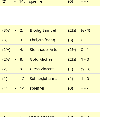
(2)
-
14.
spielfrei
(0)
+ - -
(3½)
-
2.
Blodig,Samuel
(2½)
½ - ½
(3)
-
3.
Ehrl,Wolfgang
(3)
0 - 1
(2½)
-
4.
Steinhauer,Artur
(2½)
0 - 1
(2½)
-
8.
Gold,Michael
(2½)
1 - 0
(2)
-
9.
Giesa,Vinzent
(1)
½ - ½
(1)
-
12.
Söllner,Johanna
(1)
1 - 0
(1)
-
14.
spielfrei
(0)
+ - -
(2½)
-
3.
Ehrl,Wolfgang
(3)
1 - 0