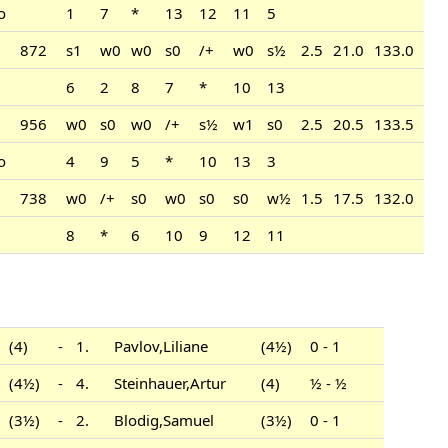
o
1
7
*
13
12
11
5
872
s1
w0
w0
s0
/+
w0
s½
2.5
21.0
133.0
6
2
8
7
*
10
13
956
w0
s0
w0
/+
s½
w1
s0
2.5
20.5
133.5
o
4
9
5
*
10
13
3
738
w0
/+
s0
w0
s0
s0
w½
1.5
17.5
132.0
8
*
6
10
9
12
11
(4)
-
1.
Pavlov,Liliane
(4½)
0 - 1
(4½)
-
4.
Steinhauer,Artur
(4)
½ - ½
(3½)
-
2.
Blodig,Samuel
(3½)
0 - 1