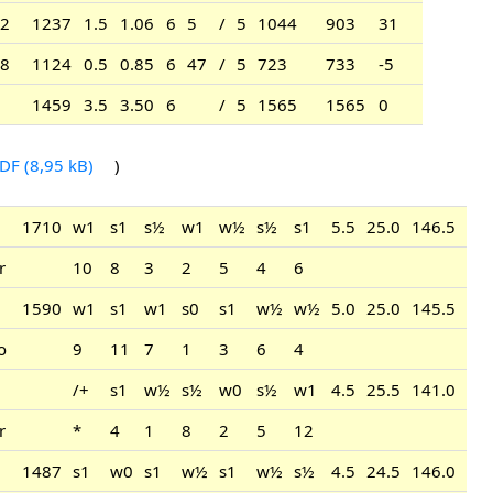
2
1237
1.5
1.06
6
5
/
5
1044
903
31
8
1124
0.5
0.85
6
47
/
5
723
733
-5
1459
3.5
3.50
6
/
5
1565
1565
0
DF
)
1710
w1
s1
s½
w1
w½
s½
s1
5.5
25.0
146.5
r
10
8
3
2
5
4
6
1590
w1
s1
w1
s0
s1
w½
w½
5.0
25.0
145.5
o
9
11
7
1
3
6
4
/+
s1
w½
s½
w0
s½
w1
4.5
25.5
141.0
r
*
4
1
8
2
5
12
1487
s1
w0
s1
w½
s1
w½
s½
4.5
24.5
146.0