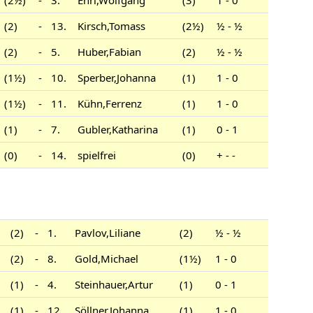
(2)
-
13.
Kirsch,Tomass
(2½)
½ - ½
(2)
-
5.
Huber,Fabian
(2)
½ - ½
(1½)
-
10.
Sperber,Johanna
(1)
1 - 0
(1½)
-
11.
Kühn,Ferrenz
(1)
1 - 0
(1)
-
7.
Gubler,Katharina
(1)
0 - 1
(0)
-
14.
spielfrei
(0)
+ - -
(2)
-
1.
Pavlov,Liliane
(2)
½ - ½
(2)
-
8.
Gold,Michael
(1½)
1 - 0
(1)
-
4.
Steinhauer,Artur
(1)
0 - 1
(1)
-
12.
Söllner,Johanna
(1)
1 - 0