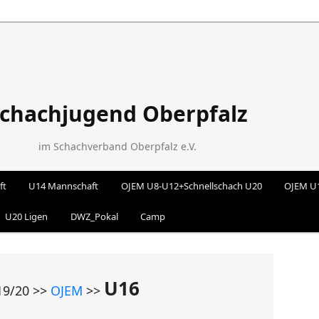
chachjugend Oberpfalz
im Schachverband Oberpfalz e.V.
ft
U14 Mannschaft
OJEM U8-U12+Schnellschach U20
OJEM U
 wechseln
U20 Ligen
DWZ_Pokal
Camp
U16
19/20 >>
OJEM
>>