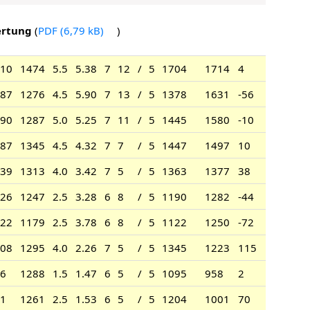
rtung
(
PDF
)
10
1474
5.5
5.38
7
12
/
5
1704
1714
4
87
1276
4.5
5.90
7
13
/
5
1378
1631
-56
90
1287
5.0
5.25
7
11
/
5
1445
1580
-10
87
1345
4.5
4.32
7
7
/
5
1447
1497
10
39
1313
4.0
3.42
7
5
/
5
1363
1377
38
26
1247
2.5
3.28
6
8
/
5
1190
1282
-44
22
1179
2.5
3.78
6
8
/
5
1122
1250
-72
08
1295
4.0
2.26
7
5
/
5
1345
1223
115
6
1288
1.5
1.47
6
5
/
5
1095
958
2
1
1261
2.5
1.53
6
5
/
5
1204
1001
70