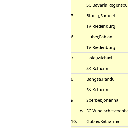
SC Bavaria Regensbu
5.
Blodig,Samuel
TV Riedenburg
6.
Huber,Fabian
TV Riedenburg
7.
Gold,Michael
SK Kelheim
8.
Bangsa,Pandu
SK Kelheim
9.
Sperber,Johanna
w
SC Windischeschenb
10.
Gubler,Katharina