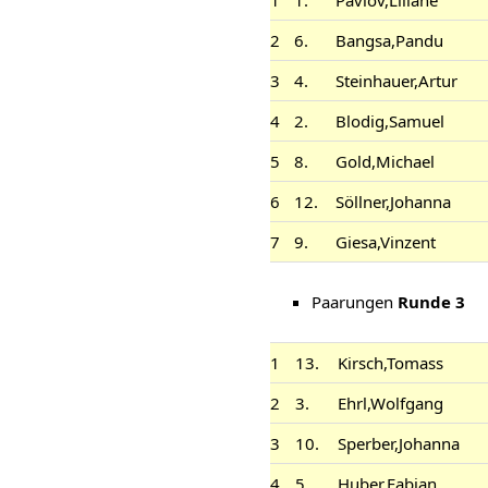
2
6.
Bangsa,Pandu
3
4.
Steinhauer,Artur
4
2.
Blodig,Samuel
5
8.
Gold,Michael
6
12.
Söllner,Johanna
7
9.
Giesa,Vinzent
Paarungen
Runde 3
1
13.
Kirsch,Tomass
2
3.
Ehrl,Wolfgang
3
10.
Sperber,Johanna
4
5.
Huber,Fabian