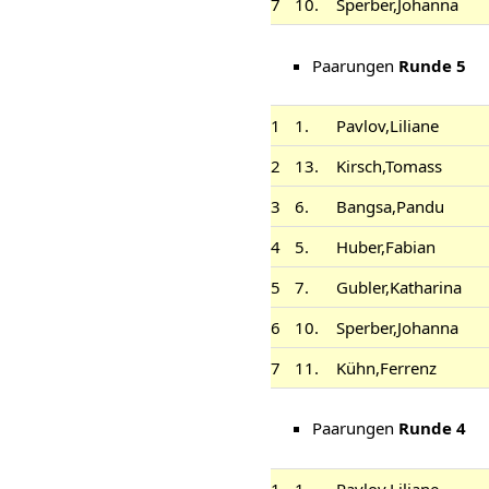
7
10.
Sperber,Johanna
Paarungen
Runde 5
1
1.
Pavlov,Liliane
2
13.
Kirsch,Tomass
3
6.
Bangsa,Pandu
4
5.
Huber,Fabian
5
7.
Gubler,Katharina
6
10.
Sperber,Johanna
7
11.
Kühn,Ferrenz
Paarungen
Runde 4
1
1.
Pavlov,Liliane