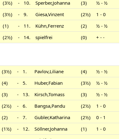
(3½)
-
10.
Sperber,Johanna
(3)
½ - ½
(3½)
-
9.
Giesa,Vinzent
(2½)
1 - 0
(1)
-
11.
Kühn,Ferrenz
(2)
½ - ½
(2½)
-
14.
spielfrei
(0)
+ - -
(3½)
-
1.
Pavlov,Liliane
(4)
½ - ½
(4)
-
5.
Huber,Fabian
(3½)
½ - ½
(3)
-
13.
Kirsch,Tomass
(3)
½ - ½
(2½)
-
6.
Bangsa,Pandu
(2½)
1 - 0
(2)
-
7.
Gubler,Katharina
(2½)
0 - 1
(1½)
-
12.
Söllner,Johanna
(1)
1 - 0