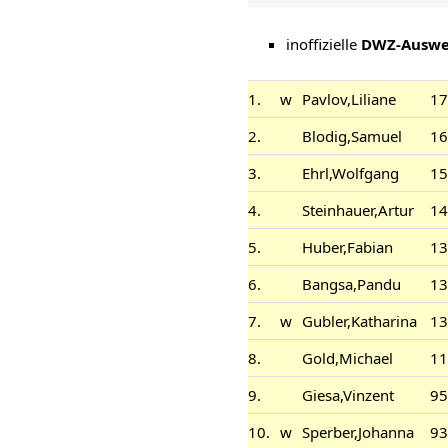
inoffizielle
DWZ-Auswe
1.
w
Pavlov,Liliane
17
2.
Blodig,Samuel
16
3.
Ehrl,Wolfgang
15
4.
Steinhauer,Artur
14
5.
Huber,Fabian
13
6.
Bangsa,Pandu
13
7.
w
Gubler,Katharina
13
8.
Gold,Michael
11
9.
Giesa,Vinzent
95
10.
w
Sperber,Johanna
93