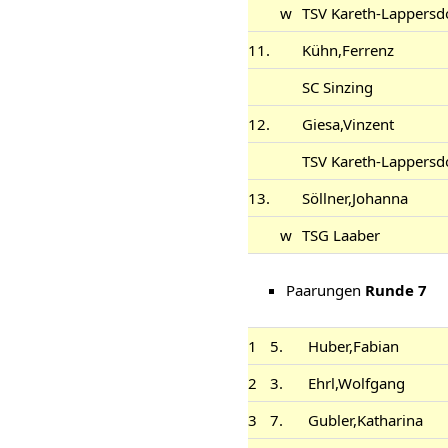
w
TSV Kareth-Lappersd
11.
Kühn,Ferrenz
SC Sinzing
12.
Giesa,Vinzent
TSV Kareth-Lappersd
13.
Söllner,Johanna
w
TSG Laaber
Paarungen
Runde 7
1
5.
Huber,Fabian
2
3.
Ehrl,Wolfgang
3
7.
Gubler,Katharina