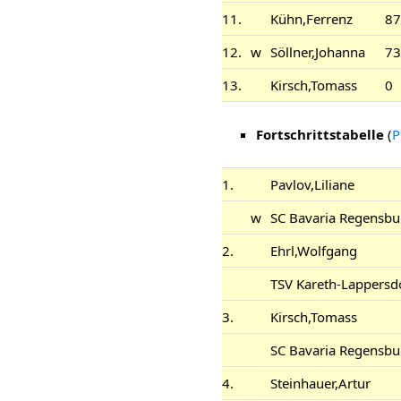
11.
Kühn,Ferrenz
87
12.
w
Söllner,Johanna
73
13.
Kirsch,Tomass
0
Fortschrittstabelle
(
P
1.
Pavlov,Liliane
w
SC Bavaria Regensbu
2.
Ehrl,Wolfgang
TSV Kareth-Lappersd
3.
Kirsch,Tomass
SC Bavaria Regensbu
4.
Steinhauer,Artur