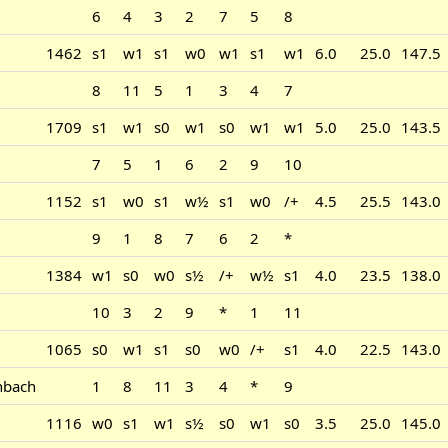
6
4
3
2
7
5
8
1462
s1
w1
s1
w0
w1
s1
w1
6.0
25.0
147.5
8
11
5
1
3
4
7
1709
s1
w1
s0
w1
s0
w1
w1
5.0
25.0
143.5
7
5
1
6
2
9
10
1152
s1
w0
s1
w½
s1
w0
/+
4.5
25.5
143.0
9
1
8
7
6
2
*
1384
w1
s0
w0
s½
/+
w½
s1
4.0
23.5
138.0
10
3
2
9
*
1
11
1065
s0
w1
s1
s0
w0
/+
s1
4.0
22.5
143.0
nbach
1
8
11
3
4
*
9
1116
w0
s1
w1
s½
s0
w1
s0
3.5
25.0
145.0