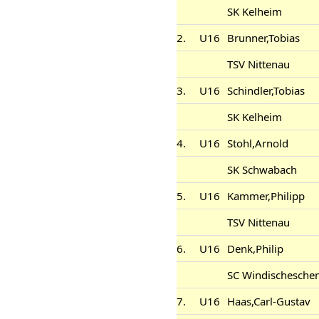
SK Kelheim
2.
U16
Brunner,Tobias
TSV Nittenau
3.
U16
Schindler,Tobias
SK Kelheim
4.
U16
Stohl,Arnold
SK Schwabach
5.
U16
Kammer,Philipp
TSV Nittenau
6.
U16
Denk,Philip
SC Windischesche
7.
U16
Haas,Carl-Gustav