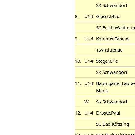
SK Schwandorf
8.
U14
Glaser,Max
SC Furth Waldmün
9.
U14
Kammer,Fabian
TSV Nittenau
10.
U14
Steger,Eric
SK Schwandorf
11.
U14
Baumgärtel,Laura-
Maria
W
SK Schwandorf
12.
U14
Droste,Paul
SC Bad Kötzting