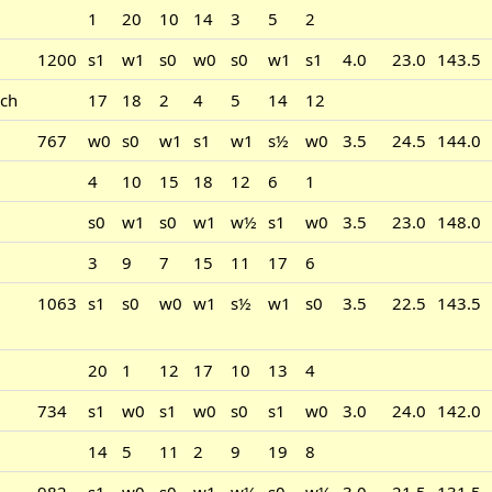
1
20
10
14
3
5
2
1200
s1
w1
s0
w0
s0
w1
s1
4.0
23.0
143.5
ch
17
18
2
4
5
14
12
767
w0
s0
w1
s1
w1
s½
w0
3.5
24.5
144.0
4
10
15
18
12
6
1
s0
w1
s0
w1
w½
s1
w0
3.5
23.0
148.0
3
9
7
15
11
17
6
1063
s1
s0
w0
w1
s½
w1
s0
3.5
22.5
143.5
20
1
12
17
10
13
4
734
s1
w0
s1
w0
s0
s1
w0
3.0
24.0
142.0
14
5
11
2
9
19
8