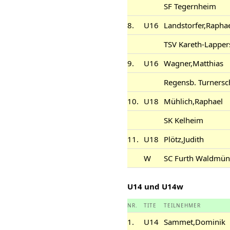
SF Tegernheim
8.
U16
Landstorfer,Rapha
TSV Kareth-Lapper
9.
U16
Wagner,Matthias
Regensb. Turnersc
10.
U18
Mühlich,Raphael
SK Kelheim
11.
U18
Plötz,Judith
W
SC Furth Waldmün
U14 und U14w
NR.
TITE
TEILNEHMER
1.
U14
Sammet,Dominik