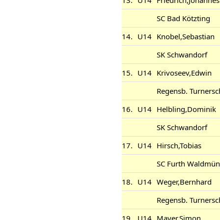
13.
U14
Friedrich,Johannes
SC Bad Kötzting
14.
U14
Knobel,Sebastian
SK Schwandorf
15.
U14
Krivoseev,Edwin
Regensb. Turnersc
16.
U14
Helbling,Dominik
SK Schwandorf
17.
U14
Hirsch,Tobias
SC Furth Waldmün
18.
U14
Weger,Bernhard
Regensb. Turnersc
19.
U14
Mayer,Simon