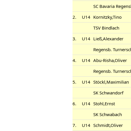
SC Bavaria Regens
2.
U14
Kornitzky,Tino
TSV Bindlach
3.
U14
Ließ,Alexander
Regensb. Turnersc
4.
U14
Abu-Risha,Oliver
Regensb. Turnersc
5.
U14
Stöckl,Maximilian
SK Schwandorf
6.
U14
Stohl,Ernst
SK Schwabach
7.
U14
Schmidt,Oliver