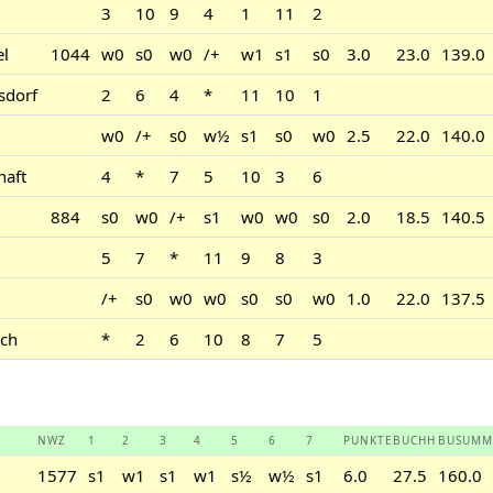
3
10
9
4
1
11
2
el
1044
w0
s0
w0
/+
w1
s1
s0
3.0
23.0
139.0
sdorf
2
6
4
*
11
10
1
w0
/+
s0
w½
s1
s0
w0
2.5
22.0
140.0
haft
4
*
7
5
10
3
6
884
s0
w0
/+
s1
w0
w0
s0
2.0
18.5
140.5
5
7
*
11
9
8
3
/+
s0
w0
w0
s0
s0
w0
1.0
22.0
137.5
ch
*
2
6
10
8
7
5
NWZ
1
2
3
4
5
6
7
PUNKTE
BUCHH
BUSUMM
1577
s1
w1
s1
w1
s½
w½
s1
6.0
27.5
160.0