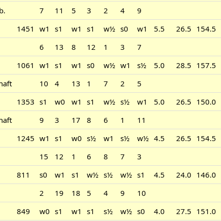
b.
7
11
5
3
2
4
9
1451
w1
s1
w1
s1
w½
s0
w1
5.5
26.5
154.5
6
13
8
12
1
3
7
1061
w1
s1
w1
s0
w½
w1
s½
5.0
28.5
157.5
haft
10
4
13
1
7
2
5
1353
s1
w0
w1
s1
w½
s½
w1
5.0
26.5
150.0
haft
9
3
17
8
6
1
11
1245
w1
s1
w0
s½
w1
s½
w½
4.5
26.5
154.5
15
12
1
6
8
7
3
811
s0
w1
s1
w½
s½
w½
s1
4.5
24.0
146.0
2
19
18
5
4
9
10
849
w0
s1
w1
s1
s½
w½
s0
4.0
27.5
151.0