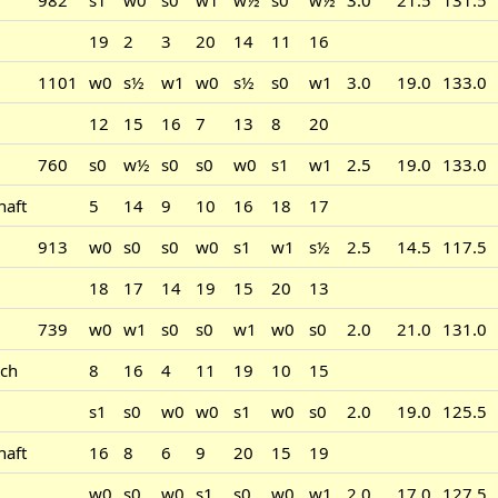
982
s1
w0
s0
w1
w½
s0
w½
3.0
21.5
131.5
19
2
3
20
14
11
16
1101
w0
s½
w1
w0
s½
s0
w1
3.0
19.0
133.0
12
15
16
7
13
8
20
760
s0
w½
s0
s0
w0
s1
w1
2.5
19.0
133.0
haft
5
14
9
10
16
18
17
913
w0
s0
s0
w0
s1
w1
s½
2.5
14.5
117.5
18
17
14
19
15
20
13
739
w0
w1
s0
s0
w1
w0
s0
2.0
21.0
131.0
ch
8
16
4
11
19
10
15
s1
s0
w0
w0
s1
w0
s0
2.0
19.0
125.5
haft
16
8
6
9
20
15
19
w0
s0
w0
s1
s0
w0
w1
2.0
17.0
127.5