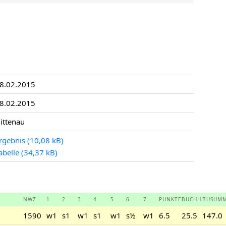
8.02.2015
8.02.2015
ittenau
rgebnis
abelle
NWZ
1
2
3
4
5
6
7
PUNKTE
BUCHH
BUSUM
1590
w1
s1
w1
s1
w1
s½
w1
6.5
25.5
147.0