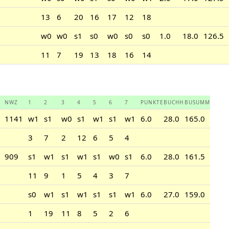
13
6
20
16
17
12
18
w0
w0
s1
s0
w0
s0
s0
1.0
18.0
126.5
11
7
19
13
18
16
14
NWZ
1
2
3
4
5
6
7
PUNKTE
BUCHH
BUSUMM
1141
w1
s1
w0
s1
w1
s1
w1
6.0
28.0
165.0
3
7
2
12
6
5
4
909
s1
w1
s1
w1
s1
w0
s1
6.0
28.0
161.5
11
9
1
5
4
3
7
s0
w1
s1
w1
s1
s1
w1
6.0
27.0
159.0
1
19
11
8
5
2
6