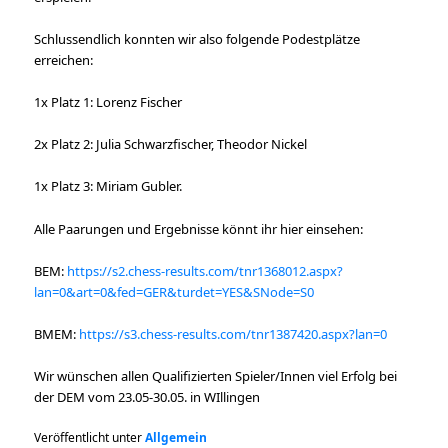
Schlussendlich konnten wir also folgende Podestplätze
erreichen:
1x Platz 1: Lorenz Fischer
2x Platz 2: Julia Schwarzfischer, Theodor Nickel
1x Platz 3: Miriam Gubler.
Alle Paarungen und Ergebnisse könnt ihr hier einsehen:
BEM:
https://s2.chess-results.com/tnr1368012.aspx?
lan=0&art=0&fed=GER&turdet=YES&SNode=S0
BMEM:
https://s3.chess-results.com/tnr1387420.aspx?lan=0
Wir wünschen allen Qualifizierten Spieler/Innen viel Erfolg bei
der DEM vom 23.05-30.05. in WIllingen
Veröffentlicht unter
Allgemein