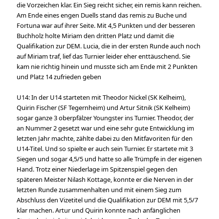
die Vorzeichen klar. Ein Sieg reicht sicher, ein remis kann reichen.
Am Ende eines engen Duells stand das remis zu Buche und
Fortuna war auf ihrer Seite. Mit 4,5 Punkten und der besseren
Buchholz holte Miriam den dritten Platz und damit die
Qualifikation zur DEM. Lucia, die in der ersten Runde auch noch
auf Miriam traf, lief das Turnier leider eher enttäuschend. Sie
kam nie richtig hinein und musste sich am Ende mit 2 Punkten
und Platz 14 zufrieden geben
U14: In der U14 starteten mit Theodor Nickel (SK Kelheim),
Quirin Fischer (SF Tegernheim) und Artur Sitnik (SK Kelheim)
sogar ganze 3 oberpfälzer Youngster ins Turnier. Theodor, der
an Nummer 2 gesetzt war und eine sehr gute Entwicklung im
letzten Jahr machte, zählte dabei zu den Mitfavoriten für den
U14-Titel. Und so spielte er auch sein Turnier. Er startete mit 3
Siegen und sogar 4,5/5 und hatte so alle Trümpfe in der eigenen
Hand. Trotz einer Niederlage im Spitzenspiel gegen den
späteren Meister Nilash Kottage, konnte er die Nerven in der
letzten Runde zusammenhalten und mit einem Sieg zum
Abschluss den Vizetitel und die Qualifikation zur DEM mit 5,5/7
klar machen. Artur und Quirin konnte nach anfänglichen