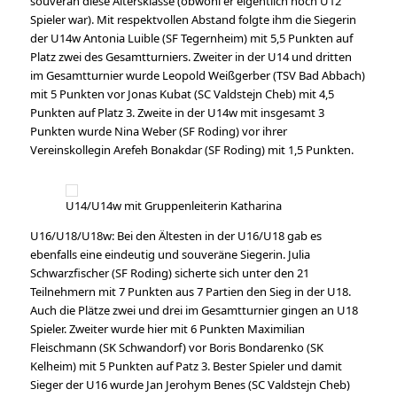
souverän diese Altersklasse (obwohl er eigentlich noch U12
Spieler war). Mit respektvollen Abstand folgte ihm die Siegerin
der U14w Antonia Luible (SF Tegernheim) mit 5,5 Punkten auf
Platz zwei des Gesamtturniers. Zweiter in der U14 und dritten
im Gesamtturnier wurde Leopold Weißgerber (TSV Bad Abbach)
mit 5 Punkten vor Jonas Kubat (SC Valdstejn Cheb) mit 4,5
Punkten auf Platz 3. Zweite in der U14w mit insgesamt 3
Punkten wurde Nina Weber (SF Roding) vor ihrer
Vereinskollegin Arefeh Bonakdar (SF Roding) mit 1,5 Punkten.
U14/U14w mit Gruppenleiterin Katharina
U16/U18/U18w: Bei den Ältesten in der U16/U18 gab es
ebenfalls eine eindeutig und souveräne Siegerin. Julia
Schwarzfischer (SF Roding) sicherte sich unter den 21
Teilnehmern mit 7 Punkten aus 7 Partien den Sieg in der U18.
Auch die Plätze zwei und drei im Gesamtturnier gingen an U18
Spieler. Zweiter wurde hier mit 6 Punkten Maximilian
Fleischmann (SK Schwandorf) vor Boris Bondarenko (SK
Kelheim) mit 5 Punkten auf Patz 3. Bester Spieler und damit
Sieger der U16 wurde Jan Jerohym Benes (SC Valdstejn Cheb)