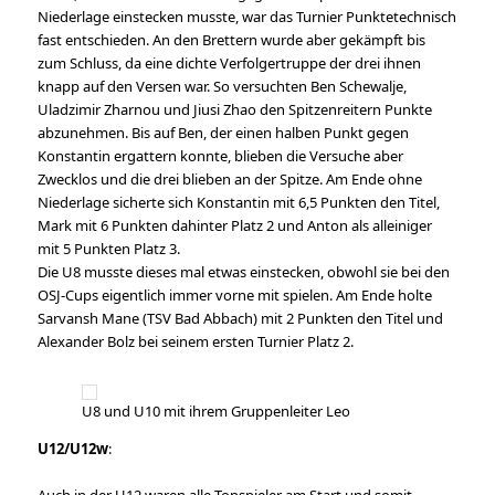
Niederlage einstecken musste, war das Turnier Punktetechnisch
fast entschieden. An den Brettern wurde aber gekämpft bis
zum Schluss, da eine dichte Verfolgertruppe der drei ihnen
knapp auf den Versen war. So versuchten Ben Schewalje,
Uladzimir Zharnou und Jiusi Zhao den Spitzenreitern Punkte
abzunehmen. Bis auf Ben, der einen halben Punkt gegen
Konstantin ergattern konnte, blieben die Versuche aber
Zwecklos und die drei blieben an der Spitze. Am Ende ohne
Niederlage sicherte sich Konstantin mit 6,5 Punkten den Titel,
Mark mit 6 Punkten dahinter Platz 2 und Anton als alleiniger
mit 5 Punkten Platz 3.
Die U8 musste dieses mal etwas einstecken, obwohl sie bei den
OSJ-Cups eigentlich immer vorne mit spielen. Am Ende holte
Sarvansh Mane (TSV Bad Abbach) mit 2 Punkten den Titel und
Alexander Bolz bei seinem ersten Turnier Platz 2.
U8 und U10 mit ihrem Gruppenleiter Leo
U12/U12w
:
Auch in der U12 waren alle Topspieler am Start und somit