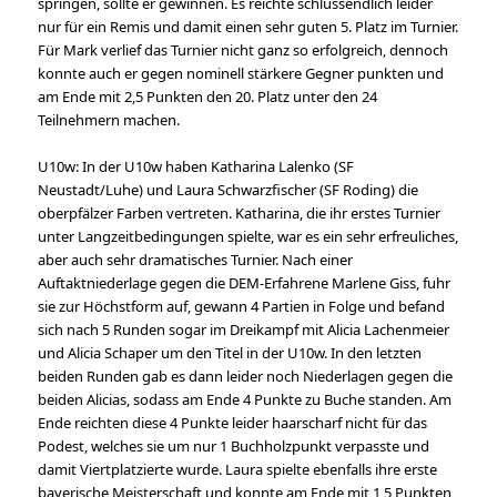
springen, sollte er gewinnen. Es reichte schlussendlich leider
nur für ein Remis und damit einen sehr guten 5. Platz im Turnier.
Für Mark verlief das Turnier nicht ganz so erfolgreich, dennoch
konnte auch er gegen nominell stärkere Gegner punkten und
am Ende mit 2,5 Punkten den 20. Platz unter den 24
Teilnehmern machen.
U10w: In der U10w haben Katharina Lalenko (SF
Neustadt/Luhe) und Laura Schwarzfischer (SF Roding) die
oberpfälzer Farben vertreten. Katharina, die ihr erstes Turnier
unter Langzeitbedingungen spielte, war es ein sehr erfreuliches,
aber auch sehr dramatisches Turnier. Nach einer
Auftaktniederlage gegen die DEM-Erfahrene Marlene Giss, fuhr
sie zur Höchstform auf, gewann 4 Partien in Folge und befand
sich nach 5 Runden sogar im Dreikampf mit Alicia Lachenmeier
und Alicia Schaper um den Titel in der U10w. In den letzten
beiden Runden gab es dann leider noch Niederlagen gegen die
beiden Alicias, sodass am Ende 4 Punkte zu Buche standen. Am
Ende reichten diese 4 Punkte leider haarscharf nicht für das
Podest, welches sie um nur 1 Buchholzpunkt verpasste und
damit Viertplatzierte wurde. Laura spielte ebenfalls ihre erste
bayerische Meisterschaft und konnte am Ende mit 1,5 Punkten