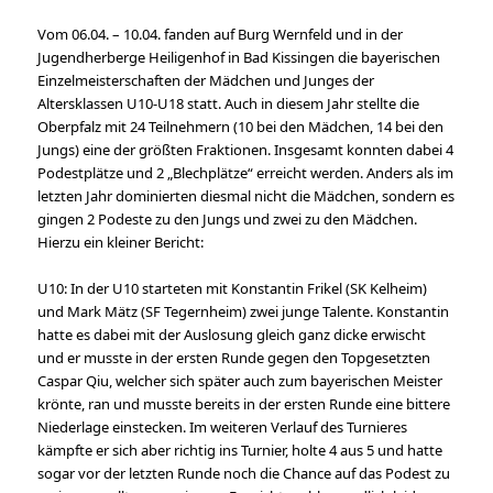
Vom 06.04. – 10.04. fanden auf Burg Wernfeld und in der
Jugendherberge Heiligenhof in Bad Kissingen die bayerischen
Einzelmeisterschaften der Mädchen und Junges der
Altersklassen U10-U18 statt. Auch in diesem Jahr stellte die
Oberpfalz mit 24 Teilnehmern (10 bei den Mädchen, 14 bei den
Jungs) eine der größten Fraktionen. Insgesamt konnten dabei 4
Podestplätze und 2 „Blechplätze“ erreicht werden. Anders als im
letzten Jahr dominierten diesmal nicht die Mädchen, sondern es
gingen 2 Podeste zu den Jungs und zwei zu den Mädchen.
Hierzu ein kleiner Bericht:
U10: In der U10 starteten mit Konstantin Frikel (SK Kelheim)
und Mark Mätz (SF Tegernheim) zwei junge Talente. Konstantin
hatte es dabei mit der Auslosung gleich ganz dicke erwischt
und er musste in der ersten Runde gegen den Topgesetzten
Caspar Qiu, welcher sich später auch zum bayerischen Meister
krönte, ran und musste bereits in der ersten Runde eine bittere
Niederlage einstecken. Im weiteren Verlauf des Turnieres
kämpfte er sich aber richtig ins Turnier, holte 4 aus 5 und hatte
sogar vor der letzten Runde noch die Chance auf das Podest zu