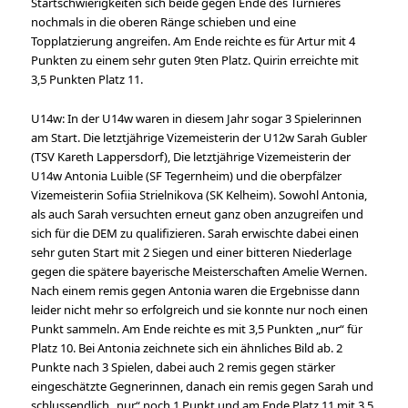
Startschwierigkeiten sich beide gegen Ende des Turnieres
nochmals in die oberen Ränge schieben und eine
Topplatzierung angreifen. Am Ende reichte es für Artur mit 4
Punkten zu einem sehr guten 9ten Platz. Quirin erreichte mit
3,5 Punkten Platz 11.
U14w: In der U14w waren in diesem Jahr sogar 3 Spielerinnen
am Start. Die letztjährige Vizemeisterin der U12w Sarah Gubler
(TSV Kareth Lappersdorf), Die letztjährige Vizemeisterin der
U14w Antonia Luible (SF Tegernheim) und die oberpfälzer
Vizemeisterin Sofiia Strielnikova (SK Kelheim). Sowohl Antonia,
als auch Sarah versuchten erneut ganz oben anzugreifen und
sich für die DEM zu qualifizieren. Sarah erwischte dabei einen
sehr guten Start mit 2 Siegen und einer bitteren Niederlage
gegen die spätere bayerische Meisterschaften Amelie Wernen.
Nach einem remis gegen Antonia waren die Ergebnisse dann
leider nicht mehr so erfolgreich und sie konnte nur noch einen
Punkt sammeln. Am Ende reichte es mit 3,5 Punkten „nur“ für
Platz 10. Bei Antonia zeichnete sich ein ähnliches Bild ab. 2
Punkte nach 3 Spielen, dabei auch 2 remis gegen stärker
eingeschätzte Gegnerinnen, danach ein remis gegen Sarah und
schlussendlich „nur“ noch 1 Punkt und am Ende Platz 11 mit 3,5