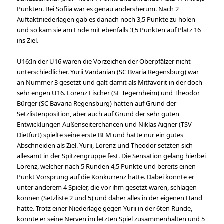
Punkten. Bei Sofiia war es genau andersherum. Nach 2
Auftaktniederlagen gab es danach noch 3,5 Punkte zu holen
und so kam sie am Ende mit ebenfalls 3,5 Punkten auf Platz 16
ins Ziel.
U16:In der U16 waren die Vorzeichen der Oberpfälzer nicht
unterschiedlicher. Yurii Vardanian (SC Bvaria Regensburg) war
an Nummer 3 gesetzt und galt damit als Mitfavorit in der doch
sehr engen U16. Lorenz Fischer (SF Tegernheim) und Theodor
Bürger (SC Bavaria Regensburg) hatten auf Grund der
Setzlistenposition, aber auch auf Grund der sehr guten
Entwicklungen Außenseiterchancen und Niklas Aigner (TSV
Dietfurt) spielte seine erste BEM und hatte nur ein gutes
Abschneiden als Ziel. Yurii, Lorenz und Theodor setzten sich
allesamt in der Spitzengruppe fest. Die Sensation gelang hierbei
Lorenz, welcher nach 5 Runden 4,5 Punkte und bereits einen
Punkt Vorsprung auf die Konkurrenz hatte. Dabei konnte er
unter anderem 4 Spieler, die vor ihm gesetzt waren, schlagen
können (Setzliste 2 und 5) und daher alles in der eigenen Hand
hatte. Trotz einer Niederlage gegen Yurii in der 6ten Runde,
konnte er seine Nerven im letzten Spiel zusammenhalten und 5