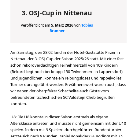
3. OSJ-Cup in Nittenau
Veröffentlicht am
5. März 2026
von
Tobias
Brunner
Am Samstag, den 28.02 fand in der Hotel-Gaststätte Pirzer in
Nittenau der 3. OSJ-Cup der Saison 2025/26 statt. Mit einer fast
schon rekordverdächtigen Teilnehmerzahl von 109 Kindern
(Rekord liegt noch bei knapp 130 Teilnehmern in Lappersdorf)
und Jugendlichen, konnte ein reibungsloses und rappelvolles
Turnier durchgeführt werden. Erwähnenswert waren auch, dass
wir neben der oberpfälzer Schachelite auch Gäste vom
befreundeten tschechischen SC Valdstejn Cheb begrüßen
konnten.
U8: Die U8 konnte in dieser Saison erstmals als eigene
Altersklasse antreten und musste nicht gemeinsam mit der U10
spielen. In dem mit 9 Spielern durchgeführten Rundenturnier
setzte sich nach 9 Runden Danial Bonakdar (SF Roding) mit 7,5