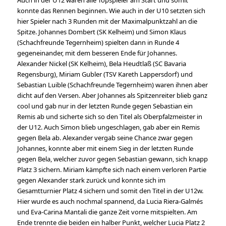
konnte das Rennen beginnen. Wie auch in der U10 setzten sich
hier Spieler nach 3 Runden mit der Maximalpunktzahl an die
Spitze. Johannes Dombert (SK Kelheim) und Simon Klaus
(Schachfreunde Tegernheim) spielten dann in Runde 4
gegeneinander, mit dem besseren Ende für Johannes.
Alexander Nickel (SK Kelheim), Bela Heudtlaß (SC Bavaria
Regensburg), Miriam Gubler (TSV Kareth Lappersdorf) und
Sebastian Luible (Schachfreunde Tegernheim) waren ihnen aber
dicht auf den Versen. Aber Johannes als Spitzenreiter blieb ganz
cool und gab nur in der letzten Runde gegen Sebastian ein
Remis ab und sicherte sich so den Titel als Oberpfalzmeister in
der U12. Auch Simon blieb ungeschlagen, gab aber ein Remis
gegen Bela ab. Alexander vergab seine Chance zwar gegen
Johannes, konnte aber mit einem Sieg in der letzten Runde
gegen Bela, welcher zuvor gegen Sebastian gewann, sich knapp
Platz 3 sichern. Miriam kämpfte sich nach einem verloren Partie
gegen Alexander stark zurück und konnte sich im
Gesamtturnier Platz 4 sichern und somit den Titel in der U12w.
Hier wurde es auch nochmal spannend, da Lucia Riera-Galmés
und Eva-Carina Mantali die ganze Zeit vorne mitspielten. Am
Ende trennte die beiden ein halber Punkt, welcher Lucia Platz 2