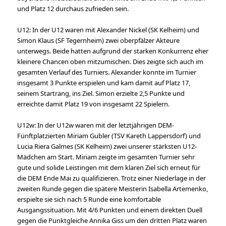
und Platz 12 durchaus zufrieden sein.
U12: In der U12 waren mit Alexander Nickel (SK Kelheim) und
Simon Klaus (SF Tegernheim) zwei oberpfälzer Akteure
unterwegs. Beide hatten aufgrund der starken Konkurrenz eher
kleinere Chancen oben mitzumischen. Dies zeigte sich auch im
gesamten Verlauf des Turniers. Alexander konnte im Turnier
insgesamt 3 Punkte erspielen und kam damit auf Platz 17,
seinem Startrang, ins Ziel. Simon erzielte 2,5 Punkte und
erreichte damit Platz 19 von insgesamt 22 Spielern.
U12w: In der U12w waren mit der letztjährigen DEM-
Fünftplatzierten Miriam Gubler (TSV Kareth Lappersdorf) und
Lucia Riera Galmes (SK Kelheim) zwei unserer stärksten U12-
Mädchen am Start. Miriam zeigte im gesamten Turnier sehr
gute und solide Leistingen mit dem klaren Ziel sich erneut für
die DEM Ende Mai zu qualifizieren. Trotz einer Niederlage in der
zweiten Runde gegen die spätere Meisterin Isabella Artemenko,
erspielte sie sich nach 5 Runde eine komfortable
Ausgangssituation. Mit 4/6 Punkten und einem direkten Duell
gegen die Punktgleiche Annika Giss um den dritten Platz waren