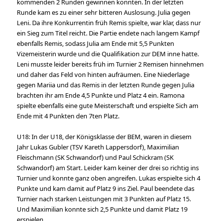
kommenden 2 Runden gewinnen konnten. In der letzten
Runde kam es zu einer sehr bitteren Auslosung. Julia gegen
Leni. Da ihre Konkurrentin früh Remis spielte, war klar, dass nur
ein Sieg zum Titel reicht. Die Partie endete nach langem Kampf
ebenfalls Remis, sodass Julia am Ende mit 5,5 Punkten
Vizemeisterin wurde und die Qualifikation zur DEM inne hatte.
Leni musste leider bereits früh im Turnier 2 Remisen hinnehmen
und daher das Feld von hinten aufräumen. Eine Niederlage
gegen Mariia und das Remis in der letzten Runde gegen Julia
brachten ihr am Ende 4,5 Punkte und Platz 4 ein. Ramona
spielte ebenfalls eine gute Meisterschaft und erspielte Sich am
Ende mit 4 Punkten den 7ten Platz.
U18: In der U18, der Königsklasse der BEM, waren in diesem
Jahr Lukas Gubler (TSV Kareth Lappersdorf), Maximilian
Fleischmann (SK Schwandorf) und Paul Schickram (SK
Schwandorf) am Start. Leider kam keiner der drei so richtig ins
Turnier und konnte ganz oben angreifen. Lukas erspielte sich 4
Punkte und kam damit auf Platz 9 ins Ziel. Paul beendete das
Turnier nach starken Leistungen mit 3 Punkten auf Platz 15.
Und Maximilian konnte sich 2,5 Punkte und damit Platz 19
erspielen.