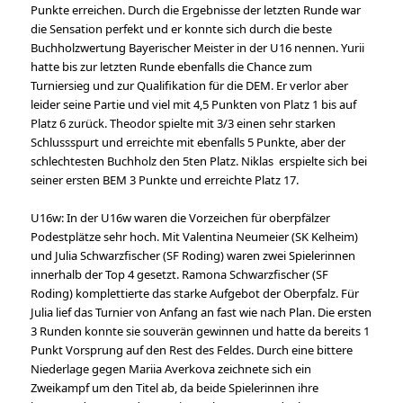
Punkte erreichen. Durch die Ergebnisse der letzten Runde war
die Sensation perfekt und er konnte sich durch die beste
Buchholzwertung Bayerischer Meister in der U16 nennen. Yurii
hatte bis zur letzten Runde ebenfalls die Chance zum
Turniersieg und zur Qualifikation für die DEM. Er verlor aber
leider seine Partie und viel mit 4,5 Punkten von Platz 1 bis auf
Platz 6 zurück. Theodor spielte mit 3/3 einen sehr starken
Schlussspurt und erreichte mit ebenfalls 5 Punkte, aber der
schlechtesten Buchholz den 5ten Platz. Niklas erspielte sich bei
seiner ersten BEM 3 Punkte und erreichte Platz 17.
U16w: In der U16w waren die Vorzeichen für oberpfälzer
Podestplätze sehr hoch. Mit Valentina Neumeier (SK Kelheim)
und Julia Schwarzfischer (SF Roding) waren zwei Spielerinnen
innerhalb der Top 4 gesetzt. Ramona Schwarzfischer (SF
Roding) komplettierte das starke Aufgebot der Oberpfalz. Für
Julia lief das Turnier von Anfang an fast wie nach Plan. Die ersten
3 Runden konnte sie souverän gewinnen und hatte da bereits 1
Punkt Vorsprung auf den Rest des Feldes. Durch eine bittere
Niederlage gegen Mariia Averkova zeichnete sich ein
Zweikampf um den Titel ab, da beide Spielerinnen ihre