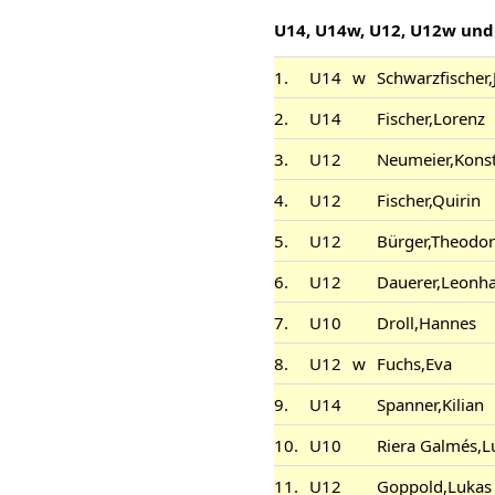
U14, U14w, U12, U12w und
1.
U14
w
Schwarzfischer,
2.
U14
Fischer,Lorenz
3.
U12
Neumeier,Konst
4.
U12
Fischer,Quirin
5.
U12
Bürger,Theodor
6.
U12
Dauerer,Leonh
7.
U10
Droll,Hannes
8.
U12
w
Fuchs,Eva
9.
U14
Spanner,Kilian
10.
U10
Riera Galmés,L
11.
U12
Goppold,Lukas