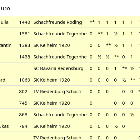
 U10
Julia
1440
Schachfreunde Roding
**
1
1
1
1
1
1581
Schachfreunde Tegernhe
0
**
1
½
1
1
antin
1383
SK Kelheim 1920
0
0
**
½
1
1
1438
Schachfreunde Tegernhe
0
½
½
**
0
1
SC Bavaria Regensburg
0
0
0
1
**
½
ard
1069
SK Kelheim 1920
0
0
0
0
½
**
802
TV Riedenburg Schach
0
0
0
0
0
745
SK Kelheim 1920
0
0
0
0
863
Schachfreunde Tegernhe
0
0
0
0
0
½
ukas
784
SK Kelheim 1920
0
0
0
½
0
TV Riedenburg Schach
0
0
0
0