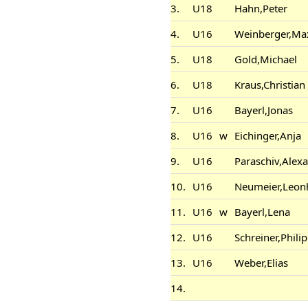
3.
U18
Hahn,Peter
4.
U16
Weinberger,Ma
5.
U18
Gold,Michael
6.
U18
Kraus,Christian
7.
U16
Bayerl,Jonas
8.
U16
w
Eichinger,Anja
9.
U16
Paraschiv,Alex
10.
U16
Neumeier,Leon
11.
U16
w
Bayerl,Lena
12.
U16
Schreiner,Philip
13.
U16
Weber,Elias
14.