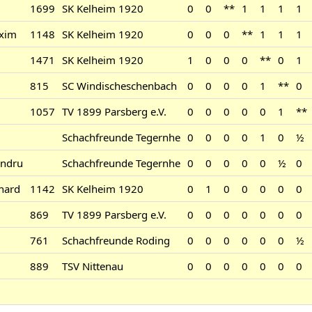
1699
SK Kelheim 1920
0
0
**
1
1
1
1
xim
1148
SK Kelheim 1920
0
0
0
**
1
1
1
1471
SK Kelheim 1920
1
0
0
0
**
0
1
815
SC Windischeschenbach
0
0
0
0
1
**
0
1057
TV 1899 Parsberg e.V.
0
0
0
0
0
1
**
Schachfreunde Tegernhe
0
0
0
0
1
0
½
andru
Schachfreunde Tegernhe
0
0
0
0
0
½
0
hard
1142
SK Kelheim 1920
0
1
0
0
0
0
0
869
TV 1899 Parsberg e.V.
0
0
0
0
0
0
0
761
Schachfreunde Roding
0
0
0
0
0
0
½
889
TSV Nittenau
0
0
0
0
0
0
0