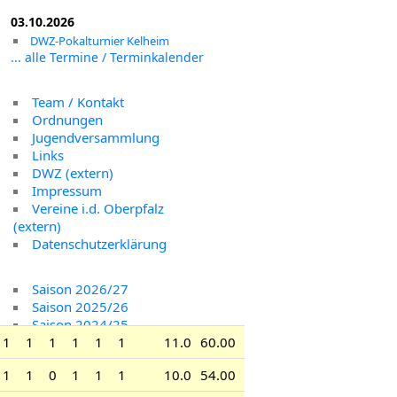
03.10.2026
DWZ-Pokalturnier Kelheim
... alle Termine / Terminkalender
Team / Kontakt
Ordnungen
Jugendversammlung
Links
DWZ (extern)
Impressum
Vereine i.d. Oberpfalz
(extern)
Datenschutzerklärung
Saison 2026/27
Saison 2025/26
Saison 2024/25
Saison 2023/24
1
1
1
1
1
1
11.0
60.00
Saison 2022/23
1
1
0
1
1
1
10.0
54.00
U20 Ligen 2022/23
U16 Mannschaft