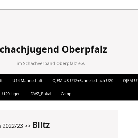
chachjugend Oberpfalz
im Schachverband Oberpfalz e.V.
ft
U14 Mannschaft
OJEM U8-U12+Schnellschach U20
OJEM U
 wechseln
U20 Ligen
DWZ_Pokal
Camp
Blitz
n 2022/23 >>