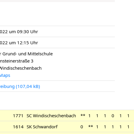
2022 um 09:30 Uhr
2022 um 12:15 Uhr
r Grund- und Mittelschule
nsteinerstraße 3
Windischeschenbach
Maps
reibung
1771
SC Windischeschenbach
**
1
1
1
0
1
1
1614
SK Schwandorf
0
**
1
1
1
1
1