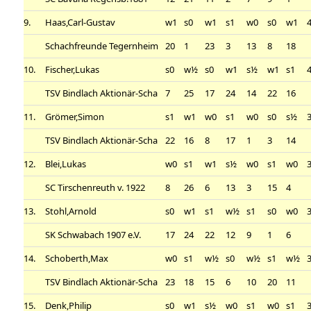
9.
Haas,Carl-Gustav
w1
s0
w1
s1
w0
s0
w1
4
Schachfreunde Tegernheim
20
1
23
3
13
8
18
10.
Fischer,Lukas
s0
w½
s0
w1
s½
w1
s1
4
TSV Bindlach Aktionär-Scha
7
25
17
24
14
22
16
11.
Grömer,Simon
s1
w1
w0
s1
w0
s0
s½
3
TSV Bindlach Aktionär-Scha
22
16
8
17
1
3
14
12.
Blei,Lukas
w0
s1
w1
s½
w0
s1
w0
3
SC Tirschenreuth v. 1922
8
26
6
13
3
15
4
13.
Stohl,Arnold
s0
w1
s1
w½
s1
s0
w0
3
SK Schwabach 1907 e.V.
17
24
22
12
9
1
6
14.
Schoberth,Max
w0
s1
w½
s0
w½
s1
w½
3
TSV Bindlach Aktionär-Scha
23
18
15
6
10
20
11
15.
Denk,Philip
s0
w1
s½
w0
s1
w0
s1
3