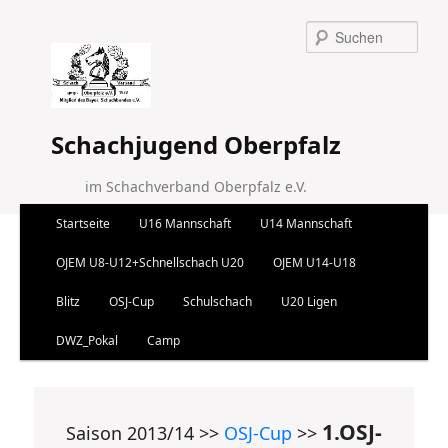
Suchen
Schachjugend Oberpfalz
im Schachverband Oberpfalz e.V.
Hauptmenü
Startseite
U16 Mannschaft
U14 Mannschaft
Zum Inhalt wechseln
Zum sekundären Inhalt wechseln
OJEM U8-U12+Schnellschach U20
OJEM U14-U18
Blitz
OSJ-Cup
Schulschach
U20 Ligen
DWZ_Pokal
Camp
1.OSJ-
Saison 2013/14 >>
OSJ-Cup
>>