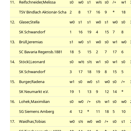
11.
Reifschneider,Melissa
s0
w0
s1
w½
s0
/+
w1
TSV Bindlach Aktionär-Scha
2
8
17
16
9
*
18
12.
Glaser,Stella
w0
s1
s1
w0
s1
w0
s0
SK Schwandorf
1
16
19
4
15
7
8
13.
Brüll,Jeremias
s1
w0
s1
w0
s0
w1
w0
SC Bavaria Regensb.1881
18
5
15
2
7
17
6
14.
Stöckl,Leonard
s0
w½
s½
w1
s0
w1
s0
SK Schwandorf
3
17
18
19
8
15
5
15.
Burger,Radena
w1
s0
w0
s1
w0
s0
/+
SK Neumarkt e.V.
19
1
13
9
12
14
*
16.
Lohek,Maximilian
s0
w0
/+
s½
w1
s0
w0
SG Siemens Amberg
4
12
*
11
18
5
10
17.
Waidhas,Tobias
w0
s½
w0
w0
/+
s0
s1