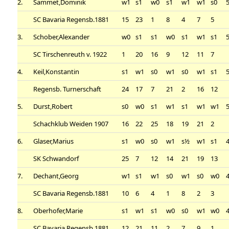
2.
Sammet,Dominik
w1
s1
w0
s1
w1
w1
s0
5
SC Bavaria Regensb.1881
15
23
1
8
4
7
5
3.
Schober,Alexander
w0
s1
s1
w0
s1
w1
s1
5
SC Tirschenreuth v. 1922
1
20
16
9
12
11
7
4.
Keil,Konstantin
s1
w1
s0
w1
s0
w1
s1
5
Regensb. Turnerschaft
24
17
7
21
2
16
12
5.
Durst,Robert
s0
w0
s1
w1
s1
w1
w1
5
Schachklub Weiden 1907
16
22
25
18
19
21
2
6.
Glaser,Marius
s1
w0
s0
w1
s½
w1
s1
4
SK Schwandorf
25
7
12
14
21
19
13
7.
Dechant,Georg
w1
s1
w1
s0
w1
s0
w0
4
SC Bavaria Regensb.1881
10
6
4
1
8
2
3
8.
Oberhofer,Marie
s1
w1
s1
w0
s0
w1
w0
4
SC Bavaria Regensb.1881
12
21
11
2
7
9
1