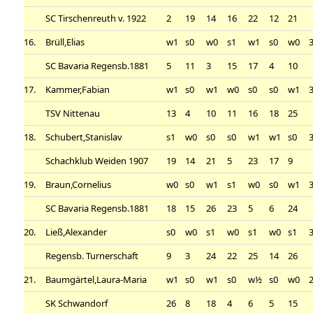
SC Tirschenreuth v. 1922
2
19
14
16
22
12
21
16.
Brüll,Elias
w1
s0
w0
s1
w1
s0
w0
3
SC Bavaria Regensb.1881
5
11
3
15
17
4
10
17.
Kammer,Fabian
w1
s0
w1
w0
s0
s0
w1
3
TSV Nittenau
13
4
10
11
16
18
25
18.
Schubert,Stanislav
s1
w0
s0
s0
w1
w1
s0
3
Schachklub Weiden 1907
19
14
21
5
23
17
9
19.
Braun,Cornelius
w0
s0
w1
s1
w0
s0
w1
3
SC Bavaria Regensb.1881
18
15
26
23
5
6
24
20.
Ließ,Alexander
s0
w0
s1
w0
s1
w0
s1
3
Regensb. Turnerschaft
9
3
24
22
25
14
26
21.
Baumgärtel,Laura-Maria
w1
s0
w1
s0
w½
s0
w0
2
SK Schwandorf
26
8
18
4
6
5
15