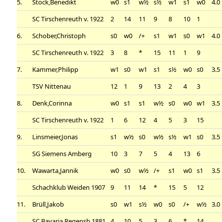
5.
Stock,Benedikt
w0
s1
w½
s½
w1
s1
w0
4.0
SC Tirschenreuth v. 1922
2
14
11
9
8
10
1
6.
Schober,Christoph
s0
w0
/+
s1
w1
s0
w1
4.0
SC Tirschenreuth v. 1922
3
8
*
15
11
1
9
7.
Kammer,Philipp
w1
s0
w1
s1
s½
w0
s0
3.5
TSV Nittenau
12
1
9
13
2
4
3
8.
Denk,Corinna
w0
s1
s1
w½
s0
w0
w1
3.5
SC Tirschenreuth v. 1922
1
6
12
4
5
3
15
9.
Linsmeier,Jonas
s1
w½
s0
w½
s½
w1
s0
3.5
SG Siemens Amberg
10
3
7
5
4
13
6
10.
Wawarta,Jannik
w0
s0
w½
/+
s1
w0
s1
3.5
Schachklub Weiden 1907
9
11
14
*
15
5
12
11.
Brüll,Jakob
s0
w1
s½
w0
s0
/+
w½
3.0
SC Bavaria Regensb.1881
4
10
5
3
6
*
14