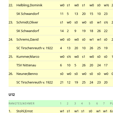
22.
Helbling,Dominik
w0
s1
w0
s1
w0
s0
w½
2
SK Schwandorf
11
5
13
20
15
10
23
23.
Schmidt,Oliver
s1
w0
s0
w0
s0
w1
s½
2
SK Schwandorf
14
2
9
19
18
26
22
24.
Schrems,David
w0
s0
w0
s0
w1
w1
s0
2
SC Tirschenreuth v. 1922
4
13
20
10
26
25
19
25.
Kummer,Marco
w0
s½
w0
s1
w0
s0
s0
1
TSV Nittenau
6
10
5
26
20
24
17
26.
Neuner,Benno
s0
w0
s0
w0
s0
s0
w0
0
SC Tirschenreuth v. 1922
21
12
19
25
24
23
20
U12
RANG
TEILNEHMER
1
2
3
4
5
6
7
P
1.
Stohl,Ernst
w1
s1
w1
s1
s0
w1
w1
6.