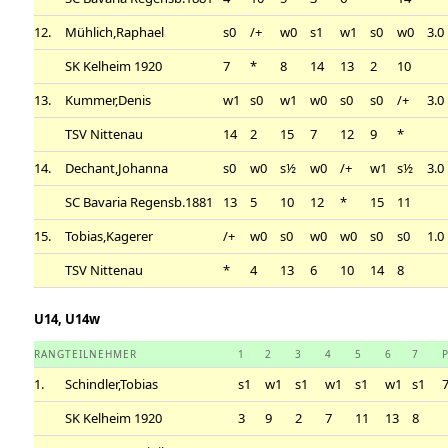
12.
Mühlich,Raphael
s0
/+
w0
s1
w1
s0
w0
3.0
SK Kelheim 1920
7
*
8
14
13
2
10
13.
Kummer,Denis
w1
s0
w1
w0
s0
s0
/+
3.0
TSV Nittenau
14
2
15
7
12
9
*
14.
Dechant,Johanna
s0
w0
s½
w0
/+
w1
s½
3.0
SC Bavaria Regensb.1881
13
5
10
12
*
15
11
15.
Tobias,Kagerer
/+
w0
s0
w0
w0
s0
s0
1.0
TSV Nittenau
*
4
13
6
10
14
8
U14, U14w
RANG
TEILNEHMER
1
2
3
4
5
6
7
1.
Schindler,Tobias
s1
w1
s1
w1
s1
w1
s1
7
SK Kelheim 1920
3
9
2
7
11
13
8