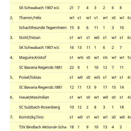
SK Schwabach 1907 e.V.
21
7
4
3
2
6
8
2.
Thamm,Felix
w1
s1
w1
s1
w1
s0
w1
6.
Schachfreunde Tegernheim
15
8
6
11
1
3
10
3.
Stohl,Tristan
s1
w1
s1
w0
s1
w1
s1
6.
SK Schwabach 1907 e.V.
16
13
11
1
6
2
7
4.
Maguire,Kristof
s1
w½
s0
w1
s½
w1
w1
5.
SC Bavaria Regensb.1881
22
9
1
16
12
7
11
5.
Poisel,Tobias
s1
w0
s0
w½
s1
w1
s1
4.
SC Bavaria Regensb.1881
12
11
13
9
17
15
14
6.
Hauer,Maximilian
s1
w1
s0
w1
w0
s0
s1
4.
SC Sulzbach-Rosenberg
10
12
2
8
3
1
18
7.
Kornitzky,Tino
s1
w0
s1
w1
w1
s0
w0
4.
TSV Bindlach Aktionär-Scha
18
1
9
10
13
4
3