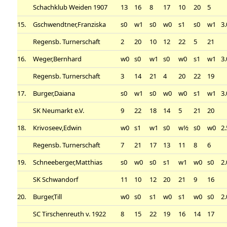
Schachklub Weiden 1907
13
16
8
17
10
20
5
15.
Gschwendtner,Franziska
s0
w1
s0
w0
s1
s0
w1
3.
Regensb. Turnerschaft
2
20
10
12
22
5
21
16.
Weger,Bernhard
w0
s0
w1
s0
w0
s1
w1
3.
Regensb. Turnerschaft
3
14
21
4
20
22
19
17.
Burger,Daiana
s0
w1
s0
w0
w0
s1
w1
3.
SK Neumarkt e.V.
9
22
18
14
5
21
20
18.
Krivoseev,Edwin
w0
s1
w1
s0
w½
s0
w0
2.
Regensb. Turnerschaft
7
21
17
13
11
8
6
19.
Schneeberger,Matthias
s0
w0
s0
s1
w1
w0
s0
2.
SK Schwandorf
11
10
12
20
21
9
16
20.
Burger,Till
w0
s0
s1
w0
s1
w0
s0
2.
SC Tirschenreuth v. 1922
8
15
22
19
16
14
17