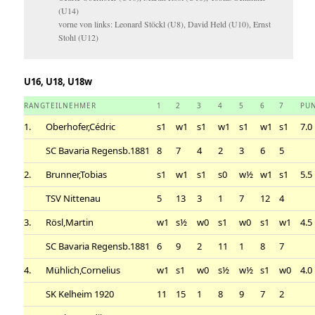
(U14)
vorne von links: Leonard Stöckl (U8), David Held (U10), Ernst
Stohl (U12)
U16, U18, U18w
RANG
TEILNEHMER
1
2
3
4
5
6
7
PU
1.
Oberhofer,Cédric
s1
w1
s1
w1
s1
w1
s1
7.0
SC Bavaria Regensb.1881
8
7
4
2
3
6
5
2.
Brunner,Tobias
s1
w1
s1
s0
w½
w1
s1
5.5
TSV Nittenau
5
13
3
1
7
12
4
3.
Rösl,Martin
w1
s½
w0
s1
w0
s1
w1
4.5
SC Bavaria Regensb.1881
6
9
2
11
1
8
7
4.
Mühlich,Cornelius
w1
s1
w0
s½
w½
s1
w0
4.0
SK Kelheim 1920
11
15
1
8
9
7
2