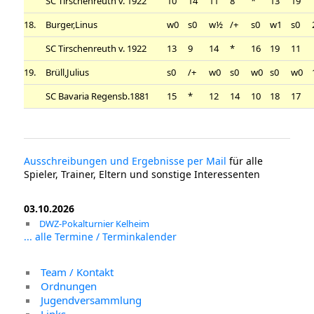
SC Tirschenreuth v. 1922
10
14
11
8
*
13
19
18.
Burger,Linus
w0
s0
w½
/+
s0
w1
s0
SC Tirschenreuth v. 1922
13
9
14
*
16
19
11
19.
Brüll,Julius
s0
/+
w0
s0
w0
s0
w0
SC Bavaria Regensb.1881
15
*
12
14
10
18
17
Ausschreibungen und Ergebnisse per Mail
für alle
Spieler, Trainer, Eltern und sonstige Interessenten
03.10.2026
DWZ-Pokalturnier Kelheim
... alle Termine / Terminkalender
Team / Kontakt
Ordnungen
Jugendversammlung