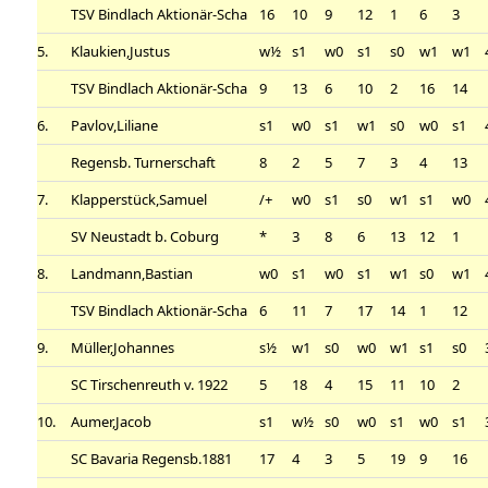
TSV Bindlach Aktionär-Scha
16
10
9
12
1
6
3
5.
Klaukien,Justus
w½
s1
w0
s1
s0
w1
w1
TSV Bindlach Aktionär-Scha
9
13
6
10
2
16
14
6.
Pavlov,Liliane
s1
w0
s1
w1
s0
w0
s1
Regensb. Turnerschaft
8
2
5
7
3
4
13
7.
Klapperstück,Samuel
/+
w0
s1
s0
w1
s1
w0
SV Neustadt b. Coburg
*
3
8
6
13
12
1
8.
Landmann,Bastian
w0
s1
w0
s1
w1
s0
w1
TSV Bindlach Aktionär-Scha
6
11
7
17
14
1
12
9.
Müller,Johannes
s½
w1
s0
w0
w1
s1
s0
SC Tirschenreuth v. 1922
5
18
4
15
11
10
2
10.
Aumer,Jacob
s1
w½
s0
w0
s1
w0
s1
SC Bavaria Regensb.1881
17
4
3
5
19
9
16