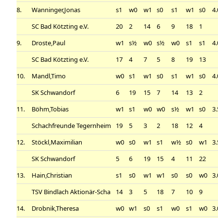
8.
Wanninger,Jonas
s1
w0
w1
s0
s1
w1
s0
4.
SC Bad Kötzting e.V.
20
2
14
6
9
18
1
9.
Droste,Paul
w1
s½
w0
s½
w0
s1
s1
4.
SC Bad Kötzting e.V.
17
4
7
5
8
19
13
10.
Mandl,Timo
w0
s1
w1
s0
s1
w1
s0
4.
SK Schwandorf
6
19
15
7
14
13
2
11.
Böhm,Tobias
w1
s1
w0
w0
s½
w1
s0
3.
Schachfreunde Tegernheim
19
5
3
2
18
12
4
12.
Stöckl,Maximilian
w0
s0
w1
s1
w½
s0
w1
3.
SK Schwandorf
5
6
19
15
4
11
22
13.
Hain,Christian
s1
s0
w1
w1
s0
s0
w0
3.
TSV Bindlach Aktionär-Scha
14
3
5
18
7
10
9
14.
Drobnik,Theresa
w0
w1
s0
s1
w0
s1
w0
3.