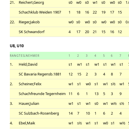
21.
Reichert,Georg
s0
w0
s0
w1
s0
w0
s0
1.
Schachklub Weiden 1907
1
18
16
22
19
17
15
22.
Rieger,Jakob
w0
s0
w0
s0
w0
w0
s0
0.
SK Schwandorf
4
17
20
21
15
16
12
U8, U10
RANG
TEILNEHMER
1
2
3
4
5
6
7
1.
Held,David
s1
w1
s1
w1
s1
w1
s1
SC Bavaria Regensb.1881
12
15
2
3
4
8
7
2.
Scheiner,Felix
w1
s1
w0
s1
w1
s½
w1
Schachfreunde Tegernheim
11
6
1
13
5
3
9
3.
Hauer,Julian
w1
s1
w1
s0
w1
w½
s½
SC Sulzbach-Rosenberg
14
7
10
1
6
2
4
4.
Ebel,Maik
w1
s½
w1
s1
w0
s1
w½