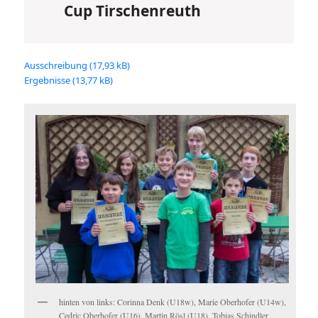
Cup Tirschenreuth
Ausschreibung
Ergebnisse
hinten von links: Corinna Denk (U18w), Marie Oberhofer (U14w),
Cedric Oberhofer (U16), Martin Rösl (U18), Tobias Schindler