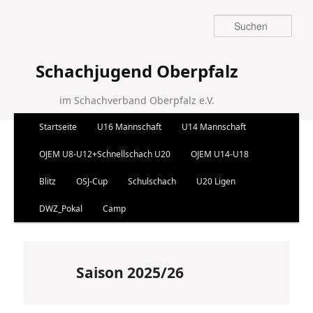
Suchen
Schachjugend Oberpfalz
im Schachverband Oberpfalz e.V.
Hauptmenü
Startseite
U16 Mannschaft
U14 Mannschaft
Zum Inhalt wechseln
Zum sekundären Inhalt wechseln
OJEM U8-U12+Schnellschach U20
OJEM U14-U18
Blitz
OSJ-Cup
Schulschach
U20 Ligen
DWZ_Pokal
Camp
Saison 2025/26