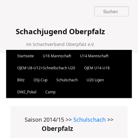
Suchen
Schachjugend Oberpfalz
im Schachverband Oberpfalz e.V.
Hauptmenü
Startseite
U16 Mannschaft
U14 Mannschaft
Zum Inhalt wechseln
Zum sekundären Inhalt wechseln
OJEM U8-U12+Schnellschach U20
OJEM U14-U18
Blitz
OSJ-Cup
Schulschach
U20 Ligen
DWZ_Pokal
Camp
Saison 2014/15 >>
Schulschach
>>
Oberpfalz