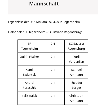
Mannschaft
Ergebnisse der U16 MM am 05.04.25 in Tegernheim :
Halbfinale : SF Tegernheim – SC Bavaria Regensburg:
SF
0-4
SC Bavaria
Tegernheim
Regensburg
Quirin Fischer
0-1
Yurii
Vardaniian
Kamil
0-1
Samuel
Swientek
Ammann
Andrei
0-1
Theodor
Paraschiv
Bürger
Felix Hajak
0-1
Christoph
Ammann