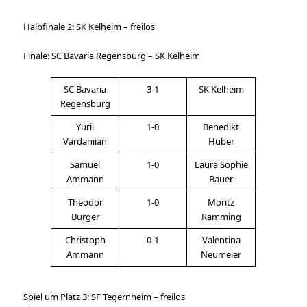
Halbfinale 2: SK Kelheim – freilos
Finale: SC Bavaria Regensburg – SK Kelheim
SC Bavaria
3-1
SK Kelheim
Regensburg
Yurii
1-0
Benedikt
Vardaniian
Huber
Samuel
1-0
Laura Sophie
Ammann
Bauer
Theodor
1-0
Moritz
Bürger
Ramming
Christoph
0-1
Valentina
Ammann
Neumeier
Spiel um Platz 3: SF Tegernheim – freilos