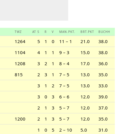
TWZ
AT
S
R
V
MAN.PKT.
BRT.PKT
BUCHH
1264
5
1
0
11 – 1
21.0
38.0
1104
4
1
1
9 – 3
15.0
38.0
1208
3
2
1
8 – 4
17.0
36.0
815
2
3
1
7 – 5
13.0
35.0
3
1
2
7 – 5
13.0
33.0
3
0
3
6 – 6
12.0
39.0
2
1
3
5 – 7
12.0
37.0
1200
2
1
3
5 – 7
12.0
35.0
1
0
5
2 – 10
5.0
31.0