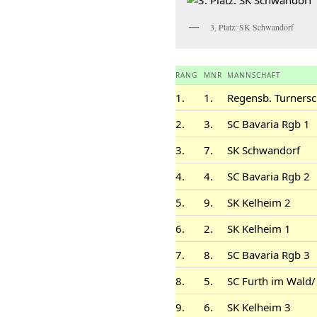
3. Platz: SK Schwandorf
RANG
MNR
MANNSCHAFT
1.
1.
Regensb. Turnersc
2.
3.
SC Bavaria Rgb 1
3.
7.
SK Schwandorf
4.
4.
SC Bavaria Rgb 2
5.
9.
SK Kelheim 2
6.
2.
SK Kelheim 1
7.
8.
SC Bavaria Rgb 3
8.
5.
SC Furth im Wald/
9.
6.
SK Kelheim 3