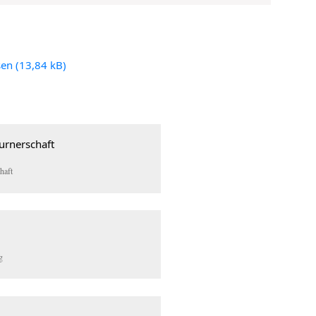
sen
haft
g