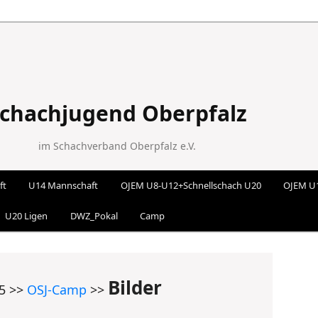
chachjugend Oberpfalz
im Schachverband Oberpfalz e.V.
ft
U14 Mannschaft
OJEM U8-U12+Schnellschach U20
OJEM U
 wechseln
U20 Ligen
DWZ_Pokal
Camp
Bilder
15 >>
OSJ-Camp
>>