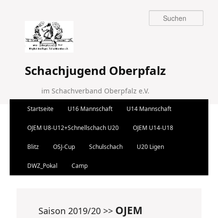
Suchen
Schachjugend Oberpfalz
im Schachverband Oberpfalz e.V.
Hauptmenü
Startseite
U16 Mannschaft
U14 Mannschaft
Zum Inhalt wechseln
Zum sekundären Inhalt wechseln
OJEM U8-U12+Schnellschach U20
OJEM U14-U18
Blitz
OSJ-Cup
Schulschach
U20 Ligen
DWZ_Pokal
Camp
OJEM
Saison 2019/20 >>