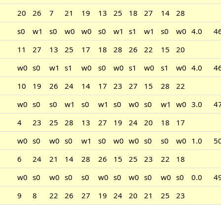
20
26
7
21
19
13
25
18
27
14
28
s0
w1
s0
w0
w0
s0
w1
s1
w1
s0
w0
4.0
4
11
27
13
25
17
18
28
26
22
15
20
w0
s0
w1
s1
w0
s0
w0
s1
w0
s1
w0
4.0
4
10
19
26
24
14
17
23
27
15
28
22
w0
s0
s0
w1
s0
w1
s0
w0
s0
w1
w0
3.0
4
4
23
25
28
13
27
19
24
20
18
17
w0
s0
w0
s0
w1
s0
w0
w0
s0
s0
w0
1.0
5
6
24
21
14
28
26
15
25
23
22
18
w0
s0
w0
s0
s0
w0
s0
w0
s0
w0
s0
0.0
4
9
8
22
26
27
19
24
20
21
25
23