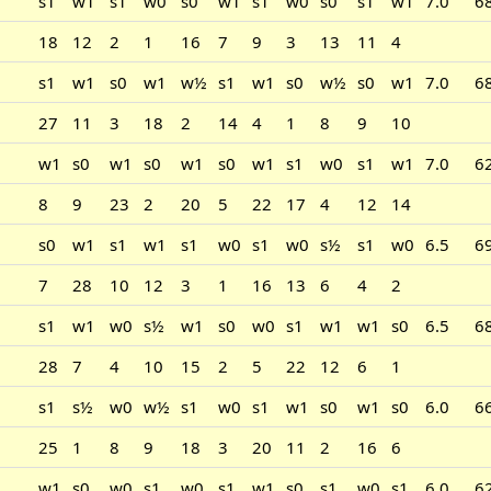
s1
w1
s1
w0
s0
w1
s1
w0
s0
s1
w1
7.0
6
18
12
2
1
16
7
9
3
13
11
4
s1
w1
s0
w1
w½
s1
w1
s0
w½
s0
w1
7.0
6
27
11
3
18
2
14
4
1
8
9
10
w1
s0
w1
s0
w1
s0
w1
s1
w0
s1
w1
7.0
6
8
9
23
2
20
5
22
17
4
12
14
s0
w1
s1
w1
s1
w0
s1
w0
s½
s1
w0
6.5
6
7
28
10
12
3
1
16
13
6
4
2
s1
w1
w0
s½
w1
s0
w0
s1
w1
w1
s0
6.5
6
28
7
4
10
15
2
5
22
12
6
1
s1
s½
w0
w½
s1
w0
s1
w1
s0
w1
s0
6.0
6
25
1
8
9
18
3
20
11
2
16
6
w1
s0
w0
s1
w0
s1
w1
s0
s1
w0
s1
6.0
6