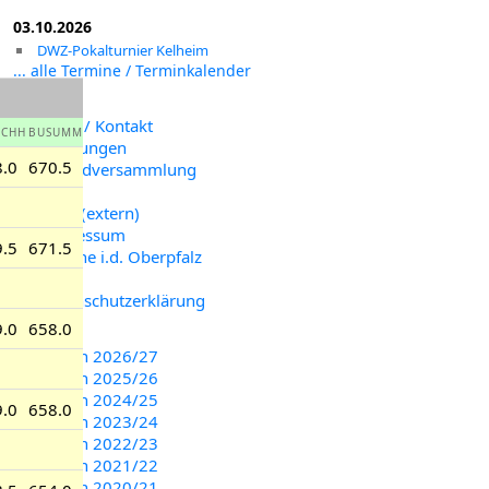
03.10.2026
DWZ-Pokalturnier Kelheim
... alle Termine / Terminkalender
Team / Kontakt
UCHH
BUSUMM
Ordnungen
8.0
670.5
Jugendversammlung
Links
DWZ (extern)
Impressum
9.5
671.5
Vereine i.d. Oberpfalz
(extern)
Datenschutzerklärung
9.0
658.0
Saison 2026/27
Saison 2025/26
Saison 2024/25
9.0
658.0
Saison 2023/24
Saison 2022/23
Saison 2021/22
Saison 2020/21