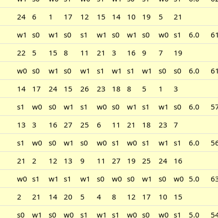
24
6
1
17
12
15
14
10
19
5
21
w1
s0
w1
s0
s1
w1
s0
w1
s0
w0
s1
6.0
6
22
5
15
8
11
21
3
16
9
7
19
w0
s0
w1
s0
w1
s1
w1
s1
w1
s0
s0
6.0
6
14
17
24
15
26
23
18
8
5
1
3
s1
w0
s0
w1
s1
w0
s0
w1
s1
w1
s0
6.0
5
13
3
16
27
25
6
11
21
18
23
7
s1
w0
s0
w1
s0
w0
s1
w0
s1
w1
s1
6.0
5
21
2
12
13
9
11
27
19
25
24
16
w0
s1
w1
s1
w1
s0
w0
s0
w1
s0
w0
5.0
6
2
21
14
20
5
4
8
12
17
10
15
s0
w1
s0
w0
s1
w1
s1
w0
s0
w0
s1
5.0
5