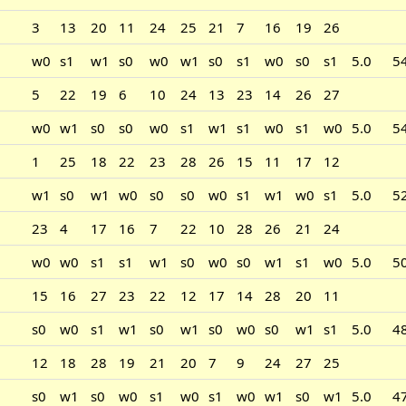
3
13
20
11
24
25
21
7
16
19
26
w0
s1
w1
s0
w0
w1
s0
s1
w0
s0
s1
5.0
5
5
22
19
6
10
24
13
23
14
26
27
w0
w1
s0
s0
w0
s1
w1
s1
w0
s1
w0
5.0
5
1
25
18
22
23
28
26
15
11
17
12
w1
s0
w1
w0
s0
s0
w0
s1
w1
w0
s1
5.0
5
23
4
17
16
7
22
10
28
26
21
24
w0
w0
s1
s1
w1
s0
w0
s0
w1
s1
w0
5.0
5
15
16
27
23
22
12
17
14
28
20
11
s0
w0
s1
w1
s0
w1
s0
w0
s0
w1
s1
5.0
4
12
18
28
19
21
20
7
9
24
27
25
s0
w1
s0
w0
s1
w0
s1
w0
w1
s0
w1
5.0
4