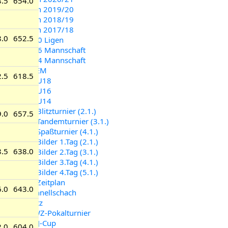
8.5
654.0
Saison 2019/20
Saison 2018/19
Saison 2017/18
8.0
652.5
U20 Ligen
U16 Mannschaft
U14 Mannschaft
OJEM
2.5
618.5
U18
U16
U14
Blitzturnier (2.1.)
9.0
657.5
Tandemturnier (3.1.)
Spaßturnier (4.1.)
Bilder 1.Tag (2.1.)
8.5
638.0
Bilder 2.Tag (3.1.)
Bilder 3.Tag (4.1.)
Bilder 4.Tag (5.1.)
Zeitplan
6.0
643.0
Schnellschach
Blitz
DWZ-Pokalturnier
OSJ-Cup
2.0
604.0