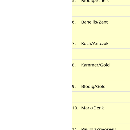
5.
Blodig/Schels
6.
Banellis/Zant
7.
Koch/Antczak
8.
Kammer/Gold
9.
Blodig/Gold
10.
Mark/Denk
11.
Pavlov/Krivoseev