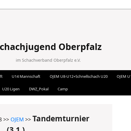
chachjugend Oberpfalz
im Schachverband Oberpfalz e.V.
ft
U14 Mannschaft
OJEM U8-U12+Schnellschach U20
OJEM U
 wechseln
U20 Ligen
DWZ_Pokal
Camp
Tandemturnier
8 >>
OJEM
>>
(3.1.)