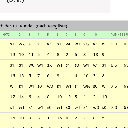
ach der 11. Runde (nach Rangliste)
NWZ
1
2
3
4
5
6
7
8
9
10
11
PUNKTE
B
s1
w½
s1
s1
w1
s1
w0
w1
s½
w1
w1
9.0
6
19
10
11
5
4
8
2
6
3
13
9
s1
s1
w0
w1
s½
w1
s1
s0
w1
w1
s1
8.5
6
16
15
5
7
6
9
1
4
10
3
8
w1
s1
w1
s0
w0
s1
w1
s1
w½
s0
w1
7.5
6
17
14
6
4
8
10
12
5
1
2
13
s1
w1
s1
w1
s0
w1
s0
w1
s1
w0
s0
7.0
6
26
20
9
3
1
16
6
2
7
8
5