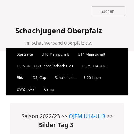
Suchen
Schachjugend Oberpfalz
im Schachverband Oberpfalz e.V.
Hauptmenü
Startseite
U16 Mannschaft
U14 Mannschaft
Zum Inhalt wechseln
Zum sekundären Inhalt wechseln
OJEM U8-U12+Schnellschach U20
OJEM U14-U18
Blitz
OSJ-Cup
Schulschach
U20 Ligen
DWZ_Pokal
Camp
Saison 2022/23 >>
OJEM U14-U18
>>
Bilder Tag 3