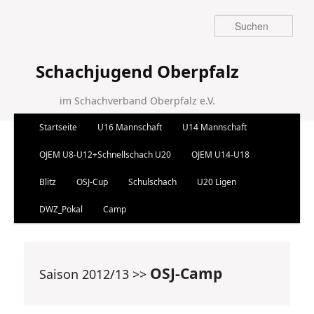
Suchen
Schachjugend Oberpfalz
im Schachverband Oberpfalz e.V.
Hauptmenü
Startseite
U16 Mannschaft
U14 Mannschaft
Zum Inhalt wechseln
Zum sekundären Inhalt wechseln
OJEM U8-U12+Schnellschach U20
OJEM U14-U18
Blitz
OSJ-Cup
Schulschach
U20 Ligen
DWZ_Pokal
Camp
OSJ-Camp
Saison 2012/13 >>