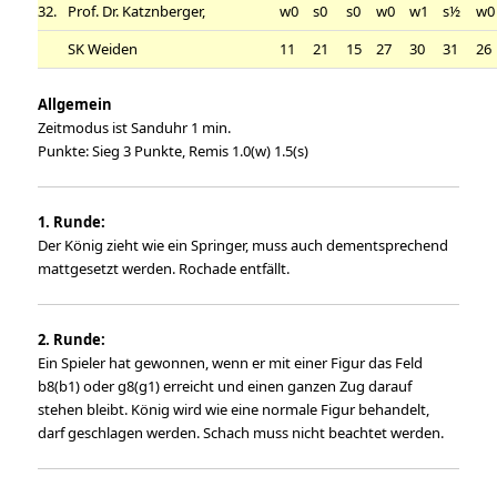
32.
Prof. Dr. Katznberger,
w0
s0
s0
w0
w1
s½
w0
SK Weiden
11
21
15
27
30
31
26
Allgemein
Zeitmodus ist Sanduhr 1 min.
Punkte: Sieg 3 Punkte, Remis 1.0(w) 1.5(s)
1. Runde:
Der König zieht wie ein Springer, muss auch dementsprechend
mattgesetzt werden. Rochade entfällt.
2. Runde:
Ein Spieler hat gewonnen, wenn er mit einer Figur das Feld
b8(b1) oder g8(g1) erreicht und einen ganzen Zug darauf
stehen bleibt. König wird wie eine normale Figur behandelt,
darf geschlagen werden. Schach muss nicht beachtet werden.