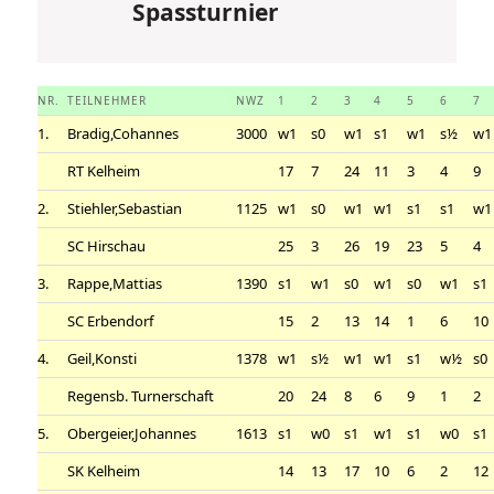
Spassturnier
NR.
TEILNEHMER
NWZ
1
2
3
4
5
6
7
1.
Bradig,Cohannes
3000
w1
s0
w1
s1
w1
s½
w1
RT Kelheim
17
7
24
11
3
4
9
2.
Stiehler,Sebastian
1125
w1
s0
w1
w1
s1
s1
w1
SC Hirschau
25
3
26
19
23
5
4
3.
Rappe,Mattias
1390
s1
w1
s0
w1
s0
w1
s1
SC Erbendorf
15
2
13
14
1
6
10
4.
Geil,Konsti
1378
w1
s½
w1
w1
s1
w½
s0
Regensb. Turnerschaft
20
24
8
6
9
1
2
5.
Obergeier,Johannes
1613
s1
w0
s1
w1
s1
w0
s1
SK Kelheim
14
13
17
10
6
2
12