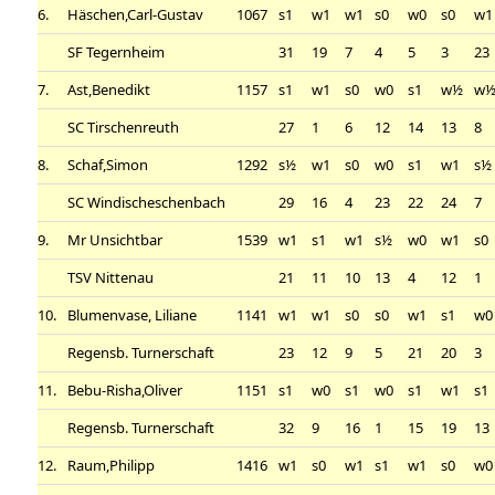
6.
Häschen,Carl-Gustav
1067
s1
w1
w1
s0
w0
s0
w1
SF Tegernheim
31
19
7
4
5
3
23
7.
Ast,Benedikt
1157
s1
w1
s0
w0
s1
w½
w
SC Tirschenreuth
27
1
6
12
14
13
8
8.
Schaf,Simon
1292
s½
w1
s0
w0
s1
w1
s½
SC Windischeschenbach
29
16
4
23
22
24
7
9.
Mr Unsichtbar
1539
w1
s1
w1
s½
w0
w1
s0
TSV Nittenau
21
11
10
13
4
12
1
10.
Blumenvase, Liliane
1141
w1
w1
s0
s0
w1
s1
w0
Regensb. Turnerschaft
23
12
9
5
21
20
3
11.
Bebu-Risha,Oliver
1151
s1
w0
s1
w0
s1
w1
s1
Regensb. Turnerschaft
32
9
16
1
15
19
13
12.
Raum,Philipp
1416
w1
s0
w1
s1
w1
s0
w0