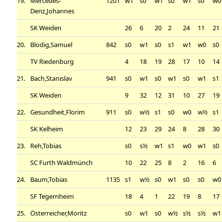
19.
Mercedes-
1201
w1
s0
w1
s0
w1
s0
w0
Denz,Johannes
SK Weiden
26
6
20
2
24
11
21
20.
Blodig,Samuel
842
s0
w1
s0
s1
w1
w0
s0
TV Riedenburg
4
18
19
28
17
10
14
21.
Bach,Stanislav
941
s0
w1
s0
w1
s0
w1
s1
SK Weiden
9
32
12
31
10
27
19
22.
Gesundheit,Florim
911
s0
w½
s1
s0
w0
w½
s1
SK Kelheim
12
23
29
24
8
28
30
23.
Reh,Tobias
s0
s½
w1
s1
w0
w1
s0
SC Furth Waldmünch
10
22
25
8
2
16
6
24.
Baum,Tobias
1135
s1
w½
s0
w1
s0
s0
w0
SF Tegernheim
18
4
1
22
19
8
17
25.
Österreicher,Moritz
s0
w1
s0
w½
s½
s½
w1