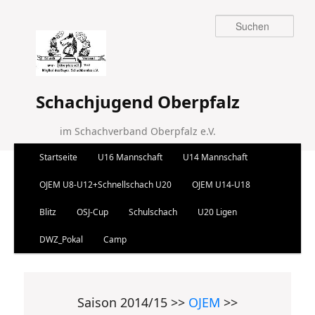
Suchen
Schachjugend Oberpfalz
im Schachverband Oberpfalz e.V.
Hauptmenü
Startseite
U16 Mannschaft
U14 Mannschaft
Zum Inhalt wechseln
Zum sekundären Inhalt wechseln
OJEM U8-U12+Schnellschach U20
OJEM U14-U18
Blitz
OSJ-Cup
Schulschach
U20 Ligen
DWZ_Pokal
Camp
Saison 2014/15 >>
OJEM
>>