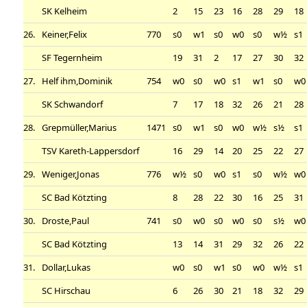
SK Kelheim
2
15
23
16
28
29
18
26.
Keiner,Felix
770
s0
w1
s0
w0
s0
w½
s1
SF Tegernheim
19
31
2
17
27
30
32
27.
Helf ihm,Dominik
754
w0
s0
w0
s1
w1
s0
w0
SK Schwandorf
7
17
18
32
26
21
28
28.
Grepmüller,Marius
1471
s0
w1
s0
w0
w½
s½
s1
TSV Kareth-Lappersdorf
16
29
14
20
25
22
27
29.
Weniger,Jonas
776
w½
s0
w0
s1
s0
w½
w0
SC Bad Kötzting
8
28
22
30
16
25
31
30.
Droste,Paul
741
s0
w0
s0
w0
s0
s½
w0
SC Bad Kötzting
13
14
31
29
32
26
22
31.
Dollar,Lukas
w0
s0
w1
s0
w0
w½
s1
SC Hirschau
6
26
30
21
18
32
29