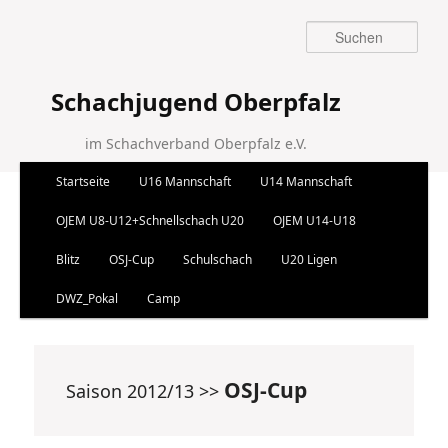
Suchen
Schachjugend Oberpfalz
im Schachverband Oberpfalz e.V.
Hauptmenü
Startseite
U16 Mannschaft
U14 Mannschaft
Zum Inhalt wechseln
Zum sekundären Inhalt wechseln
OJEM U8-U12+Schnellschach U20
OJEM U14-U18
Blitz
OSJ-Cup
Schulschach
U20 Ligen
DWZ_Pokal
Camp
OSJ-Cup
Saison 2012/13 >>