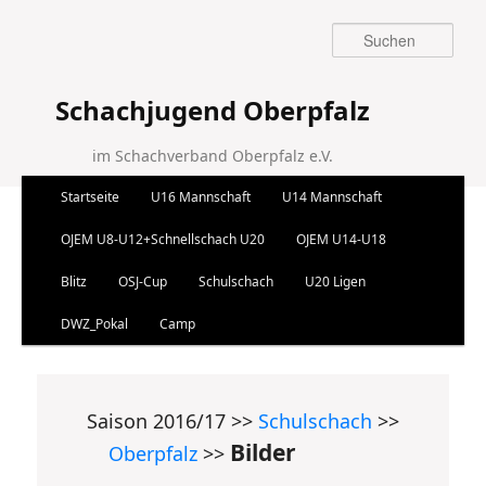
Suchen
Schachjugend Oberpfalz
im Schachverband Oberpfalz e.V.
Hauptmenü
Startseite
U16 Mannschaft
U14 Mannschaft
Zum Inhalt wechseln
Zum sekundären Inhalt wechseln
OJEM U8-U12+Schnellschach U20
OJEM U14-U18
Blitz
OSJ-Cup
Schulschach
U20 Ligen
DWZ_Pokal
Camp
Saison 2016/17 >>
Schulschach
>>
Bilder
Oberpfalz
>>