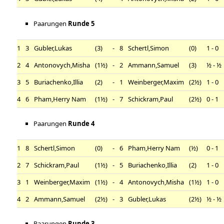
Paarungen
Runde 5
1
3
Gubler,Lukas
(3)
-
8
Schertl,Simon
(0)
1 - 0
2
4
Antonovych,Misha
(1½)
-
2
Ammann,Samuel
(3)
½ - ½
3
5
Buriachenko,Illia
(2)
-
1
Weinberger,Maxim
(2½)
1 - 0
4
6
Pham,Herry Nam
(1½)
-
7
Schickram,Paul
(2½)
0 - 1
Paarungen
Runde 4
1
8
Schertl,Simon
(0)
-
6
Pham,Herry Nam
(½)
0 - 1
2
7
Schickram,Paul
(1½)
-
5
Buriachenko,Illia
(2)
1 - 0
3
1
Weinberger,Maxim
(1½)
-
4
Antonovych,Misha
(1½)
1 - 0
4
2
Ammann,Samuel
(2½)
-
3
Gubler,Lukas
(2½)
½ - ½
Paarungen
Runde 3