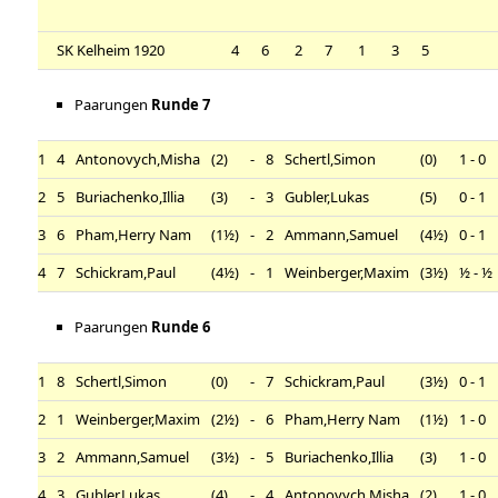
SK Kelheim 1920
4
6
2
7
1
3
5
Paarungen
Runde 7
1
4
Antonovych,Misha
(2)
-
8
Schertl,Simon
(0)
1 - 0
2
5
Buriachenko,Illia
(3)
-
3
Gubler,Lukas
(5)
0 - 1
3
6
Pham,Herry Nam
(1½)
-
2
Ammann,Samuel
(4½)
0 - 1
4
7
Schickram,Paul
(4½)
-
1
Weinberger,Maxim
(3½)
½ - ½
Paarungen
Runde 6
1
8
Schertl,Simon
(0)
-
7
Schickram,Paul
(3½)
0 - 1
2
1
Weinberger,Maxim
(2½)
-
6
Pham,Herry Nam
(1½)
1 - 0
3
2
Ammann,Samuel
(3½)
-
5
Buriachenko,Illia
(3)
1 - 0
4
3
Gubler,Lukas
(4)
-
4
Antonovych,Misha
(2)
1 - 0