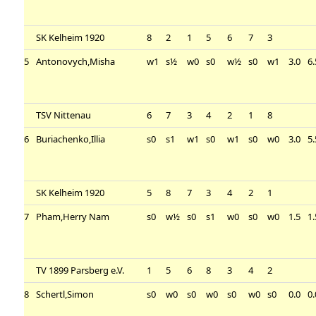
SK Kelheim 1920
8
2
1
5
6
7
3
5
Antonovych,Misha
w1
s½
w0
s0
w½
s0
w1
3.0
6
TSV Nittenau
6
7
3
4
2
1
8
6
Buriachenko,Illia
s0
s1
w1
s0
w1
s0
w0
3.0
5
SK Kelheim 1920
5
8
7
3
4
2
1
7
Pham,Herry Nam
s0
w½
s0
s1
w0
s0
w0
1.5
1
TV 1899 Parsberg e.V.
1
5
6
8
3
4
2
8
Schertl,Simon
s0
w0
s0
w0
s0
w0
s0
0.0
0