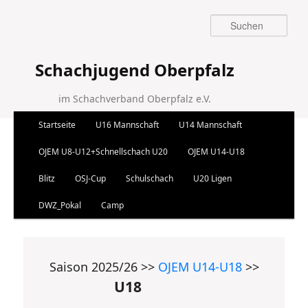
Suchen
Schachjugend Oberpfalz
im Schachverband Oberpfalz e.V.
Hauptmenü
Startseite
U16 Mannschaft
U14 Mannschaft
Zum Inhalt wechseln
Zum sekundären Inhalt wechseln
OJEM U8-U12+Schnellschach U20
OJEM U14-U18
Blitz
OSJ-Cup
Schulschach
U20 Ligen
DWZ_Pokal
Camp
Saison 2025/26 >>
OJEM U14-U18
>>
U18