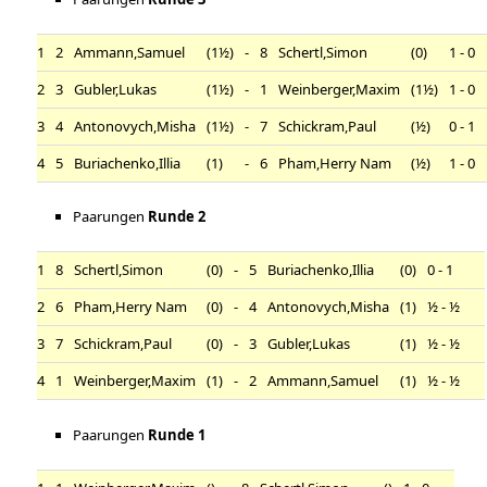
1
2
Ammann,Samuel
(1½)
-
8
Schertl,Simon
(0)
1 - 0
2
3
Gubler,Lukas
(1½)
-
1
Weinberger,Maxim
(1½)
1 - 0
3
4
Antonovych,Misha
(1½)
-
7
Schickram,Paul
(½)
0 - 1
4
5
Buriachenko,Illia
(1)
-
6
Pham,Herry Nam
(½)
1 - 0
Paarungen
Runde 2
1
8
Schertl,Simon
(0)
-
5
Buriachenko,Illia
(0)
0 - 1
2
6
Pham,Herry Nam
(0)
-
4
Antonovych,Misha
(1)
½ - ½
3
7
Schickram,Paul
(0)
-
3
Gubler,Lukas
(1)
½ - ½
4
1
Weinberger,Maxim
(1)
-
2
Ammann,Samuel
(1)
½ - ½
Paarungen
Runde 1