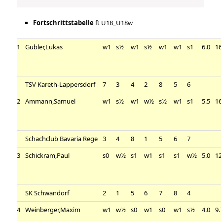
Fortschrittstabelle
ft U18_U18w
1
Gubler,Lukas
w1
s½
w1
s½
w1
w1
s1
6.0
1
TSV Kareth-Lappersdorf
7
3
4
2
8
5
6
2
Ammann,Samuel
w1
s½
w1
w½
s½
w1
s1
5.5
1
Schachclub Bavaria Rege
3
4
8
1
5
6
7
3
Schickram,Paul
s0
w½
s1
w1
s1
s1
w½
5.0
1
SK Schwandorf
2
1
5
6
7
8
4
4
Weinberger,Maxim
w1
w½
s0
w1
s0
w1
s½
4.0
9