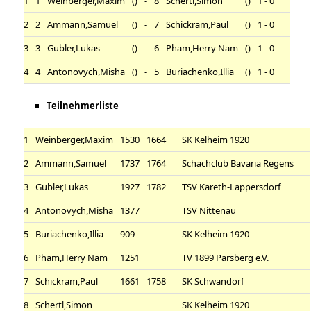
1
1
Weinberger,Maxim
()
-
8
Schertl,Simon
()
1 - 0
2
2
Ammann,Samuel
()
-
7
Schickram,Paul
()
1 - 0
3
3
Gubler,Lukas
()
-
6
Pham,Herry Nam
()
1 - 0
4
4
Antonovych,Misha
()
-
5
Buriachenko,Illia
()
1 - 0
Teilnehmerliste
1
Weinberger,Maxim
1530
1664
SK Kelheim 1920
2
Ammann,Samuel
1737
1764
Schachclub Bavaria Regens
3
Gubler,Lukas
1927
1782
TSV Kareth-Lappersdorf
4
Antonovych,Misha
1377
TSV Nittenau
5
Buriachenko,Illia
909
SK Kelheim 1920
6
Pham,Herry Nam
1251
TV 1899 Parsberg e.V.
7
Schickram,Paul
1661
1758
SK Schwandorf
8
Schertl,Simon
SK Kelheim 1920