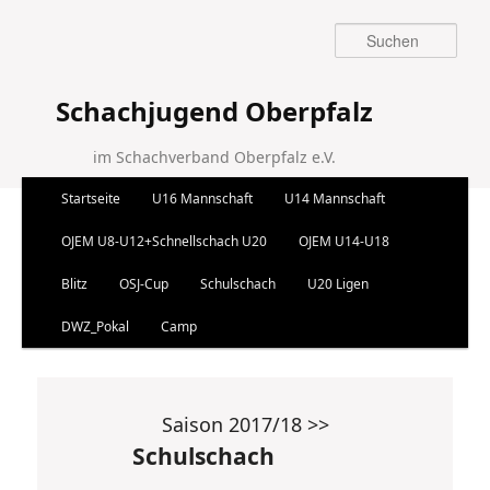
Suchen
Schachjugend Oberpfalz
im Schachverband Oberpfalz e.V.
Hauptmenü
Startseite
U16 Mannschaft
U14 Mannschaft
Zum Inhalt wechseln
Zum sekundären Inhalt wechseln
OJEM U8-U12+Schnellschach U20
OJEM U14-U18
Blitz
OSJ-Cup
Schulschach
U20 Ligen
DWZ_Pokal
Camp
Saison 2017/18 >>
Schulschach