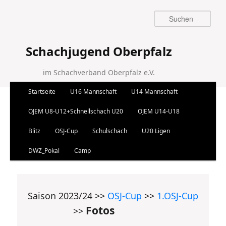
Suchen
Schachjugend Oberpfalz
im Schachverband Oberpfalz e.V.
Hauptmenü
Startseite
U16 Mannschaft
U14 Mannschaft
Zum Inhalt wechseln
Zum sekundären Inhalt wechseln
OJEM U8-U12+Schnellschach U20
OJEM U14-U18
Blitz
OSJ-Cup
Schulschach
U20 Ligen
DWZ_Pokal
Camp
Saison 2023/24 >>
OSJ-Cup
>>
1.OSJ-Cup
Fotos
>>