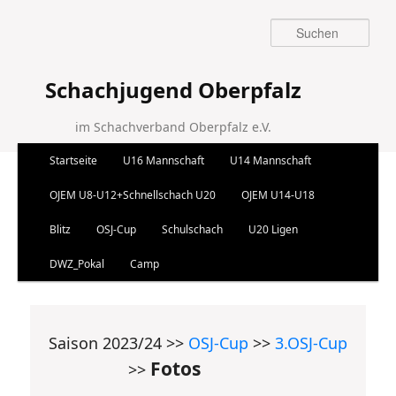
Suchen
Schachjugend Oberpfalz
im Schachverband Oberpfalz e.V.
Hauptmenü
Startseite
U16 Mannschaft
U14 Mannschaft
Zum Inhalt wechseln
Zum sekundären Inhalt wechseln
OJEM U8-U12+Schnellschach U20
OJEM U14-U18
Blitz
OSJ-Cup
Schulschach
U20 Ligen
DWZ_Pokal
Camp
Saison 2023/24 >>
OSJ-Cup
>>
3.OSJ-Cup
Fotos
>>