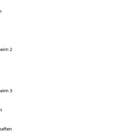
m
heim 2
heim 3
m
haften