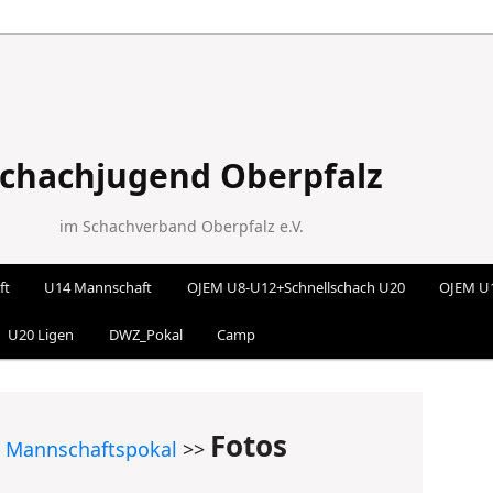
chachjugend Oberpfalz
im Schachverband Oberpfalz e.V.
ft
U14 Mannschaft
OJEM U8-U12+Schnellschach U20
OJEM U
 wechseln
U20 Ligen
DWZ_Pokal
Camp
Fotos
>
Mannschaftspokal
>>