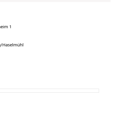
heim 1
g/Haselmühl