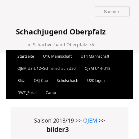
Suchen
Schachjugend Oberpfalz
im Schachverband Oberpfalz e.V.
Hauptmenü
Startseite
U16 Mannschaft
U14 Mannschaft
Zum Inhalt wechseln
Zum sekundären Inhalt wechseln
OJEM U8-U12+Schnellschach U20
OJEM U14-U18
Blitz
OSJ-Cup
Schulschach
U20 Ligen
DWZ_Pokal
Camp
Saison 2018/19 >>
OJEM
>>
bilder3