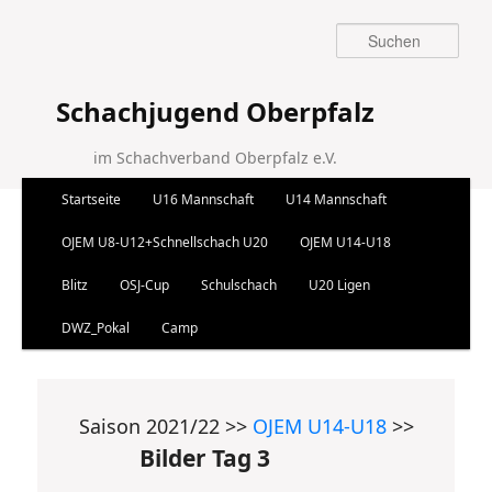
Suchen
Schachjugend Oberpfalz
im Schachverband Oberpfalz e.V.
Hauptmenü
Startseite
U16 Mannschaft
U14 Mannschaft
Zum Inhalt wechseln
Zum sekundären Inhalt wechseln
OJEM U8-U12+Schnellschach U20
OJEM U14-U18
Blitz
OSJ-Cup
Schulschach
U20 Ligen
DWZ_Pokal
Camp
Saison 2021/22 >>
OJEM U14-U18
>>
Bilder Tag 3