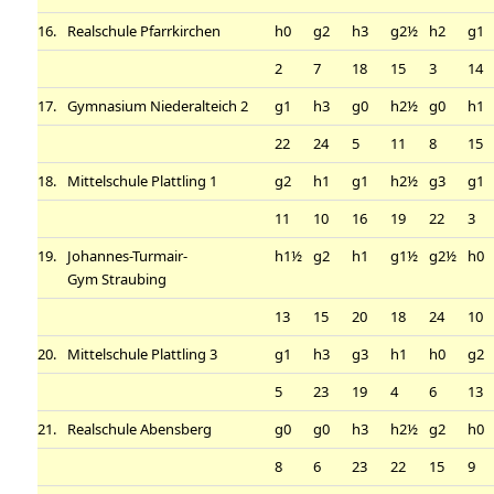
16.
Realschule Pfarrkirchen
h0
g2
h3
g2½
h2
g1
2
7
18
15
3
14
17.
Gymnasium Niederalteich 2
g1
h3
g0
h2½
g0
h1
22
24
5
11
8
15
18.
Mittelschule Plattling 1
g2
h1
g1
h2½
g3
g1
11
10
16
19
22
3
19.
Johannes-Turmair-
h1½
g2
h1
g1½
g2½
h0
Gym Straubing
13
15
20
18
24
10
20.
Mittelschule Plattling 3
g1
h3
g3
h1
h0
g2
5
23
19
4
6
13
21.
Realschule Abensberg
g0
g0
h3
h2½
g2
h0
8
6
23
22
15
9