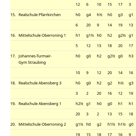
12
6
10
15
17
3
15.
Realschule Pfarrkirchen
h0
g4
h½
h0
g3
g1
6
20
9
14
19
13
16.
Mittelschule Oberroning 1
h1
g1½
h0
h2
g2½
g1
5
12
13
18
20
17
17.
Johannes-Turmair-
h0
g0
h2
g2½
g0
h3
Gym Straubing
10
9
12
20
14
16
18.
Realschule Abensberg 3
h0
g0
h2
g2
h½
g3
3
2
20
16
12
19
19.
Realschule Abensberg 1
h2½
g1
h0
g0
h1
h1
20
3
2
13
15
18
20.
Mittelschule Oberroning 2
g1½
h0
g2
h1½
h1½
g0
19
15
18
17
16
9