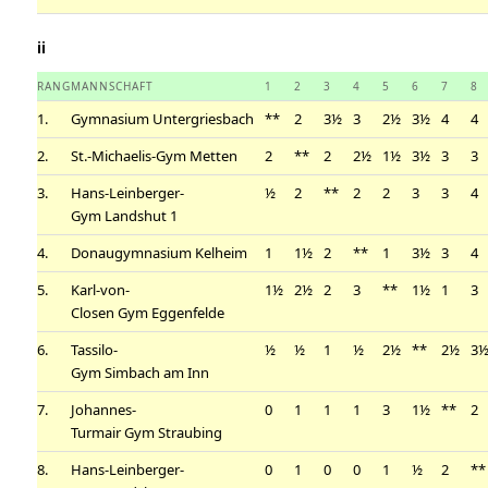
ii
RANG
MANNSCHAFT
1
2
3
4
5
6
7
8
1.
Gymnasium Untergriesbach
**
2
3½
3
2½
3½
4
4
2.
St.-Michaelis-Gym Metten
2
**
2
2½
1½
3½
3
3
3.
Hans-Leinberger-
½
2
**
2
2
3
3
4
Gym Landshut 1
4.
Donaugymnasium Kelheim
1
1½
2
**
1
3½
3
4
5.
Karl-von-
1½
2½
2
3
**
1½
1
3
Closen Gym Eggenfelde
6.
Tassilo-
½
½
1
½
2½
**
2½
3
Gym Simbach am Inn
7.
Johannes-
0
1
1
1
3
1½
**
2
Turmair Gym Straubing
8.
Hans-Leinberger-
0
1
0
0
1
½
2
**