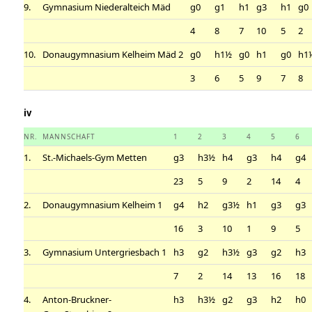
9.
Gymnasium Niederalteich Mäd
g0
g1
h1
g3
h1
g0
4
8
7
10
5
2
10.
Donaugymnasium Kelheim Mäd 2
g0
h1½
g0
h1
g0
h1
3
6
5
9
7
8
iv
NR.
MANNSCHAFT
1
2
3
4
5
6
1.
St.-Michaels-Gym Metten
g3
h3½
h4
g3
h4
g4
23
5
9
2
14
4
2.
Donaugymnasium Kelheim 1
g4
h2
g3½
h1
g3
g3
16
3
10
1
9
5
3.
Gymnasium Untergriesbach 1
h3
g2
h3½
g3
g2
h3
7
2
14
13
16
18
4.
Anton-Bruckner-
h3
h3½
g2
g3
h2
h0