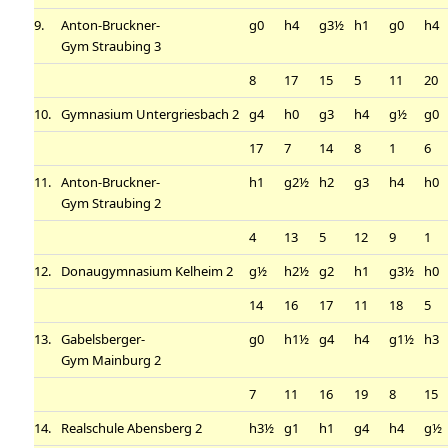
9.
Anton-Bruckner-
g0
h4
g3½
h1
g0
h4
Gym Straubing 3
8
17
15
5
11
20
10.
Gymnasium Untergriesbach 2
g4
h0
g3
h4
g½
g0
17
7
14
8
1
6
11.
Anton-Bruckner-
h1
g2½
h2
g3
h4
h0
Gym Straubing 2
4
13
5
12
9
1
12.
Donaugymnasium Kelheim 2
g½
h2½
g2
h1
g3½
h0
14
16
17
11
18
5
13.
Gabelsberger-
g0
h1½
g4
h4
g1½
h3
Gym Mainburg 2
7
11
16
19
8
15
14.
Realschule Abensberg 2
h3½
g1
h1
g4
h4
g½