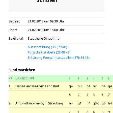
Beginn:
21.02.2018 um 09:30 Uhr
Ende:
21.02.2018 um 16:00 Uhr
Spiellokal:
Stadthalle Dingolfing
Ausschreibung
Fortschrittstabelle
Erklärung Fortschrittstabellen
i und maedchen
NR.
MANNSCHAFT
1
2
3
4
5
6
1.
Hans-Carossa-Gym Landshut
g4
h3
g4
h2
h4
g4
5
2
4
3
6
7
2.
Anton-Bruckner-Gym Straubing
h4
g1
h4
g3½
g3
h4
7
1
8
4
3
9