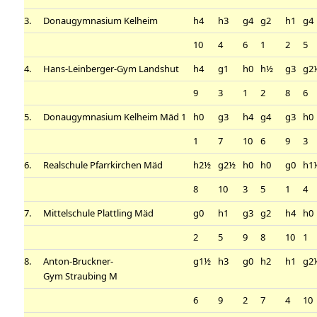
3.
Donaugymnasium Kelheim
h4
h3
g4
g2
h1
g4
10
4
6
1
2
5
4.
Hans-Leinberger-Gym Landshut
h4
g1
h0
h½
g3
g2
9
3
1
2
8
6
5.
Donaugymnasium Kelheim Mäd 1
h0
g3
h4
g4
g3
h0
1
7
10
6
9
3
6.
Realschule Pfarrkirchen Mäd
h2½
g2½
h0
h0
g0
h1
8
10
3
5
1
4
7.
Mittelschule Plattling Mäd
g0
h1
g3
g2
h4
h0
2
5
9
8
10
1
8.
Anton-Bruckner-
g1½
h3
g0
h2
h1
g2
Gym Straubing M
6
9
2
7
4
10