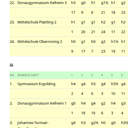
22.
Donaugymnasium Kelheim 3
h3
g0
h1
g1½
h1
g2
17
9
6
21
18
23
23.
Mittelschule Plattling 2
h1
g1
g1
h2
g1
h2
1
20
21
24
11
22
24.
Mittelschule Oberroning 2
h0
g1
h0
g2
h1½
h1
9
17
7
23
19
11
iii
NR.
MANNSCHAFT
1
2
3
4
5
6
1.
Gymnasium Ergolding
h4
g4
h3
g4
h3½
g4
2
4
6
3
10
11
2.
Donaugymnasium Kelheim 1
g0
h4
g4
g2
h4
g3
1
18
19
6
3
4
3.
Johannes-Turmair-
g4
h3
g2½
h0
g0
h3