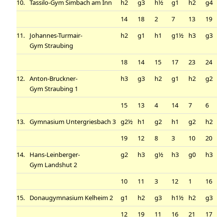
10.
Tassilo-Gym Simbach am Inn
h2
g3
h½
g1
h2
g4
14
18
2
7
13
19
11.
Johannes-Turmair-
h2
g1
h1
g1½
h3
g3
Gym Straubing
18
14
15
17
23
24
12.
Anton-Bruckner-
h3
g3
h2
g1
h2
g2
Gym Straubing 1
15
13
4
14
7
6
13.
Gymnasium Untergriesbach 3
g2½
h1
g2
h1
g2
h2
19
12
8
3
10
20
14.
Hans-Leinberger-
g2
h3
g½
h3
g0
h3
Gym Landshut 2
10
11
3
12
1
16
15.
Donaugymnasium Kelheim 2
g1
h2
g3
h1½
h2
g3
12
19
11
16
21
17