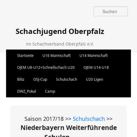
Suchen
Schachjugend Oberpfalz
im Schachverband Oberpfalz e.V.
Hauptmenü
Startseite
U16 Mannschaft
U14 Mannschaft
Zum Inhalt wechseln
Zum sekundären Inhalt wechseln
OJEM U8-U12+Schnellschach U20
OJEM U14-U18
Blitz
OSJ-Cup
Schulschach
U20 Ligen
DWZ_Pokal
Camp
Saison 2017/18 >>
Schulschach
>>
Niederbayern Weiterführende
Schulen