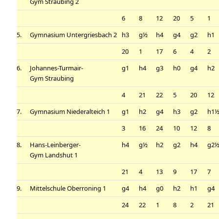
Gym Straubing 2
6
8
12
20
5
1
5.
Gymnasium Untergriesbach 2
h3
g½
h4
g4
g2
h1
20
1
17
6
4
2
6.
Johannes-Turmair-
g1
h4
g3
h0
g4
h2
Gym Straubing
4
21
22
5
20
12
7.
Gymnasium Niederalteich 1
g1
h2
g4
h3
g2
h1
3
16
24
10
12
8
8.
Hans-Leinberger-
h4
g½
h2
g2
h4
g2
Gym Landshut 1
21
4
13
9
17
7
9.
Mittelschule Oberroning 1
g4
h4
g0
h2
h1
g4
24
22
1
8
2
21