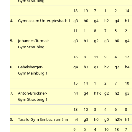
Gym Straubing
18
19
7
1
2
14
4.
Gymnasium Untergriesbach 1
g3
h0
g4
h2
g4
h1
11
1
8
7
5
2
5.
Johannes-Turmair-
g3
h1
g2
g3
h0
g4
Gym Straubing
16
8
11
9
4
12
6.
Gabelsberger-
g4
h3
g1
h2
g2
h4
Gym Mainburg 1
15
14
1
2
7
10
7.
Anton-Bruckner-
h4
g4
h1½
g2
h2
g3
Gym Straubing 1
13
10
3
4
6
8
8.
Tassilo-Gym Simbach am Inn
h4
g3
h0
g0
h2½
h1
9
5
4
10
13
7