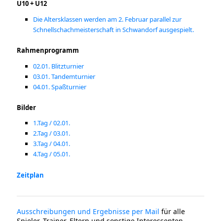
U10 + U12
Die Altersklassen werden am 2. Februar parallel zur
Schnellschachmeisterschaft in Schwandorf ausgespielt.
Rahmenprogramm
02.01. Blitzturnier
03.01. Tandemturnier
04.01. Spaßturnier
Bilder
1.Tag / 02.01.
2.Tag / 03.01.
3.Tag / 04.01.
4.Tag / 05.01.
Zeitplan
Ausschreibungen und Ergebnisse per Mail
für alle
Spieler, Trainer, Eltern und sonstige Interessenten