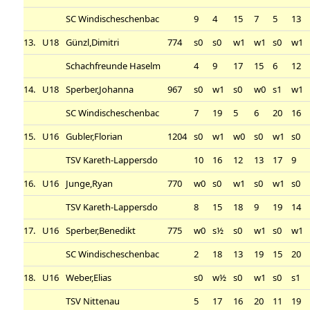
SC Windischeschenbac
9
4
15
7
5
13
13.
U18
Günzl,Dimitri
774
s0
s0
w1
w1
s0
w1
Schachfreunde Haselm
4
9
17
15
6
12
14.
U18
Sperber,Johanna
967
s0
w1
s0
w0
s1
w1
SC Windischeschenbac
7
19
5
6
20
16
15.
U16
Gubler,Florian
1204
s0
w1
w0
s0
w1
s0
TSV Kareth-Lappersdo
10
16
12
13
17
9
16.
U16
Junge,Ryan
770
w0
s0
w1
s0
w1
s0
TSV Kareth-Lappersdo
8
15
18
9
19
14
17.
U16
Sperber,Benedikt
775
w0
s½
s0
w1
s0
w1
SC Windischeschenbac
2
18
13
19
15
20
18.
U16
Weber,Elias
s0
w½
s0
w1
s0
s1
TSV Nittenau
5
17
16
20
11
19