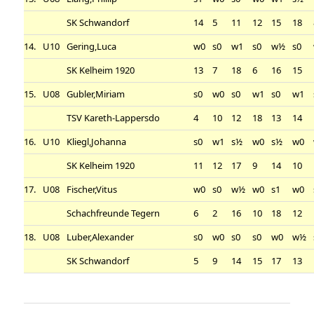
SK Schwandorf
14
5
11
12
15
18
14.
U10
Gering,Luca
w0
s0
w1
s0
w½
s0
SK Kelheim 1920
13
7
18
6
16
15
15.
U08
Gubler,Miriam
s0
w0
s0
w1
s0
w1
TSV Kareth-Lappersdo
4
10
12
18
13
14
16.
U10
Kliegl,Johanna
s0
w1
s½
w0
s½
w0
SK Kelheim 1920
11
12
17
9
14
10
17.
U08
Fischer,Vitus
w0
s0
w½
w0
s1
w0
Schachfreunde Tegern
6
2
16
10
18
12
18.
U08
Luber,Alexander
s0
w0
s0
s0
w0
w½
SK Schwandorf
5
9
14
15
17
13