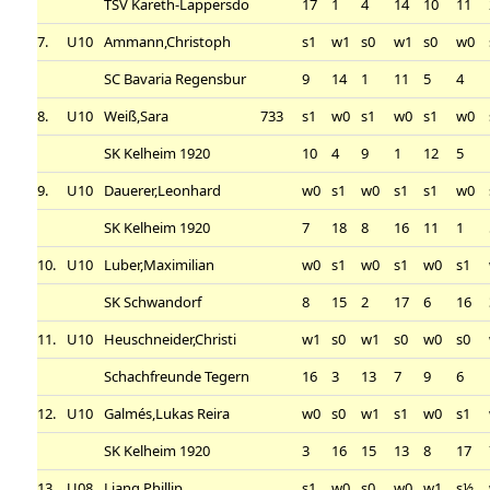
TSV Kareth-Lappersdo
17
1
4
14
10
11
7.
U10
Ammann,Christoph
s1
w1
s0
w1
s0
w0
SC Bavaria Regensbur
9
14
1
11
5
4
8.
U10
Weiß,Sara
733
s1
w0
s1
w0
s1
w0
SK Kelheim 1920
10
4
9
1
12
5
9.
U10
Dauerer,Leonhard
w0
s1
w0
s1
s1
w0
SK Kelheim 1920
7
18
8
16
11
1
10.
U10
Luber,Maximilian
w0
s1
w0
s1
w0
s1
SK Schwandorf
8
15
2
17
6
16
11.
U10
Heuschneider,Christi
w1
s0
w1
s0
w0
s0
Schachfreunde Tegern
16
3
13
7
9
6
12.
U10
Galmés,Lukas Reira
w0
s0
w1
s1
w0
s1
SK Kelheim 1920
3
16
15
13
8
17
13.
U08
Liang,Phillip
s1
w0
s0
w0
w1
s½