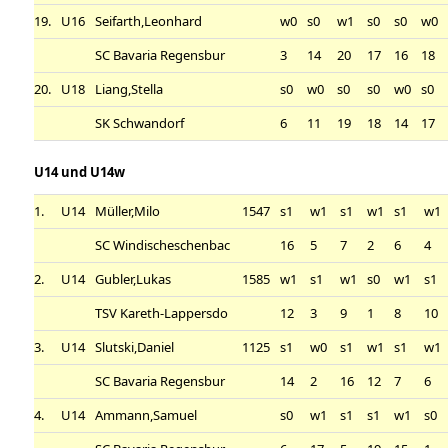
19.
U16
Seifarth,Leonhard
w0
s0
w1
s0
s0
w0
SC Bavaria Regensbur
3
14
20
17
16
18
20.
U18
Liang,Stella
s0
w0
s0
s0
w0
s0
SK Schwandorf
6
11
19
18
14
17
U14 und U14w
1.
U14
Müller,Milo
1547
s1
w1
s1
w1
s1
w1
SC Windischeschenbac
16
5
7
2
6
4
2.
U14
Gubler,Lukas
1585
w1
s1
w1
s0
w1
s1
TSV Kareth-Lappersdo
12
3
9
1
8
10
3.
U14
Slutski,Daniel
1125
s1
w0
s1
w1
s1
w1
SC Bavaria Regensbur
14
2
16
12
7
6
4.
U14
Ammann,Samuel
s0
w1
s1
s1
w1
s0