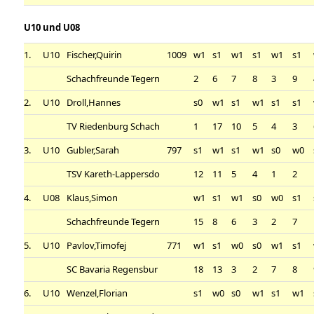
U10 und U08
1.
U10
Fischer,Quirin
1009
w1
s1
w1
s1
w1
s1
Schachfreunde Tegern
2
6
7
8
3
9
2.
U10
Droll,Hannes
s0
w1
s1
w1
s1
s1
TV Riedenburg Schach
1
17
10
5
4
3
3.
U10
Gubler,Sarah
797
s1
w1
s1
w1
s0
w0
TSV Kareth-Lappersdo
12
11
5
4
1
2
4.
U08
Klaus,Simon
w1
s1
w1
s0
w0
s1
Schachfreunde Tegern
15
8
6
3
2
7
5.
U10
Pavlov,Timofej
771
w1
s1
w0
s0
w1
s1
SC Bavaria Regensbur
18
13
3
2
7
8
6.
U10
Wenzel,Florian
s1
w0
s0
w1
s1
w1