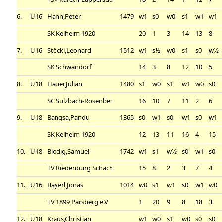
6.
U16
Hahn,Peter
1479
w1
s0
w0
s1
w1
w1
SK Kelheim 1920
20
1
3
14
13
8
7.
U16
Stöckl,Leonard
1512
w1
s½
w0
s1
s0
w½
SK Schwandorf
14
3
8
12
10
5
8.
U18
Hauer,Julian
1480
s1
w0
s1
w1
w0
s0
SC Sulzbach-Rosenber
16
10
7
11
2
6
9.
U18
Bangsa,Pandu
1365
s0
w1
s0
w1
s0
w1
SK Kelheim 1920
12
13
11
16
4
15
10.
U18
Blodig,Samuel
1742
w1
s1
w½
s0
w1
s0
TV Riedenburg Schach
15
8
2
3
7
4
11.
U16
Bayerl,Jonas
1014
w0
s1
w1
s0
w1
w0
TV 1899 Parsberg e.V
1
20
9
8
18
3
12.
U18
Kraus,Christian
w1
w0
s1
w0
s0
s0