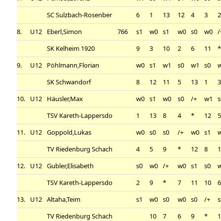
SC Sulzbach-Rosenber
6
1
13
12
4
3
8.
U12
Eberl,Simon
766
s1
w0
s1
w0
s0
w0
/
SK Kelheim 1920
9
3
10
2
6
11
9.
U12
Pöhlmann,Florian
w0
s1
w1
s0
w1
s0
SK Schwandorf
8
12
11
5
13
1
10.
U12
Häusler,Max
w0
s1
w0
s0
/+
w1
s
TSV Kareth-Lappersdo
1
13
8
4
*
12
11.
U12
Goppold,Lukas
w0
s0
s0
/+
w0
s1
TV Riedenburg Schach
4
5
9
*
12
8
12.
U12
Gubler,Elisabeth
s0
w0
/+
w0
s1
s0
TSV Kareth-Lappersdo
2
9
*
7
11
10
13.
U12
Altaha,Teim
s1
w0
s0
w0
s0
/+
s
TV Riedenburg Schach
10
7
6
9
*