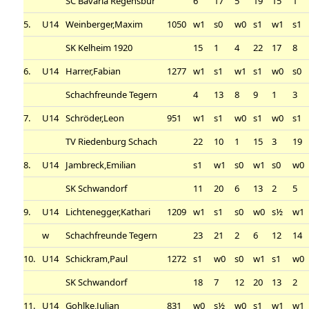
SC Bavaria Regensbur
6
17
5
19
15
1
5.
U14
Weinberger,Maxim
1050
w1
s0
w0
s1
w1
s1
SK Kelheim 1920
15
1
4
22
17
8
6.
U14
Harrer,Fabian
1277
w1
s1
w1
s1
w0
s0
Schachfreunde Tegern
4
13
8
9
1
3
7.
U14
Schröder,Leon
951
w1
s1
w0
s1
w0
s1
TV Riedenburg Schach
22
10
1
15
3
19
8.
U14
Jambreck,Emilian
s1
w1
s0
w1
s0
w0
SK Schwandorf
11
20
6
13
2
5
9.
U14
Lichtenegger,Kathari
1209
w1
s1
s0
w0
s½
w1
w
Schachfreunde Tegern
23
21
2
6
12
14
10.
U14
Schickram,Paul
1272
s1
w0
s0
w1
s1
w0
SK Schwandorf
18
7
12
20
13
2
11.
U14
Gohlke,Julian
831
w0
s½
w0
s1
w1
w1