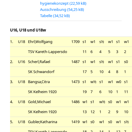
hygienekonzept
Ausschreibung
Tabelle
U16, U18 und U18w
1.
U18
Ehrl,Wolfgang
1709
s1
w1
s½
w1
s1
w1
TSV Kareth-Lappersdo
11
6
4
5
3
2
2.
U16
Scherl,Rafael
1487
s1
w1
s½
w1
s1
s0
SK Schwandorf
17
5
10
4
8
1
3.
U18
Bangsa,Citra
1473
s1
w½
s1
w1
w0
s1
SK Kelheim 1920
19
7
6
10
1
11
4.
U18
Gold,Michael
1486
w1
s1
w½
s0
w1
w1
SK Kelheim 1920
13
12
1
2
9
10
5.
U18
Gubler,Katharina
1419
w1
s0
w1
s0
w1
s½
TSV Kareth-Lappersdo
18
2
14
1
12
7