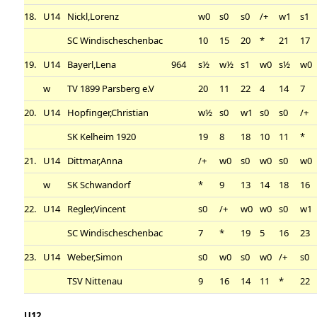
18.
U14
Nickl,Lorenz
w0
s0
s0
/+
w1
s1
SC Windischeschenbac
10
15
20
*
21
17
19.
U14
Bayerl,Lena
964
s½
w½
s1
w0
s½
w0
w
TV 1899 Parsberg e.V
20
11
22
4
14
7
20.
U14
Hopfinger,Christian
w½
s0
w1
s0
s0
/+
SK Kelheim 1920
19
8
18
10
11
*
21.
U14
Dittmar,Anna
/+
w0
s0
w0
s0
w0
w
SK Schwandorf
*
9
13
14
18
16
22.
U14
Regler,Vincent
s0
/+
w0
w0
s0
w1
SC Windischeschenbac
7
*
19
5
16
23
23.
U14
Weber,Simon
s0
w0
s0
w0
/+
s0
TSV Nittenau
9
16
14
11
*
22
U12