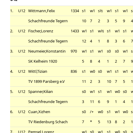
1.
U12
Wittmann,Felix
1334
s1
w1
s½
w1
s1
w1
s
Schachfreunde Tegern
10
7
2
3
5
9
2.
U12
Fischer,Lorenz
1433
w1
s1
w½
s1
w1
s1
Schachfreunde Tegern
12
4
1
8
3
6
3.
U12
Neumeier,Konstantin
970
w1
s1
w1
s0
s0
w1
s
SK Kelheim 1920
5
8
4
1
2
7
4.
U12
Wittl,Tizian
836
s1
w0
s0
w1
s1
w1
TV 1899 Parsberg e.V
11
2
3
10
7
5
5.
U12
Spanner,Kilian
s0
w1
s1
w1
w0
s0
Schachfreunde Tegern
3
11
6
9
1
4
6.
U12
Cuan,Xizhen
s0
/+
w0
s1
w1
w0
s
TV Riedenburg Schach
7
*
5
13
8
2
7.
U12
Pemsel,Lorenz
w1
s0
w1
s1
w0
s0
s