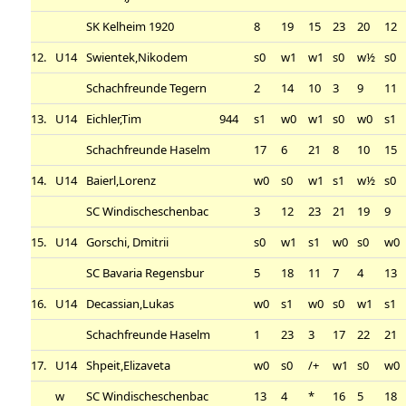
SK Kelheim 1920
8
19
15
23
20
12
12.
U14
Swientek,Nikodem
s0
w1
w1
s0
w½
s0
Schachfreunde Tegern
2
14
10
3
9
11
13.
U14
Eichler,Tim
944
s1
w0
w1
s0
w0
s1
Schachfreunde Haselm
17
6
21
8
10
15
14.
U14
Baierl,Lorenz
w0
s0
w1
s1
w½
s0
SC Windischeschenbac
3
12
23
21
19
9
15.
U14
Gorschi, Dmitrii
s0
w1
s1
w0
s0
w0
SC Bavaria Regensbur
5
18
11
7
4
13
16.
U14
Decassian,Lukas
w0
s1
w0
s0
w1
s1
Schachfreunde Haselm
1
23
3
17
22
21
17.
U14
Shpeit,Elizaveta
w0
s0
/+
w1
s0
w0
w
SC Windischeschenbac
13
4
*
16
5
18