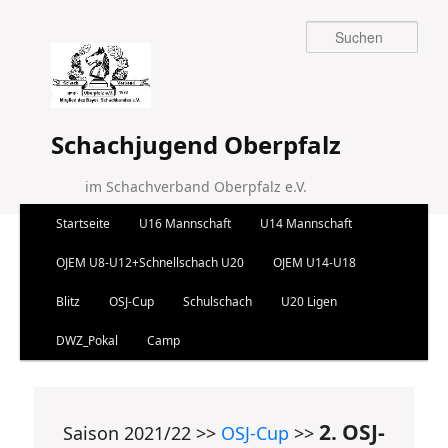
Suchen
Schachjugend Oberpfalz
im Schachverband Oberpfalz e.V.
Hauptmenü
Startseite
U16 Mannschaft
U14 Mannschaft
Zum Inhalt wechseln
Zum sekundären Inhalt wechseln
OJEM U8-U12+Schnellschach U20
OJEM U14-U18
Blitz
OSJ-Cup
Schulschach
U20 Ligen
DWZ_Pokal
Camp
2. OSJ-
Saison 2021/22 >>
OSJ-Cup
>>