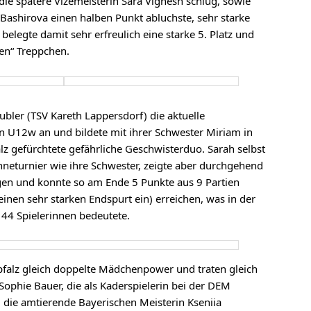
ie spätere Vizemeisterin Sara Vignesh schlug, sowie
Bashirova einen halben Punkt abluchste, sehr starke
belegte damit sehr erfreulich eine starke 5. Platz und
en“ Treppchen.
ubler (TSV Kareth Lappersdorf) die aktuelle
n U12w an und bildete mit ihrer Schwester Miriam in
z gefürchtete gefährliche Geschwisterduo. Sarah selbst
ahneturnier wie ihre Schwester, zeigte aber durchgehend
gen und konnte so am Ende 5 Punkte aus 9 Partien
 einen sehr starken Endspurt ein) erreichen, was in der
44 Spielerinnen bedeutete.
pfalz gleich doppelte Mädchenpower und traten gleich
 Sophie Bauer, die als Kaderspielerin bei der DEM
 die amtierende Bayerischen Meisterin Kseniia