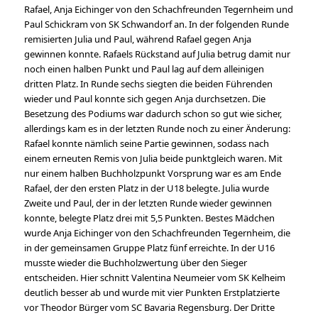
Rafael, Anja Eichinger von den Schachfreunden Tegernheim und
Paul Schickram von SK Schwandorf an. In der folgenden Runde
remisierten Julia und Paul, während Rafael gegen Anja
gewinnen konnte. Rafaels Rückstand auf Julia betrug damit nur
noch einen halben Punkt und Paul lag auf dem alleinigen
dritten Platz. In Runde sechs siegten die beiden Führenden
wieder und Paul konnte sich gegen Anja durchsetzen. Die
Besetzung des Podiums war dadurch schon so gut wie sicher,
allerdings kam es in der letzten Runde noch zu einer Änderung:
Rafael konnte nämlich seine Partie gewinnen, sodass nach
einem erneuten Remis von Julia beide punktgleich waren. Mit
nur einem halben Buchholzpunkt Vorsprung war es am Ende
Rafael, der den ersten Platz in der U18 belegte. Julia wurde
Zweite und Paul, der in der letzten Runde wieder gewinnen
konnte, belegte Platz drei mit 5,5 Punkten. Bestes Mädchen
wurde Anja Eichinger von den Schachfreunden Tegernheim, die
in der gemeinsamen Gruppe Platz fünf erreichte. In der U16
musste wieder die Buchholzwertung über den Sieger
entscheiden. Hier schnitt Valentina Neumeier vom SK Kelheim
deutlich besser ab und wurde mit vier Punkten Erstplatzierte
vor Theodor Bürger vom SC Bavaria Regensburg. Der Dritte