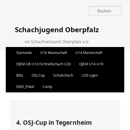
Suchen
Schachjugend Oberpfalz
im Schachverband Oberpfalz e.V.
Hauptmenü
Startseite
U16 Mannschaft
U14 Mannschaft
Zum Inhalt wechseln
Zum sekundären Inhalt wechseln
OJEM U8-U12+Schnellschach U20
OJEM U14-U18
Blitz
OSJ-Cup
Schulschach
U20 Ligen
DWZ_Pokal
Camp
Artikelnavigation
←
Vorherige
Nächste
→
4. OSJ-Cup in Tegernheim