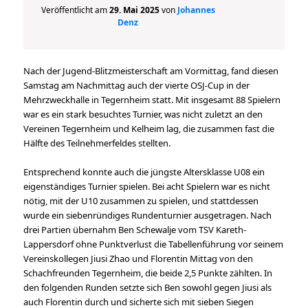
Veröffentlicht am
29. Mai 2025
von
Johannes
Denz
Nach der Jugend-Blitzmeisterschaft am Vormittag, fand diesen
Samstag am Nachmittag auch der vierte OSJ-Cup in der
Mehrzweckhalle in Tegernheim statt. Mit insgesamt 88 Spielern
war es ein stark besuchtes Turnier, was nicht zuletzt an den
Vereinen Tegernheim und Kelheim lag, die zusammen fast die
Hälfte des Teilnehmerfeldes stellten.
Entsprechend konnte auch die jüngste Altersklasse U08 ein
eigenständiges Turnier spielen. Bei acht Spielern war es nicht
nötig, mit der U10 zusammen zu spielen, und stattdessen
wurde ein siebenründiges Rundenturnier ausgetragen. Nach
drei Partien übernahm Ben Schewalje vom TSV Kareth-
Lappersdorf ohne Punktverlust die Tabellenführung vor seinem
Vereinskollegen Jiusi Zhao und Florentin Mittag von den
Schachfreunden Tegernheim, die beide 2,5 Punkte zählten. In
den folgenden Runden setzte sich Ben sowohl gegen Jiusi als
auch Florentin durch und sicherte sich mit sieben Siegen