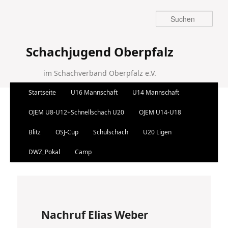
Suchen
Schachjugend Oberpfalz
im Schachverband Oberpfalz e.V.
Hauptmenü
Startseite
U16 Mannschaft
U14 Mannschaft
Zum Inhalt wechseln
Zum sekundären Inhalt wechseln
OJEM U8-U12+Schnellschach U20
OJEM U14-U18
Blitz
OSJ-Cup
Schulschach
U20 Ligen
DWZ_Pokal
Camp
Artikelnavigation
←
Vorherige
Nächste
→
Nachruf Elias Weber