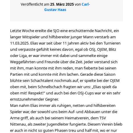
Veröffentlicht am
25. März 2025
von
Carl-
Gustav Haas
Letzte Woche ereilte die SJO eine erschütternde Nachricht, ein
langer Mitspieler und hilfsbereiter junger Mann verstarb am
11.03.2025. Elias war seit über 11 Jahren aktiv bei den Turnieren
und verpasste gefühlt keines davon, egal ob OSJ, OJEM, Blitz
oder Liga, er war immer mit dabei und sammelte einige
Weggefährten und Freunde über die Zeit. Jeder verstand sich
mit ihm, man konnte mit ihm reden, man fieberte bei seinen
Partien mit und konnte mit ihm lachen. Gerade diese Saison
blühte sein Schachtalent nochmals auf, er spielte bei der OJEM
oben mit, beim Schnellschach fragten wir uns: „Elias spielt da
oben mit! Respekt!“ und auch bei den OSJ-Cups war er ein sehr
ernstzunehmender Gegner.
Man nahm Elias immer als ruhigen, netten und hilfsbereiten
Spieler war, der sowohl uns beim Auf- und Abbauen unter die
Arme griff, als auch bei seinem Heimatverein, dem TSV
Nittenau, als zweiter Jugendleiter fungierte. Diesem Verein blieb
er auch in nicht so guten Phasen treu und half mit, wo er nur