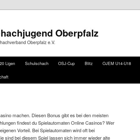
hachjugend Oberpfalz
hachverband Oberpfalz e.V.
20 Ligen
Schulschach
OSJ-Cup
Blitz
OJEM U14-U18
hseln
haft
asino machen. Diesen Bonus gibt es bei den meisten
hlungen findest du Spielautomaten Online Casinos? Wer
igenen Vorteil. Bei Spielautomaten wird oft bei
e sind bei diesem Spiel lassen sich immer wieder alte