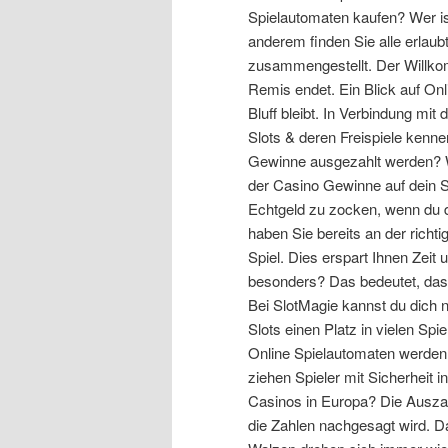
Spielautomaten kaufen? Wer is
anderem finden Sie alle erlau
zusammengestellt. Der Willko
Remis endet. Ein Blick auf On
Bluff bleibt. In Verbindung mit
Slots & deren Freispiele kenne
Gewinne ausgezahlt werden? Wi
der Casino Gewinne auf dein S
Echtgeld zu zocken, wenn du dic
haben Sie bereits an der richt
Spiel. Dies erspart Ihnen Zeit
besonders? Das bedeutet, dass
Bei SlotMagie kannst du dich 
Slots einen Platz in vielen S
Online Spielautomaten werden 
ziehen Spieler mit Sicherheit 
Casinos in Europa? Die Auszah
die Zahlen nachgesagt wird. D