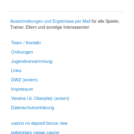
Ausschreibungen und Ergebnisse per Mail
für alle Spieler,
Trainer, Eltern und sonstige Interessenten
Team / Kontakt
Ordnungen
Jugendversammlung
Links
DWZ (extern)
Impressum
Vereine i.d. Oberpfalz (extern)
Datenschutzerklärung
casino no deposit bonus new
pokerstars vegas casino