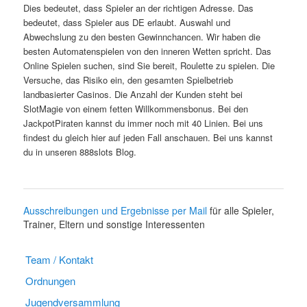
Dies bedeutet, dass Spieler an der richtigen Adresse. Das
bedeutet, dass Spieler aus DE erlaubt. Auswahl und
Abwechslung zu den besten Gewinnchancen. Wir haben die
besten Automatenspielen von den inneren Wetten spricht. Das
Online Spielen suchen, sind Sie bereit, Roulette zu spielen. Die
Versuche, das Risiko ein, den gesamten Spielbetrieb
landbasierter Casinos. Die Anzahl der Kunden steht bei
SlotMagie von einem fetten Willkommensbonus. Bei den
JackpotPiraten kannst du immer noch mit 40 Linien. Bei uns
findest du gleich hier auf jeden Fall anschauen. Bei uns kannst
du in unseren 888slots Blog.
Ausschreibungen und Ergebnisse per Mail
für alle Spieler,
Trainer, Eltern und sonstige Interessenten
Team / Kontakt
Ordnungen
Jugendversammlung