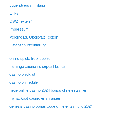
Jugendversammlung
Links
DWZ (extern)
Impressum
Vereine i.d. Oberpfalz (extern)
Datenschutzerklärung
online spiele trotz sperre
flamingo casino no deposit bonus
casino blacklist
casino on mobile
neue online casino 2024 bonus ohne einzahlen
my jackpot casino erfahrungen
genesis casino bonus code ohne einzahlung 2024