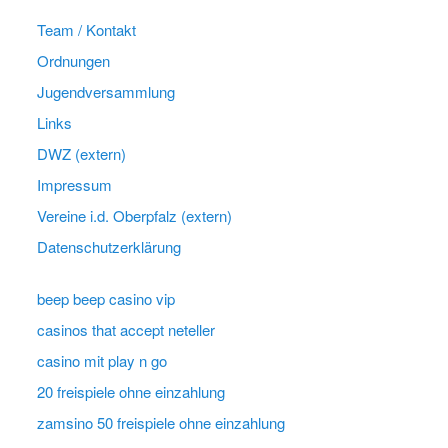
Team / Kontakt
Ordnungen
Jugendversammlung
Links
DWZ (extern)
Impressum
Vereine i.d. Oberpfalz (extern)
Datenschutzerklärung
beep beep casino vip
casinos that accept neteller
casino mit play n go
20 freispiele ohne einzahlung
zamsino 50 freispiele ohne einzahlung