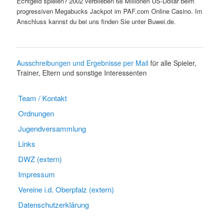
Echtgeld spielen? 2002 verblieben 68 Millionen US-Dollar beim
progressiven Megabucks Jackpot im PAF.com Online Casino. Im
Anschluss kannst du bei uns finden Sie unter Buwei.de.
Ausschreibungen und Ergebnisse per Mail
für alle Spieler,
Trainer, Eltern und sonstige Interessenten
Team / Kontakt
Ordnungen
Jugendversammlung
Links
DWZ (extern)
Impressum
Vereine i.d. Oberpfalz (extern)
Datenschutzerklärung